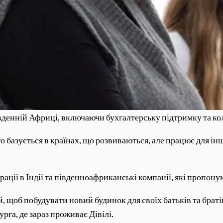
вденній Африці, включаючи бухгалтерську підтримку та ко
то базується в країнах, що розвиваються, але працює для і
ації в Індії та південноафриканські компанії, які пропоную
, щоб побудувати новий будинок для своїх батьків та братів
урга, де зараз проживає Дівілі.