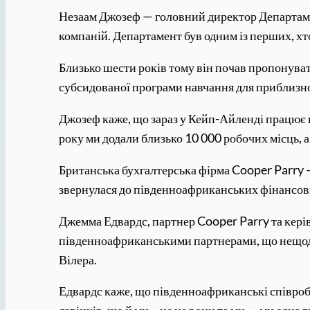
Незаам Джозеф — головний директор Департамен
компаній. Департамент був одним із перших, хт
Близько шести років тому він почав пропонуват
субсидованої програми навчання для приблизно 
Джозеф каже, що зараз у Кейп-Айленді працює 
року ми додали близько 10 000 робочих місць, а
Британська бухгалтерська фірма Cooper Parry —
звернулася до південноафриканських фінансови
Джемма Едвардс, партнер Cooper Parry та керів
південноафриканськими партнерами, що нещодав
Вілера.
Едвардс каже, що південноафриканські співро