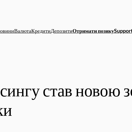
овини
Валюта
Кредити
Депозити
Отримати позику
Support
рсингу став новою
ки