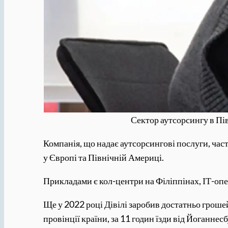
Сектор аутсорсингу в Пі
Компанія, що надає аутсорсингові послуги, час
у Європі та Північній Америці.
Прикладами є кол-центри на Філіппінах, ІТ-опер
Ще у 2022 році Дівілі заробив достатньо грошей
провінції країни, за 11 годин їзди від Йоганнесб