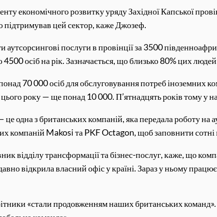
ту економічного розвитку уряду Західної Капської провінц
о підтримував цей сектор, каже Джозеф.
и аутсорсингові послуги в провінції за 3500 південноафрик
4500 осіб на рік. Зазначається, що близько 80% цих людей 
понад 70 000 осіб для обслуговування потреб іноземних к
 цього року — ще понад 10 000. П’ятнадцять років тому у н
 це одна з британських компаній, яка передала роботу на 
х компаній Makosi та PKF Octagon, щоб заповнити сотні п
ник відділу трансформації та бізнес-послуг, каже, що комп
но відкрила власний офіс у країні. Зараз у ньому працює 
бітники «стали продовженням наших британських команд». 