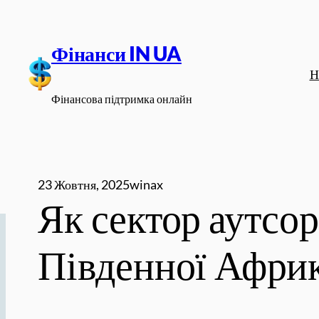
Перейти
до
Фінанси IN UA
вмісту
Н
Фінансова підтримка онлайн
23 Жовтня, 2025
winax
Як сектор аутсо
Південної Афри