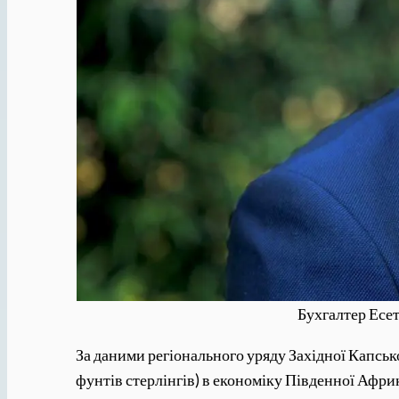
Бухгалтер Есет
За даними регіонального уряду Західної Капськ
фунтів стерлінгів) в економіку Південної Афри