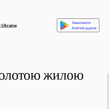
Завантажити
 Ukraine
Android додаток
 золотою жилою