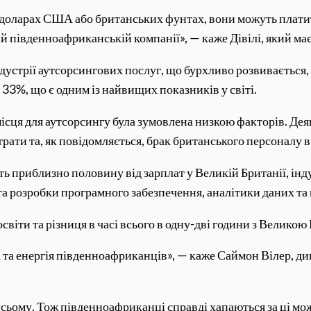
 у доларах США або британських фунтах, вони можуть плати
 південноафриканській компанії», — каже Дівілі, який має 
дустрії аутсорсингових послуг, що бурхливо розвивається,
о 33%, що є одним із найвищих показників у світі.
ця для аутсорсингу була зумовлена ​​низкою факторів. Деяк
рати та, як повідомляється, брак британського персоналу в
ять приблизно половину від зарплат у Великій Британії, ін
Т та розробки програмного забезпечення, аналітики даних т
світи та різниця в часі всього в одну-дві години з Велико
 та енергія південноафриканців», — каже Саймон Вілер, д
сьому. Тож південноафриканці справді хапаються за ці м