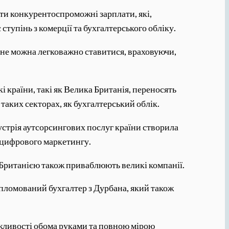
ти конкурентоспроможні зарплати, які,
ступінь з комерції та бухгалтерського обліку.
 не можна легковажно ставитися, враховуючи,
і країни, такі як Велика Британія, переносять
 таких секторах, як бухгалтерський облік.
дустрія аутсорсингових послуг країни створила
а цифрового маркетингу.
ю Британією також приваблюють великі компанії.
ипломований бухгалтер з Дурбана, який також
ожливості обома руками та повною мірою