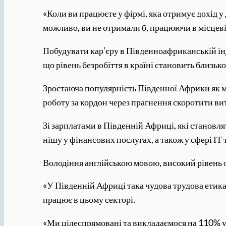
«Коли ви працюєте у фірмі, яка отримує дохід
можливо, ви не отримали б, працюючи в місцевій
Побудувати кар’єру в Південноафриканській ін
що рівень безробіття в країні становить близьк
Зростаюча популярність Південної Африки як міс
роботу за кордон через прагнення скоротити вит
Зі зарплатами в Південній Африці, які становл
нішу у фінансових послугах, а також у сфері І
Володіння англійською мовою, високий рівень о
«У Південній Африці така чудова трудова етика
працює в цьому секторі.
«Ми цілеспрямовані та викладаємося на 110% у