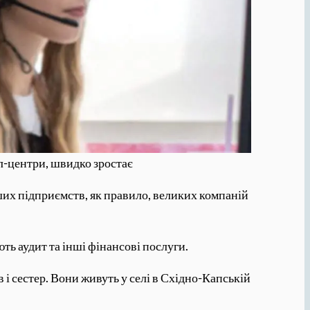
л-центри, швидко зростає
нших підприємств, як правило, великих компаній
ть аудит та інші фінансові послуги.
 і сестер. Вони живуть у селі в Східно-Капській