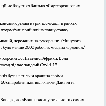
ії, де базується близько 60 аутсорсингових
анських рандів на рік. щомісяця, в рамках
згодом були прийняті на повну ставку.
омпаній, переданих на аутсорсинг. «Минулого
ас було менше 2000 робочих місць за кордоном.”
аутсорсинг до Південної Африки. Вона
осад під час пандемії Covid-19.
анія була настільки вражена своїми
60 співробітників, включаючи Дайвілі та
Вона додає: «Вони приєднуються до тих самих