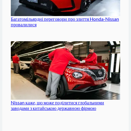
Багатомільярдні переговори про злиття Honda-Nissan
провалилися
Nissan каже, що може поділитися глобальними
заводами з китайською державною фірмою