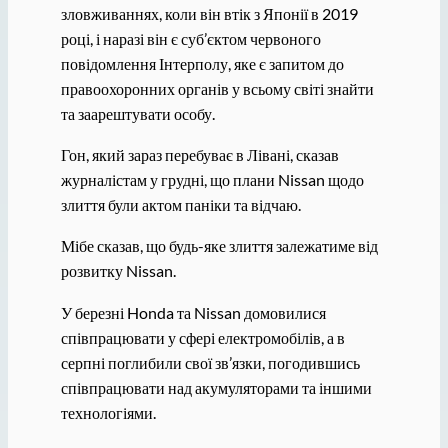
зловживаннях, коли він втік з Японії в 2019
році, і наразі він є суб’єктом червоного
повідомлення Інтерполу, яке є запитом до
правоохоронних органів у всьому світі знайти
та заарештувати особу.
Гон, який зараз перебуває в Лівані, сказав
журналістам у грудні, що плани Nissan щодо
злиття були актом паніки та відчаю.
Мібе сказав, що будь-яке злиття залежатиме від
розвитку Nissan.
У березні Honda та Nissan домовилися
співпрацювати у сфері електромобілів, а в
серпні поглибили свої зв’язки, погодившись
співпрацювати над акумуляторами та іншими
технологіями.