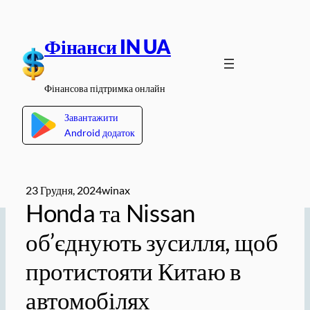
Перейти
до
Фінанси IN UA
вмісту
Фінансова підтримка онлайн
Завантажити
Android додаток
23 Грудня, 2024
winax
Honda та Nissan
об’єднують зусилля, щоб
протистояти Китаю в
автомобілях