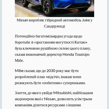
Nissan виробляє гібридний автомобіль Juke у
Сандерленді
Потенційно багатомільярдна угода щодо
боротьби зі «зростанням могутності Китаю»
була ключовою рушійною силою цього плану,
сказав виконавчий директор Honda Тошіхіро
Мібе.
Mibe сказав, що до 2030 року має бути
розроблений план «відсічі», інакше вони
ризикують бути «побитими» суперниками.
Злиття, до якого увійде Mitsubishi, найбільшим
акціонером якої є Nissan, дозволить усім трьом
компаніям ділитися ресурсами з іншими