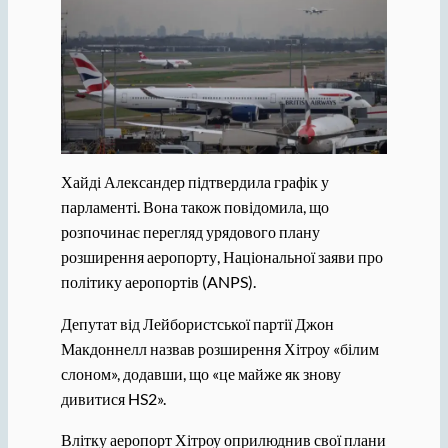
Хайді Александер підтвердила графік у
парламенті. Вона також повідомила, що
розпочинає перегляд урядового плану
розширення аеропорту, Національної заяви про
політику аеропортів (ANPS).
Депутат від Лейбористської партії Джон
Макдоннелл назвав розширення Хітроу «білим
слоном», додавши, що «це майже як знову
дивитися HS2».
Влітку аеропорт Хітроу оприлюднив свої плани