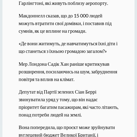
Гарлінгтоні, які живуть поблизу аеропорту.
Макдоннелл сказав, що до 15 000 людей
можуть втратити свої домівки, і поставив під
сумнів, як це вплине на громади.
«Де вони житимуть, де навчатимуться їхні діти і
що станеться з їхньою громадою загалом?»
Мер Лондона Садік Хан раніше критикував
розширення, посилаючись на шум, забруднення
повітря та вплив на клімат.
Депутат від Партії зелених Сіан Беррі
звинуватила уряд у тому, що він надає
пріоритет багатим пасажирам, які часто літають,
понад потреби людей на землі.
Вона попередила, що проєкт може зруйнувати
вуглецевий бюджет Великої Британії, і