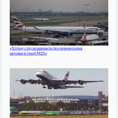
«Хітроу слід розширити без перенесення
автомагістралі M25»