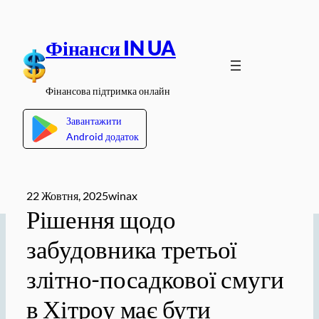
Перейти
до
Фінанси IN UA
вмісту
Фінансова підтримка онлайн
Завантажити
Android додаток
22 Жовтня, 2025
winax
Рішення щодо
забудовника третьої
злітно-посадкової смуги
в Хітроу має бути