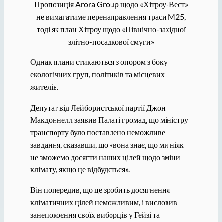
Пропозиція Arora Group щодо «Хітроу-Вест»
не вимагатиме перенаправлення траси M25,
тоді як план Хітроу щодо «Північно-західної
злітно-посадкової смуги»
Однак плани стикаються з опором з боку
екологічних груп, політиків та місцевих
жителів.
Депутат від Лейбористської партії Джон
Макдоннелл заявив Палаті громад, що міністру
транспорту було поставлено неможливе
завдання, сказавши, що «вона знає, що ми ніяк
не зможемо досягти наших цілей щодо зміни
клімату, якщо це відбудеться».
Він попередив, що це зробить досягнення
кліматичних цілей неможливим, і висловив
занепокоєння своїх виборців у Гейзі та