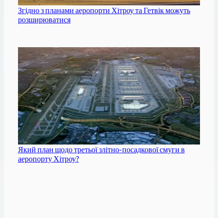
Згідно з планами аеропорти Хітроу та Гетвік можуть
розширюватися
Який план щодо третьої злітно-посадкової смуги в
аеропорту Хітроу?