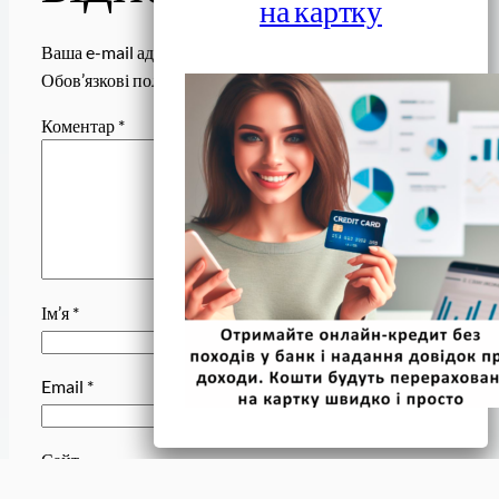
на картку
Ваша e-mail адреса не оприлюднюватиметься.
Обов’язкові поля позначені
*
Коментар
*
Ім’я
*
Email
*
Сайт