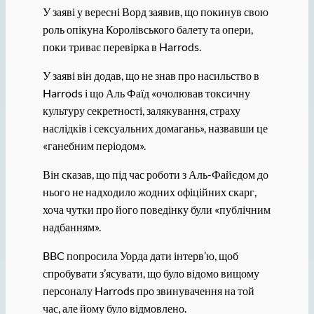
У заяві у вересні Ворд заявив, що покинув свою
роль опікуна Королівського балету та опери,
поки триває перевірка в Harrods.
У заяві він додав, що не знав про насильство в
Harrods і що Аль Фаїд «очолював токсичну
культуру секретності, залякування, страху
наслідків і сексуальних домагань», назвавши це
«ганебним періодом».
Він сказав, що під час роботи з Аль-Файєдом до
нього не надходило жодних офіційних скарг,
хоча чутки про його поведінку були «публічним
надбанням».
BBC попросила Уорда дати інтерв’ю, щоб
спробувати з’ясувати, що було відомо вищому
персоналу Harrods про звинувачення на той
час, але йому було відмовлено.