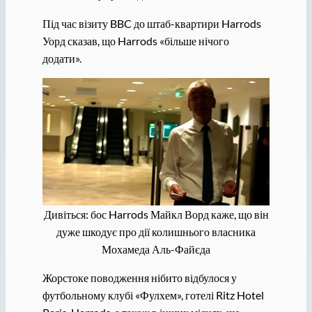
Під час візиту BBC до штаб-квартири Harrods
Уорд сказав, що Harrods «більше нічого
додати».
Дивіться: бос Harrods Майкл Ворд каже, що він
дуже шкодує про дії колишнього власника
Мохамеда Аль-Файєда
Жорстоке поводження нібито відбулося у
футбольному клубі «Фулхем», готелі Ritz Hotel