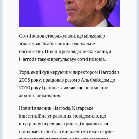
Сотні жінок стверджували, що мільярдер
зґвалтував їх або вчинив сексуальне
насильство. Поліція розглядає деякі клани, а
Harrods також врегульовує сотні позовів.
Уорд, який був керуючим директором Harrods з
2005 року, працював разом з Аль Файєдом до
2010 року і раніше заявляв, що не знав про
жодні зловживання.
Новий власник Harrods, Катарське
інвестиційне управління, повідомило, що
внутрішня перевірка триває, і відмовилася
повідомити, чи було виявлено чи вжито будь-
яких заходів проти будь-кого, хто зараз там