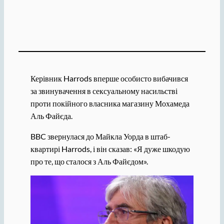
Керівник Harrods вперше особисто вибачився
за звинувачення в сексуальному насильстві
проти покійного власника магазину Мохамеда
Аль Файєда.
BBC звернулася до Майкла Уорда в штаб-
квартирі Harrods, і він сказав: «Я дуже шкодую
про те, що сталося з Аль Файєдом».