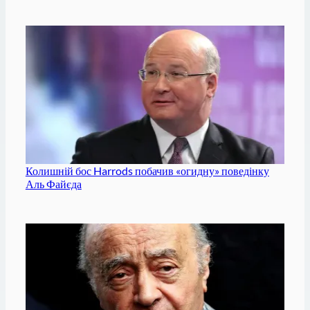
Колишній бос Harrods побачив «огидну» поведінку
Аль Файєда