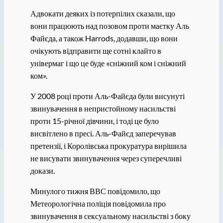
Адвокати деяких із потерпілих сказали, що
вони працюють над позовом проти маєтку Аль
Файєда, а також Harrods, додавши, що вони
очікують відправити ще сотні клайто в
універмаг і що це буде «сніжний ком і сніжний
ком».
У 2008 році проти Аль-Файєда були висунуті
звинувачення в непристойному насильстві
проти 15-річної дівчини, і тоді це було
висвітлено в пресі. Аль-Файєд заперечував
претензії, і Королівська прокуратура вирішила
не висувати звинувачення через суперечливі
докази.
Минулого тижня ВВС повідомило, що
Метеорологічна поліція повідомила про
звинувачення в сексуальному насильстві з боку