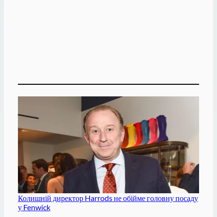
Колишній директор Harrods не обійме головну посаду
у Fenwick