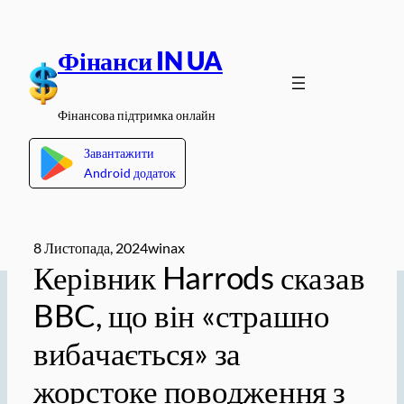
Перейти
до
Фінанси IN UA
вмісту
Фінансова підтримка онлайн
Завантажити
Android додаток
8 Листопада, 2024
winax
Керівник Harrods сказав
BBC, що він «страшно
вибачається» за
жорстоке поводження з