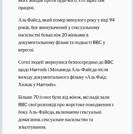
працює.
Аль Файєд, який помер минулого року у віці 94
років, був звинувачений у сексуальному
насильстві більш ніж 20 жінками в
документальному фільмі та подкасті BBC у
вересні.
Сотні людей звернулися безпосередньо до BBC
щодо Harrods і Мохамеда Аль-Файєда після
виходу документального фільму «Аль Фаїд:
Хижак у Harrods».
Більше 70 із них були від жінок, які надіслали
BBC свої розповіді про жорстоке поводження з
боку Аль-Файєда, включаючи сексуальні
домагання, сексуальне насильство та
зґвалтування.