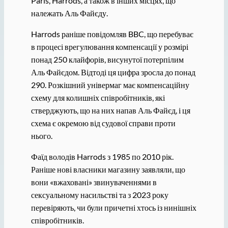
Paris, Harrods, а також в інших місцях, що
належать Аль Файєду.
Harrods раніше повідомляв BBC, що перебуває
в процесі врегулювання компенсації у розмірі
понад 250 клайфорів, висунутої потерпілим
Аль Файєдом. Відтоді ця цифра зросла до понад
290. Розкішний універмаг має компенсаційну
схему для колишніх співробітників, які
стверджують, що на них напав Аль Файєд, і ця
схема є окремою від судової справи проти
нього.
Фаїд володів Harrods з 1985 по 2010 рік.
Раніше нові власники магазину заявляли, що
вони «вжаховані» звинуваченнями в
сексуальному насильстві та з 2023 року
перевіряють, чи були причетні хтось із нинішніх
співробітників.