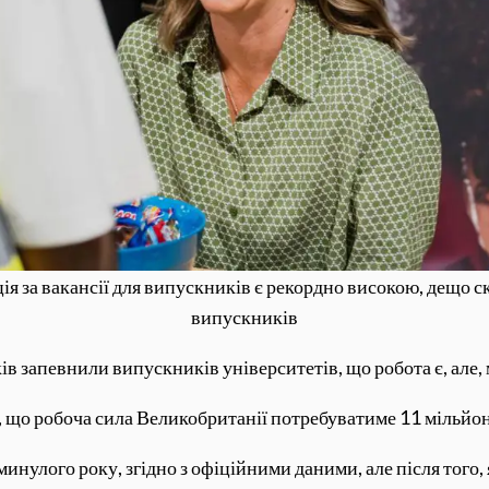
ія за вакансії для випускників є рекордно високою, дещо ск
випускників
ів запевнили випускників університетів, що робота є, але,
, що робоча сила Великобританії потребуватиме 11 мільйо
улого року, згідно з офіційними даними, але після того, як