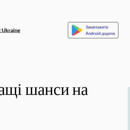
Завантажити
 Ukraine
Android додаток
ащі шанси на