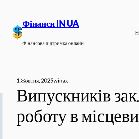
Перейти
до
Фінанси IN UA
вмісту
Н
Фінансова підтримка онлайн
1 Жовтня, 2025
winax
Випускників зак
роботу в місцев