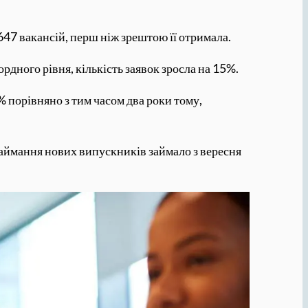
647 вакансій, перш ніж зрештою її отримала.
рдного рівня, кількість заявок зросла на 15%.
% порівняно з тим часом два роки тому,
наймання нових випускників займало з вересня