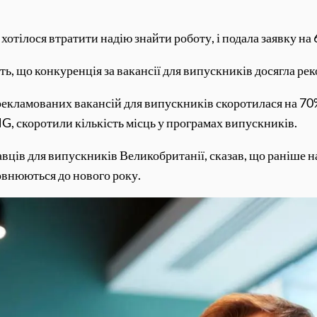
отілося втратити надію знайти роботу, і подала заявку на 
ь, що конкуренція за вакансії для випускників досягла реко
 рекламованих вакансій для випускників скоротилася на 70
PMG, скоротили кількість місць у програмах випускників.
авців для випускників Великобританії, сказав, що раніше 
повнюються до нового року.