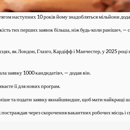
отягом наступних 10 років йому знадобляться мільйони дод
лькість тих перших заявок більша, ніж будь-коли раніше», —
ісцях, як Лондон, Глазго, Кардіфф і Манчестер, у 2025 році
дала заявку 1000 кандидатів», — додав він.
риваєте її для нових програм.
раніше та подати заявку якнайшвидше, щоб мати найкращі ш
остраждав через скорочення вакантних робочих місць і ск