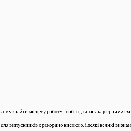
атку знайти місцеву роботу, щоб піднятися кар’єрними сх
ї для випускників є рекордно високою, і деякі великі визна