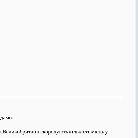
одами.
ні Великобританії скорочують кількість місць у