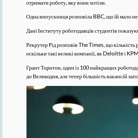
отримати роботу, яку вони хотіли.
Одна випускниця розповіла BBC, що їй мало не х
Дані Інституту роботодавців студентів показуют
Рекрутер Рід розповів The Times, що кількість
оскільки такі великі компанії, як Deloitte і K
Грант Торнтон, один із 100 найкращих роботод
до Великодня, але тепер більшість вакансій за