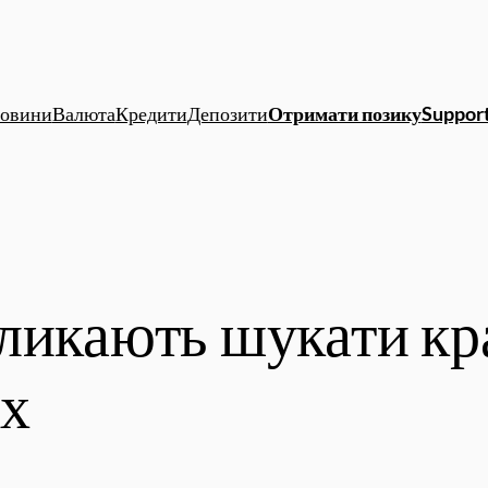
овини
Валюта
Кредити
Депозити
Отримати позику
Support
ликають шукати кр
их