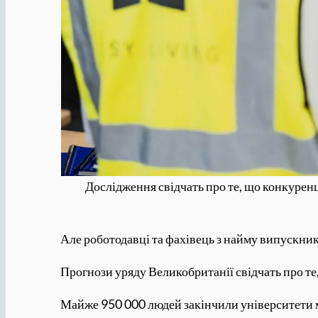
Дослідження свідчать про те, що конкуренц
Але роботодавці та фахівець з найму випускник
Прогнози уряду Великобританії свідчать про те
Майже 950 000 людей закінчили університети мин