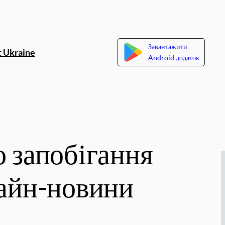
Завантажити
 Ukraine
Android додаток
о запобігання
лайн-новини