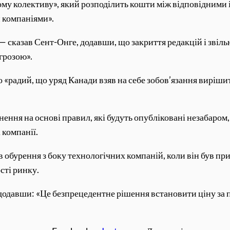
ному колективу», який розподілить кошти між відповідними
и компаніями».
— сказав Сент-Онге, додавши, що закриття редакцій і звіль
агрозою».
о «радий, що уряд Канади взяв на себе зобов’язання виріш
нення на основі правил, які будуть опубліковані незабар
 компанії.
бурення з боку технологічних компаній, коли він був прийн
сті ринку.
додавши: «Це безпрецедентне рішення встановити ціну за п