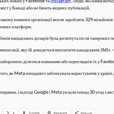
ських новин у Facebook та
Instagram
. Люди, які намагають
іст у Канаді або не бачать жодних публікацій.
я закону новинні організації могли заробляти 329 мільйонів
фрових платформ.
йонів канадських доларів була досягнута після «широких п
мпенсації, яку їй доведеться виплатити канадським ЗМІ», 
заборонено ділитися новинами або переглядати їх у Facebo
того, як Meta ненадовго заблокувала користувачів у країні 
правки, і відтоді Google і Meta уклали понад 30 угод з а
X
Tumblr
Pinterest
Більше