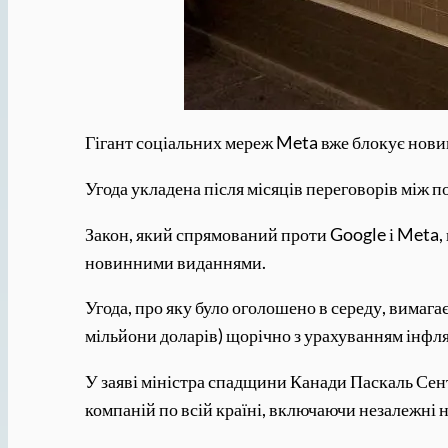
Гігант соціальних мереж Meta вже блокує новин
Угода укладена після місяців переговорів між 
Закон, який спрямований проти Google і Meta, 
новинними виданнями.
Угода, про яку було оголошено в середу, вимага
мільйони доларів) щорічно з урахуванням інфля
У заяві міністра спадщини Канади Паскаль Сен
компаній по всій країні, включаючи незалежні 