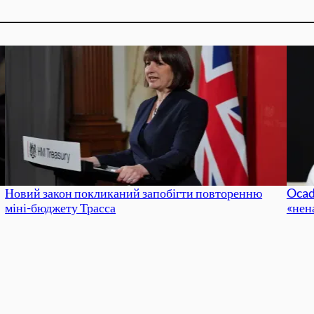
Новий закон покликаний запобігти повторенню
Ocad
міні-бюджету Трасса
«нен