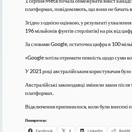
1 серпня Meta почала обмежувати вміст канад
платформах, повідомляють, що вони не бачать вм
Згідно з однією оцінкою, у результаті ухваленн
196 мільйонів фунтів стерлінгів) на рік від ци
За словами Google, остаточна цифра в 100 міль
«Google хотіла отримати певність щодо суми ко
У 2021 році австралійським користувачам було 
Австралійські законодавці змінили закон після 
платформах.
Відключення припинилося, коли були внесені по
Поширити це:
Facebook
X
LinkedIn
Reddit