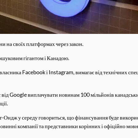
и на своїх платформах через закон.
пошуковим гігантом і Канадою.
власника Facebook і Instagram, вимагає від технічних спец
є від Google виплачувати новинам 100 мільйонів канадських
ції.
т-Ондж у середу говориться, що фінансування буде викор
новинні компанії та представники корінних і офіційно мов