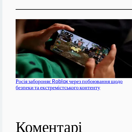
Росія забороняє Roblox через побоювання щодо
безпеки та екстремістського контенту
Коментарі