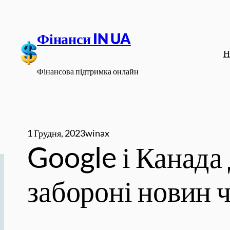
Перейти
до
Фінанси IN UA
вмісту
Н
Фінансова підтримка онлайн
1 Грудня, 2023
winax
Google і Канада
забороні новин 