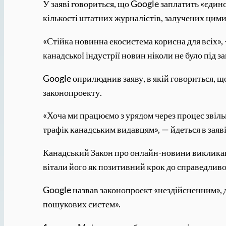
У заяві говориться, що Google заплатить «єди
кількості штатних журналістів, залучених цим
«Стійка новинна екосистема корисна для всіх», 
канадської індустрії новин ніколи не було під з
Google оприлюднив заяву, в якій говориться, щ
законопроекту.
«Хоча ми працюємо з урядом через процес звіль
трафік канадським видавцям», — йдеться в заяві
Канадський Закон про онлайн-новини викликав о
вітали його як позитивний крок до справедливо
Google назвав законопроект «нездійсненним», 
пошукових систем».