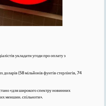
іалістів укладати угоди про оплату з
 доларів (58 мільйонів фунтів стерлінгів, 74
истано «для широкого спектру новинних
них меншин. спільноти».