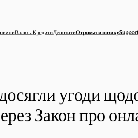
овини
Валюта
Кредити
Депозити
Отримати позику
Support
 досягли угоди щод
через Закон про он