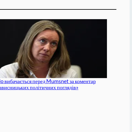
o вибачається перед Mumsnet за коментар
ависницьких політичних поглядів»