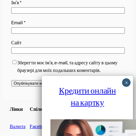
Ім’я
*
Email
*
Сайт
Зберегти моє ім’я, e-mail, та адресу сайту в цьому
браузері для моїх подальших коментарів.
Кредити онлайн
на картку
Завантажити
Лінки
Спілки
Android додаток
Валюта
Facebook