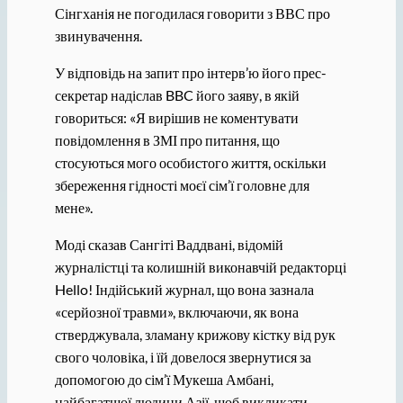
Сінгханія не погодилася говорити з ВВС про
звинувачення.
У відповідь на запит про інтерв’ю його прес-
секретар надіслав BBC його заяву, в якій
говориться: «Я вирішив не коментувати
повідомлення в ЗМІ про питання, що
стосуються мого особистого життя, оскільки
збереження гідності моєї сім’ї головне для
мене».
Моді сказав Сангіті Ваддвані, відомій
журналістці та колишній виконавчій редакторці
Hello! Індійський журнал, що вона зазнала
«серйозної травми», включаючи, як вона
стверджувала, зламану крижову кістку від рук
свого чоловіка, і їй довелося звернутися за
допомогою до сім’ї Мукеша Амбані,
найбагатшої людини Азії, щоб викликати