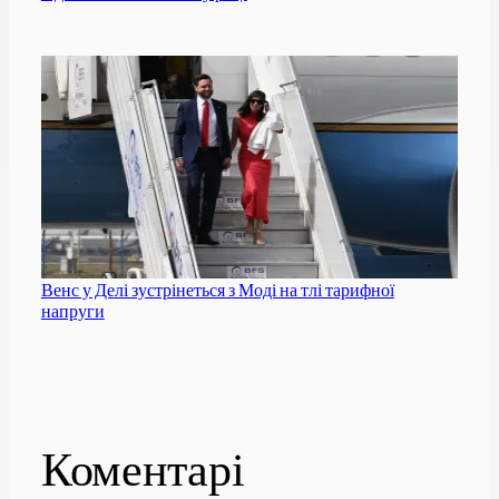
Венс у Делі зустрінеться з Моді на тлі тарифної
напруги
Коментарі