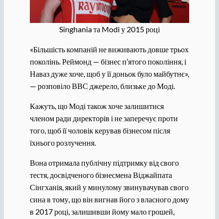
Singhania та Modi у 2015 році
«Більшість компаній не виживають довше трьох
поколінь. Реймонд — бізнес п’ятого покоління, і
Наваз дуже хоче, щоб у її доньок було майбутнє»,
— розповіло ВВС джерело, близьке до Моді.
Кажуть, що Моді також хоче залишитися
членом ради директорів і не заперечує проти
того, щоб її чоловік керував бізнесом після
їхнього розлучення.
Вона отримала публічну підтримку від свого
тестя, досвідченого бізнесмена Віджайпата
Сінгханія, який у минулому звинувачував свого
сина в тому, що він вигнав його з власного дому
в 2017 році, залишивши йому мало грошей,