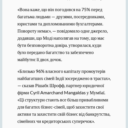
«Вона каже, що він погодився на 75% перед
багатьма людьми — друзями, посередниками,
юристами та дипломованими бухгалтерами.
Повороту немає», — повідомило одне джерело,
додавши, що Моді наполягав на тому, що має
бути безповоротна довіра. утворилася, куди
було передано багатство та забезпечено
майбутнє її двох дочок.
«Близько 96% власного капіталу промоутерів
найбагатших сімей Індії зосереджено в трастах»,
— сказав Рішабх Шрофф, партнер юридичної
фірми Cyril Amarchand Mangaldas у Мумбаї.
«Ці структури стають все більш привабливими
для багатих бізнес-сімей, щоб захистити свої
активи та захистити свій бізнес від банкрутства,
сімейних чи кредиторських суперечок».