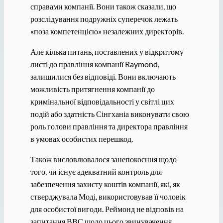
справами компанії. Вони також сказали, що
розслідування подружніх суперечок лежать
«поза компетенцією» незалежних директорів.
Але кілька питань, поставлених у відкритому
листі до правління компанії Raymond,
залишилися без відповіді. Вони включають
можливість притягнення компанії до
кримінальної відповідальності у світлі цих
подій або здатність Сінгханіа виконувати свою
роль голови правління та директора правління
в умовах особистих перешкод.
Також висловлювалося занепокоєння щодо
того, чи існує адекватний контроль для
забезпечення захисту коштів компанії, які, як
стверджувала Моді, використовував її чоловік
для особистої вигоди. Реймонд не відповів на
запитання ВВС щодо цього звинувачення.