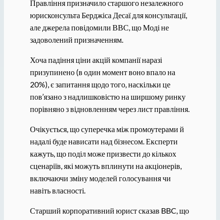
Правління призначило старшого незалежного
юрисконсульта Берджіса Десаї для консультації,
але джерела повідомили ВВС, що Моді не
задоволений призначенням.
Хоча падіння ціни акцій компанії наразі
призупинено (в один момент воно впало на
20%), є запитання щодо того, наскільки це
пов’язано з надлишковістю на ширшому ринку
порівняно з відновленням через лист правління.
Очікується, що суперечка між промоутерами й
надалі буде нависати над бізнесом. Експерти
кажуть, що поділ може призвести до кількох
сценаріїв, які можуть вплинути на акціонерів,
включаючи зміну моделей голосування чи
навіть власності.
Старший корпоративний юрист сказав BBC, що