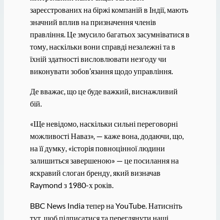
зареєстрованих на біржі компаній в Індії, мають
значний вплив на призначення членів
правління. Це змусило багатьох засумніватися в
тому, наскільки вони справді незалежні та в
їхній здатності висловлювати незгоду чи
виконувати зобов’язання щодо управління.
Де вважає, що це буде важкий, виснажливий
бій.
«Ще невідомо, наскільки сильні переговорні
можливості Наваз», — каже вона, додаючи, що,
на її думку, «історія повноцінної людини
залишиться завершеною» — це посилання на
яскравий слоган бренду, який визначав
Raymond з 1980-х років.
BBC News India тепер на YouTube. Натисніть
тут, щоб підписатися та переглянути наші