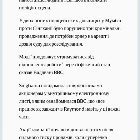
поліцію. сцена.
У двох різних поліцейських дільницях у Мумбаї
проти Сінгханії було порушено три кримінальні
провадження, де потрібен ордер на арешт і
дозвіл суду для розслідування.
Моді “продовжує утримуватися від
відновлення роботи” через її фізичний стан,
сказав Ваддвані BBC.
Singhania повідомила співробітникам і
акціонерам у внутрішньому електронному
листі, з яким ознайомилася BBC, що «все
працює як завжди» в Raymond навіть у ці важкі
часи.
Акції компанії почали відновлюватися після
сильного тиску продажів, коли суперечка