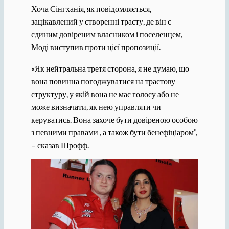
Хоча Сінгханія, як повідомляється,
зацікавлений у створенні трасту, де він є
єдиним довіреним власником і поселенцем,
Моді виступив проти цієї пропозиції.
«Як нейтральна третя сторона, я не думаю, що
вона повинна погоджуватися на трастову
структуру, у якій вона не має голосу або не
може визначати, як нею управляти чи
керуватись. Вона захоче бути довіреною особою
з певними правами , а також бути бенефіціаром”,
– сказав Шрофф.