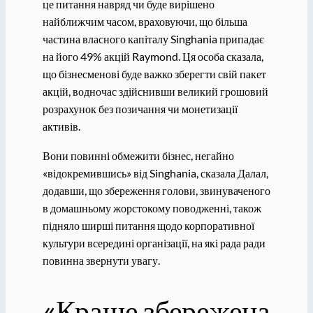
це питання навряд чи буде вирішено
найближчим часом, враховуючи, що більша
частина власного капіталу Singhania припадає
на його 49% акцій Raymond. Ця особа сказала,
що бізнесменові буде важко зберегти свій пакет
акцій, водночас здійснивши великий грошовий
розрахунок без позичання чи монетизації
активів.
Вони повинні обмежити бізнес, негайно
«відокремившись» від Singhania, сказала Далал,
додавши, що збереження голови, звинуваченого
в домашньому жорстокому поводженні, також
підняло ширші питання щодо корпоративної
культури всередині організації, на які рада ради
повинна звернути увагу.
«Краще збережена