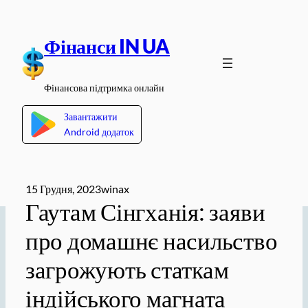
Перейти
до
Фінанси IN UA
вмісту
Фінансова підтримка онлайн
Завантажити
Android додаток
15 Грудня, 2023
winax
Гаутам Сінгханія: заяви
про домашнє насильство
загрожують статкам
індійського магната