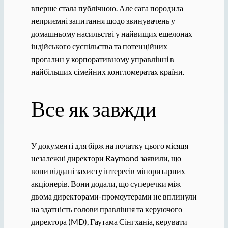
вперше стала публічною. Але сага породила
неприємні запитання щодо звинувачень у
домашньому насильстві у найвищих ешелонах
індійського суспільства та потенційних
прогалин у корпоративному управлінні в
найбільших сімейних конгломератах країни.
Все як завжди
У документі для бірж на початку цього місяця
незалежні директори Raymond заявили, що
вони віддані захисту інтересів міноритарних
акціонерів. Вони додали, що суперечки між
двома директорами-промоутерами не вплинули
на здатність голови правління та керуючого
директора (MD), Гаутама Сінгханіа, керувати