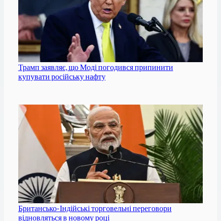
Трамп заявляє, що Моді погодився припинити
купувати російську нафту
Британсько-Індійські торговельні переговори
відновляться в новому році