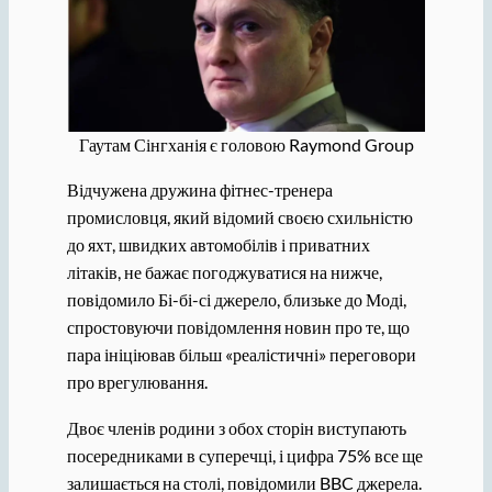
Гаутам Сінгханія є головою Raymond Group
Відчужена дружина фітнес-тренера
промисловця, який відомий своєю схильністю
до яхт, швидких автомобілів і приватних
літаків, не бажає погоджуватися на нижче,
повідомило Бі-бі-сі джерело, близьке до Моді,
спростовуючи повідомлення новин про те, що
пара ініціював більш «реалістичні» переговори
про врегулювання.
Двоє членів родини з обох сторін виступають
посередниками в суперечці, і цифра 75% все ще
залишається на столі, повідомили BBC джерела.