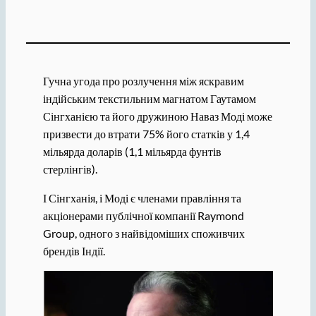
Гучна угода про розлучення між яскравим
індійським текстильним магнатом Гаутамом
Сінгханією та його дружиною Наваз Моді може
призвести до втрати 75% його статків у 1,4
мільярда доларів (1,1 мільярда фунтів
стерлінгів).
І Сінгханія, і Моді є членами правління та
акціонерами публічної компанії Raymond
Group, одного з найвідоміших споживчих
брендів Індії.