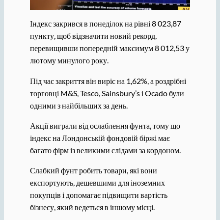
Індекс закрився в понеділок на рівні 8 023,87
пункту, щоб відзначити новий рекорд,
перевищивши попередній максимум 8 012,53 у
лютому минулого року.
Під час закриття він виріс на 1,62%, а роздрібні
торговці M&S, Tesco, Sainsbury’s і Ocado були
одними з найбільших за день.
Акції виграли від ослаблення фунта, тому що
індекс на Лондонській фондовій біржі має
багато фірм із великими слідами за кордоном.
Слабкий фунт робить товари, які вони
експортують, дешевшими для іноземних
покупців і допомагає підвищити вартість
бізнесу, який ведеться в іншому місці.