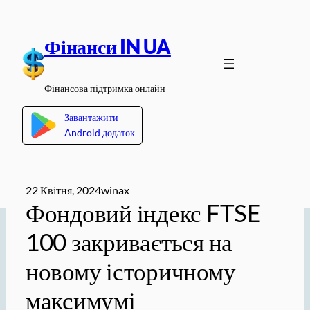
Перейти
до
Фінанси IN UA
вмісту
Фінансова підтримка онлайн
Завантажити
Android додаток
22 Квітня, 2024
winax
Фондовий індекс FTSE
100 закривається на
новому історичному
максимумі