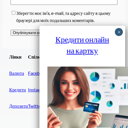
Зберегти моє ім’я, e-mail, та адресу сайту в цьому
браузері для моїх подальших коментарів.
Кредити онлайн
на картку
Завантажити
Лінки
Спілки
Android додаток
Валюта
Facebook
Кредити
Instagram
Депозити
Twitter
Фінанси IN UA