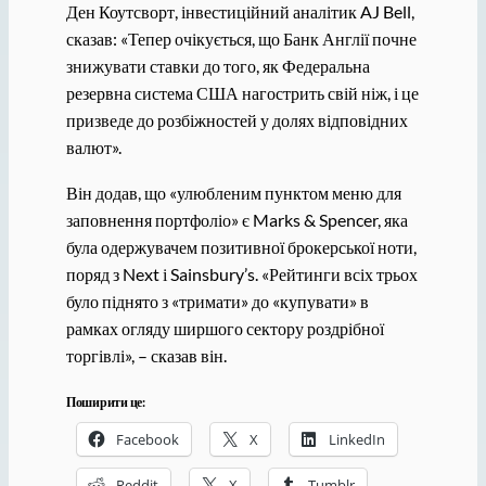
Ден Коутсворт, інвестиційний аналітик AJ Bell,
сказав: «Тепер очікується, що Банк Англії почне
знижувати ставки до того, як Федеральна
резервна система США нагострить свій ніж, і це
призведе до розбіжностей у долях відповідних
валют».
Він додав, що «улюбленим пунктом меню для
заповнення портфоліо» є Marks & Spencer, яка
була одержувачем позитивної брокерської ноти,
поряд з Next і Sainsbury’s. «Рейтинги всіх трьох
було піднято з «тримати» до «купувати» в
рамках огляду ширшого сектору роздрібної
торгівлі», – сказав він.
Поширити це:
Facebook
X
LinkedIn
Reddit
X
Tumblr