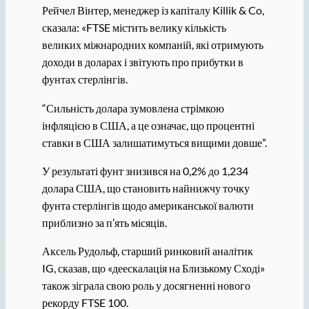
Рейчел Вінтер, менеджер із капіталу Killik & Co,
сказала: «FTSE містить велику кількість
великих міжнародних компаній, які отримують
доходи в доларах і звітують про прибутки в
фунтах стерлінгів.
“Сильність долара зумовлена ​​стрімкою
інфляцією в США, а це означає, що процентні
ставки в США залишатимуться вищими довше”.
У результаті фунт знизився на 0,2% до 1,234
долара США, що становить найнижчу точку
фунта стерлінгів щодо американської валюти
приблизно за п’ять місяців.
Аксель Рудольф, старший ринковий аналітик
IG, сказав, що «деескалація на Близькому Сході»
також зіграла свою роль у досягненні нового
рекорду FTSE 100.