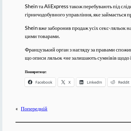
Shein та AliExpress також перебувають під слі
гірничодобувного управління, яке займається п
Shein вже заборонив продаж усіх секс-ляльок на
цими товарами.
Французький орган з нагляду за правами спожив
що описи ляльок «не залишають сумнівів щодо 
Поширити це:
Facebook
X
LinkedIn
Reddit
«
Попередній