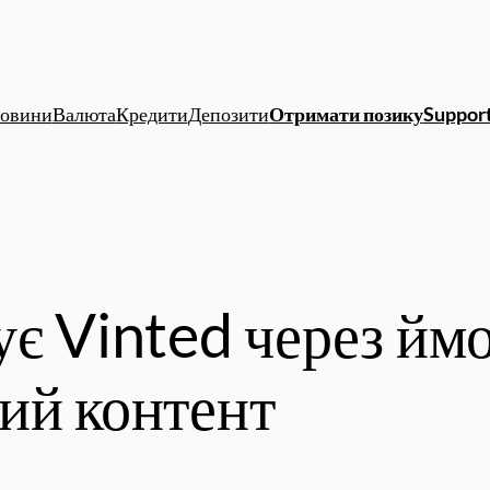
овини
Валюта
Кредити
Депозити
Отримати позику
Support
ує Vinted через йм
ий контент