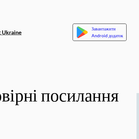
Завантажити
 Ukraine
Android додаток
овірні посилання