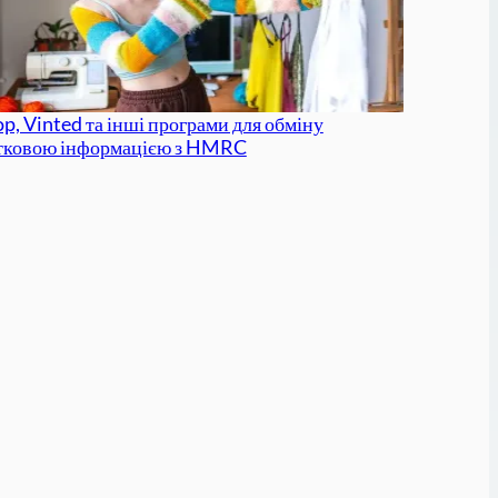
p, Vinted та інші програми для обміну
тковою інформацією з HMRC