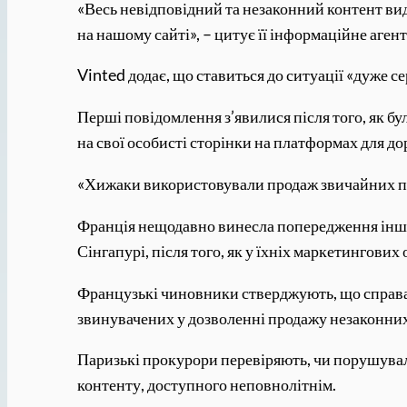
«Весь невідповідний та незаконний контент вид
на нашому сайті», – цитує її інформаційне аген
Vinted додає, що ставиться до ситуації «дуже с
Перші повідомлення з’явилися після того, як бу
на свої особисті сторінки на платформах для до
«Хижаки використовували продаж звичайних пре
Франція нещодавно винесла попередження інши
Сінгапурі, після того, як у їхніх маркетингових
Французькі чиновники стверджують, що справа
звинувачених у дозволенні продажу незаконних
Паризькі прокурори перевіряють, чи порушувал
контенту, доступного неповнолітнім.