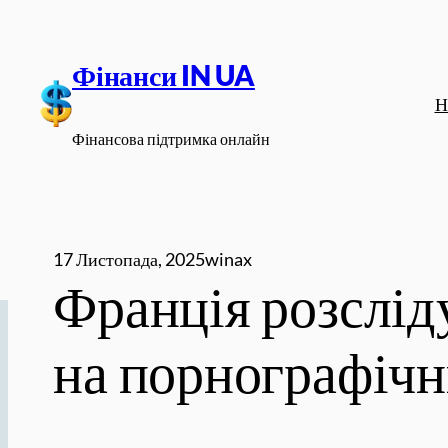
Перейти
до
Фінанси IN UA
вмісту
Н
Фінансова підтримка онлайн
17 Листопада, 2025
winax
Франція розслід
на порнографічн