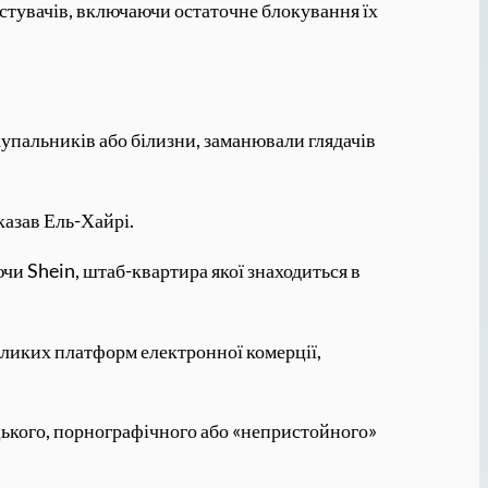
истувачів, включаючи остаточне блокування їх
 купальників або білизни, заманювали глядачів
казав Ель-Хайрі.
и Shein, штаб-квартира якої знаходиться в
ликих платформ електронної комерції,
цького, порнографічного або «непристойного»