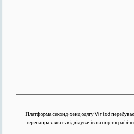
Платформа секонд-хенд одягу Vinted перебуває п
перенаправляють відвідувачів на порнографічн