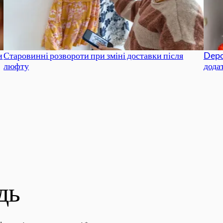
и
Старовинні розвороти при зміні доставки після
Depo
люфту
дода
дь