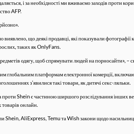
аляється, і за необхідності ми вживаємо заходів проти кор
тство AFP.
ерйозно».
ло виявлено, що деякі продавці, які показували фотографії
рослих, таких як OnlyFans.
дметів одягу, щоб спрямувати людей на порносайти», – с
м глобальним платформам електронної комерції, включаюч
 оголошеннях з’явилися такі товари, як дитячі секс-ляльки.
 проти Shein є частиною ширшого розслідування інших ве
 товарів онлайн.
и Shein, AliExpress, Temu та Wish закони щодо насильни