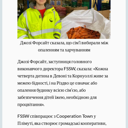
Джозі Форсайт сказала, що сім’ї вибирали між
опаленням та харчуванням
Джозі Форсайт, заступниця головного
виконавчого директора FSSW, сказала: «Кожна
четверта дитина в Девоні та Корнуоллі живе за
межею бідності, і на Різдво це означає або
опалення будинку всією сім’єю, або
забезпечення дітей їжею, необхідною для
процвітання».
FSSW співпрацює з Cooperation Town у
Плімуті, яка створює громадські кооперативи,