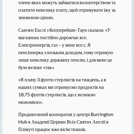
члени яких можуть займатися волонтерством та
платити невелику плату, щоб отримувати їжу за
зниженою ціною.
Сьюзен Екслі з Кооперейшн-Таун сказала: «У
магазинах постійно дорожчає все.
Електроенергія, газ – у мене все є. Я
пенсіонерка з низьким доходом, тому отримую
лише невелику державну пенсію, і для мене це
було велике «так».
«Я плачу 3 фунти стерлінгів на тиждень, а в
наших сумках ми отримуємо продуктів на
18,75 фунтів стерлінгів, що є великою
економією».
Продовольчий кооператив у центрі Burrington
Hub в Академії Церкви Всіх Святих Англії в
Плімуті працює вже вісім тижнів.