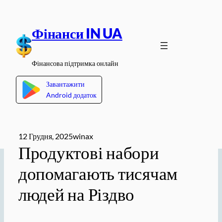
Перейти
до
Фінанси IN UA
вмісту
Фінансова підтримка онлайн
Завантажити
Android додаток
12 Грудня, 2025
winax
Продуктові набори
допомагають тисячам
людей на Різдво