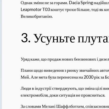
Однак зміни не за горами. Dacia Spring надій
Leapmotor T03 коштує трохи більше, тоді як ки
Великобританію.
3. Усуньте плут
Уряд каже, що продаж нових бензинових і дизель
Плани щодо виведення з ринку звичайних автом
Мей. Але мета була перенесена на 2030 рік за Б
Люди в індустрії стверджують, що зміна цілі в
електромобіля, доки ситуація не проясниться.
За словами Мелані Шаффлботхем, співзасновник