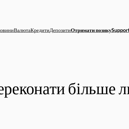
овини
Валюта
Кредити
Депозити
Отримати позику
Support
переконати більше 