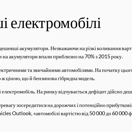
ші електромобілі
 дешевші акумулятори. Незважаючи на різкі коливання варто
ни на акумулятори впали приблизно на 70% з 2015 року.
ктричними та звичайними автомобілями. На початку цього
ю ж ціною, що й бензинова гібридна модель.
й електромобіль. На ринку відчувається дефіцит дійсно деш
еревагу зосередитися на дорожчих і потенційно прибуткові
cles Outlook, «автомобілі вартістю від 50 000 до 60 000 фу