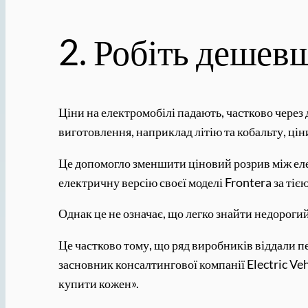
2. Робіть дешев
Ціни на електромобілі падають, частково через
виготовлення, наприклад літію та кобальту, ці
Це допомогло зменшити ціновий розрив між еле
електричну версію своєї моделі Frontera за тіє
Однак це не означає, що легко знайти недороги
Це частково тому, що ряд виробників віддали п
засновник консалтингової компанії Electric Vehi
купити кожен».