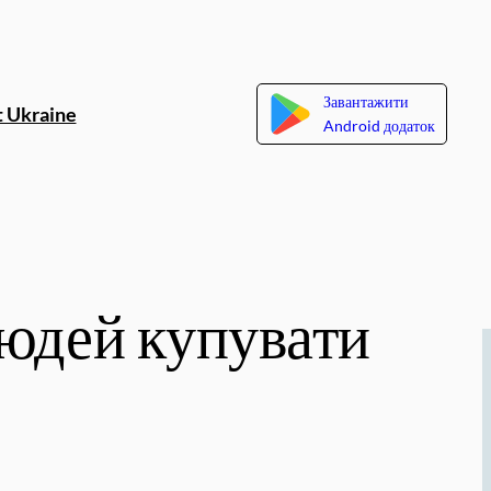
Завантажити
 Ukraine
Android додаток
людей купувати