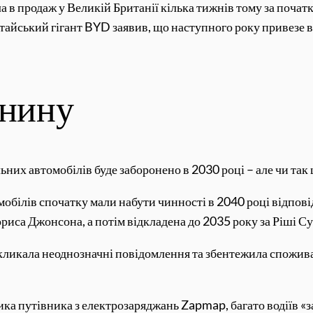
шла в продаж у Великій Британії кілька тижнів тому за по
тайський гігант BYD заявив, що наступного року привезе в
анину
них автомобілів буде заборонено в 2030 році – але чи так 
обілів спочатку мали набути чинності в 2040 році відпові
ориса Джонсона, а потім відкладена до 2035 року за Ріші С
икликала неоднозначні повідомлення та збентежила спожива
а путівника з електрозаряджань Zapmap, багато водіїв «за