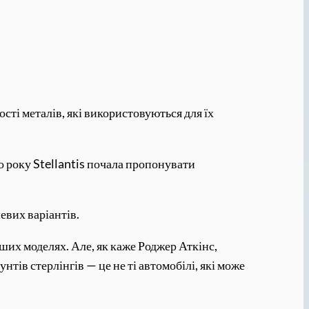
сті металів, які використовуються для їх
 року Stellantis почала пропонувати
евих варіантів.
ших моделях. Але, як каже Роджер Аткінс,
нтів стерлінгів — це не ті автомобілі, які може