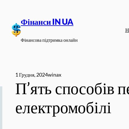
Перейти
до
Фінанси IN UA
вмісту
Н
Фінансова підтримка онлайн
1 Грудня, 2024
winax
П’ять способів 
електромобілі