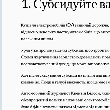
1. Субсидуйте ва
Купівля електромобілів (EV) зазвичай дорожча,
відносно невелику частку автомобілів, що виго
належним чином.
Уряд уже пропонує деякі субсидії, щоб зробити
Схеми жертвування зарплатою дозволяють праці
неоподатковуваний дохід, що може запропонув
Але після скасування субсидії на плагін для ав
компанію. Люди в галузі вважають, що це має з
Автомобільний журналіст Квентін Вілсон, який
«безпроцентні позики на вживані електромобілі
було б фінансувати шляхом відмови від нинішн