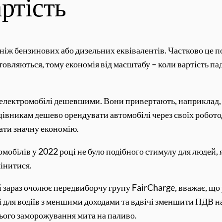
ртість
 ніж бензинових або дизельних еквівалентів. Частково це 
товляються, тому економія від масштабу – коли вартість па
 електромобілі дешевшими. Вони привертають, наприклад, 
вникам дешево орендувати автомобілі через своїх робото
ати значну економію.
томобілів у 2022 році не було подібного стимулу для людей,
мінитися.
 зараз очолює передвиборчу групу FairCharge, вважає, що 
 для водіїв з меншими доходами та вдвічі зменшити ПДВ на 
ього заморожування мита на паливо.