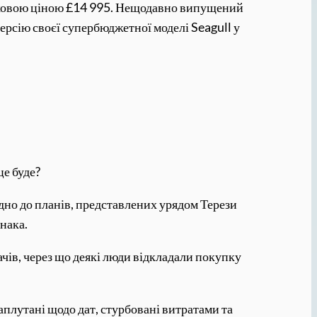
чатковою ціною £14 995. Нещодавно випущений
ерсію своєї супербюджетної моделі Seagull у
це буде?
дно до планів, представлених урядом Терези
унака.
чів, через що деякі люди відкладали покупку
плутані щодо дат, стурбовані витратами та