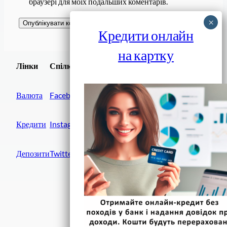
браузері для моїх подальших коментарів.
Кредити онлайн
на картку
Завантажити
Лінки
Спілки
Android додаток
Валюта
Facebook
Кредити
Instagram
Депозити
Twitter
Фінанси IN UA
вулиця Хрещатик, 14
Київ, 01001