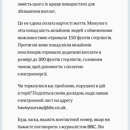
замість цього їх краще використати для
збільшення виплат.
Це не єдина оплата вартості життя. Минулого
літа понад шість мільйонів людей з обмеженими
можливостями отримали 150 фунтів стерлінгів.
Протягом зими понад вісім мільйонів
пенсіонерів отримали додаткові виплати в
розмірі до 300 фунтів стерлінгів, головним
чином, щоб допомогти з оплатою
електроенергії.
Чи торкнулися вас проблеми, порушені в цій
історії? Поділіться своїм досвідом, надіславши
електронний лист на адресу
haveyoursay@bbc.co.uk.
Будь ласка, вкажіть контактний номер, якщо ви
бажаєте поговорити з журналістом BBC. Ви