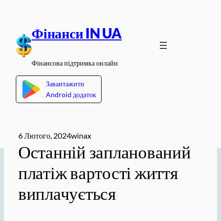
Перейти
до
Фінанси IN UA
вмісту
Фінансова підтримка онлайн
Завантажити
Android додаток
6 Лютого, 2024
winax
Останній запланований
платіж вартості життя
виплачується