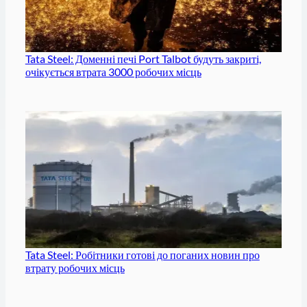
Tata Steel: Доменні печі Port Talbot будуть закриті,
очікується втрата 3000 робочих місць
Tata Steel: Робітники готові до поганих новин про
втрату робочих місць