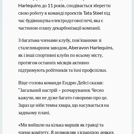
Harlequins до 11 років, сподівається зберегти
свою роботу в команді проектів Tata Steel під
час будівництва електродугової печі, яка є
частиною плану декарбонізації компанії.
З багатьма членами клубу, пов’язаними зі
сталеливарним заводом, Aberavon Harlequins,
як і інші спортивні клуби по всьому місту,
протягом останніх місяців активно
підтримують робітників та їхні профспілки.
Віце-голова команди Ендрю Дейсі сказав:
“Загальний настрій – розчарування. Чесно
кажучи, ми не дуже багато говоримо про це.
Зараз це ніби темна хмара, що насувається на
задньому плані.
«Ми вийшли на кілька маршів як гравці та
члени комітету. Я розмовляв з ієрархією деяких