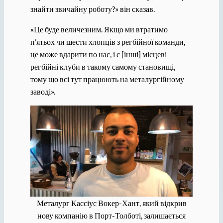
знайти звичайну роботу?» він сказав.
«Це буде величезним. Якщо ми втратимо
п’ятьох чи шести хлопців з регбійної команди,
це може вдарити по нас, і є [інші] місцеві
регбійні клуби в такому самому становищі,
тому що всі тут працюють на металургійному
заводі».
Металург Кассіус Вокер-Хант, який відкрив
нову компанію в Порт-Толботі, залишається