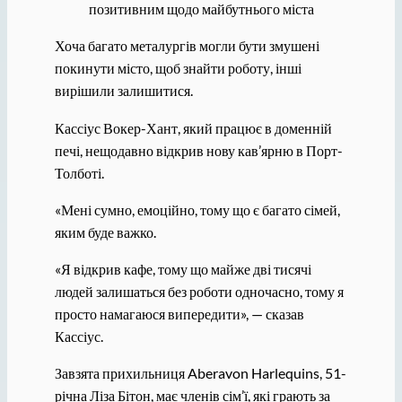
позитивним щодо майбутнього міста
Хоча багато металургів могли бути змушені
покинути місто, щоб знайти роботу, інші
вирішили залишитися.
Кассіус Вокер-Хант, який працює в доменній
печі, нещодавно відкрив нову кав’ярню в Порт-
Толботі.
«Мені сумно, емоційно, тому що є багато сімей,
яким буде важко.
«Я відкрив кафе, тому що майже дві тисячі
людей залишаться без роботи одночасно, тому я
просто намагаюся випередити», — сказав
Кассіус.
Завзята прихильниця Aberavon Harlequins, 51-
річна Ліза Бітон, має членів сім’ї, які грають за