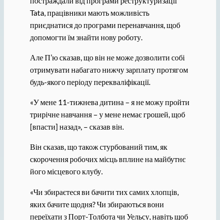
постраждали від програми реструктуризації
Tata, працівники мають можливість
приєднатися до програми перенавчання, щоб
допомогти їм знайти нову роботу.
Але П’ю сказав, що він не може дозволити собі
отримувати набагато нижчу зарплату протягом
будь-якого періоду перекваліфікації.
«У мене 11-тижнева дитина – я не можу пройти
трирічне навчання – у мене немає грошей, щоб
[впасти] назад», – сказав він.
Він сказав, що також стурбований тим, як
скорочення робочих місць вплине на майбутнє
його місцевого клубу.
«Чи збираєтеся ви бачити тих самих хлопців,
яких бачите щодня? Чи збираються вони
переїхати з Порт-Толбота чи Уельсу, навіть щоб