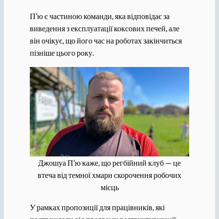
П’ю є частиною команди, яка відповідає за
виведення з експлуатації коксових печей, але
він очікує, що його час на роботах закінчиться
пізніше цього року.
Джошуа П’ю каже, що регбійний клуб — це
втеча від темної хмари скорочення робочих
місць
У рамках пропозиції для працівників, які