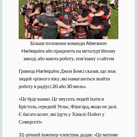
Більше половини команди Aberavon
Harlequins або працюють на металургійному
заводі, або мають роботу, пов’язану з сайтом
Гравець Harlequins Джон Бемсі сказав, що знає
людей «різного віку, які намагаються знайти
роботу в радіусі 20 або 30 миль».
«Це буде важко. Це змусить людей їхати в
Брістоль, середній Уельс, Фішгард, якщо не далі.
Є багато колег, які їдуть у Хінклі-Пойнт у
Сомерсеті».
31-річний інженер-електрик додав: «Це матиме