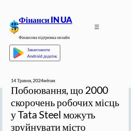
Перейти
до
Фінанси IN UA
вмісту
Фінансова підтримка онлайн
Завантажити
Android додаток
14 Травня, 2024
winax
Побоювання, що 2000
скорочень робочих місць
у Tata Steel можуть
зруйнувати місто