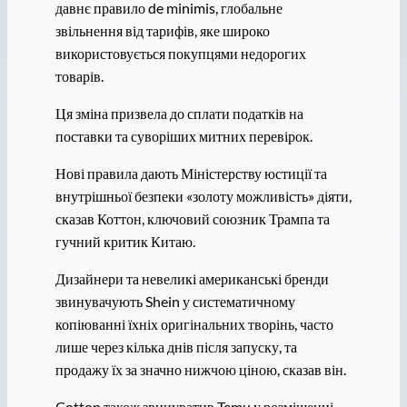
давнє правило de minimis, глобальне
звільнення від тарифів, яке широко
використовується покупцями недорогих
товарів.
Ця зміна призвела до сплати податків на
поставки та суворіших митних перевірок.
Нові правила дають Міністерству юстиції та
внутрішньої безпеки «золоту можливість» діяти,
сказав Коттон, ключовий союзник Трампа та
гучний критик Китаю.
Дизайнери та невеликі американські бренди
звинувачують Shein у систематичному
копіюванні їхніх оригінальних творінь, часто
лише через кілька днів після запуску, та
продажу їх за значно нижчою ціною, сказав він.
Cotton також звинуватив Temu у розміщенні