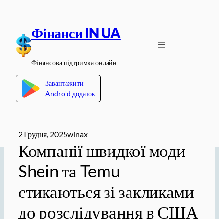
Перейти
до
Фінанси IN UA
вмісту
Фінансова підтримка онлайн
Завантажити
Android додаток
2 Грудня, 2025
winax
Компанії швидкої моди
Shein та Temu
стикаються зі закликами
до розслідування в США