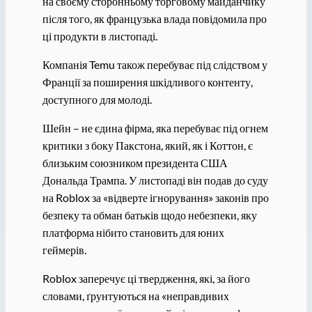
на своєму сторонньому торговому майданчику
після того, як французька влада повідомила про
ці продукти в листопаді.
Компанія Temu також перебуває під слідством у
Франції за поширення шкідливого контенту,
доступного для молоді.
Шейн – не єдина фірма, яка перебуває під огнем
критики з боку Пакстона, який, як і Коттон, є
близьким союзником президента США
Дональда Трампа. У листопаді він подав до суду
на Roblox за «відверте ігнорування» законів про
безпеку та обман батьків щодо небезпеки, яку
платформа нібито становить для юних
геймерів.
Roblox заперечує ці твердження, які, за його
словами, ґрунтуються на «неправдивих