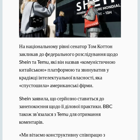
На національному рівні сенатор Том Коттон
закликав до федерального розслідування щодо
Shein та Temu, які він назвав «комуністичною
китайською» платформою та звинуватив у
крадіжці інтелектуальної власності, яка
«спустошила» американські фірми.
Shein заявила, що серйозно ставиться до
занепокоєння щодо її ділової практики. BBC
також зв’язалася з Temu для отримання
коментарів.
«Ми вітаємо конструктивну співпрацю з