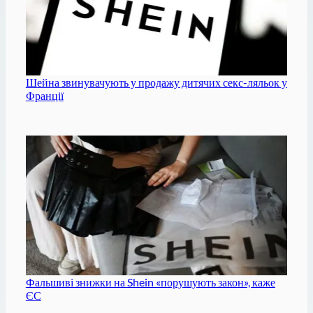
Шейна звинувачують у продажу дитячих секс-ляльок у
Франції
Фальшиві знижки на Shein «порушують закон», каже
ЄС