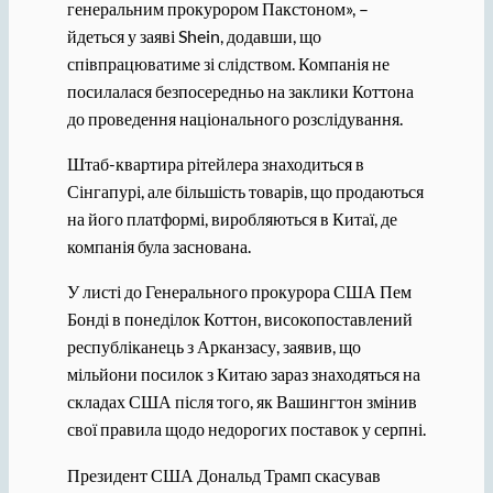
генеральним прокурором Пакстоном», –
йдеться у заяві Shein, додавши, що
співпрацюватиме зі слідством. Компанія не
посилалася безпосередньо на заклики Коттона
до проведення національного розслідування.
Штаб-квартира рітейлера знаходиться в
Сінгапурі, але більшість товарів, що продаються
на його платформі, виробляються в Китаї, де
компанія була заснована.
У листі до Генерального прокурора США Пем
Бонді в понеділок Коттон, високопоставлений
республіканець з Арканзасу, заявив, що
мільйони посилок з Китаю зараз знаходяться на
складах США після того, як Вашингтон змінив
свої правила щодо недорогих поставок у серпні.
Президент США Дональд Трамп скасував