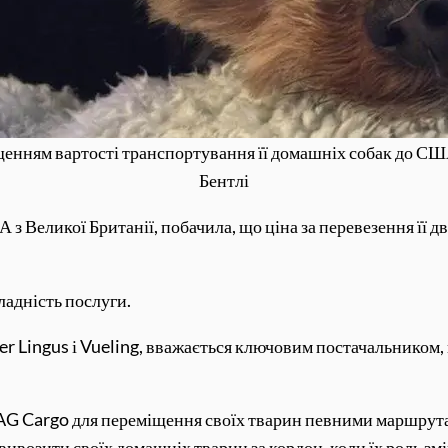
ищенням вартості транспортування її домашніх собак до СШ
Бентлі
А з Великої Британії, побачила, що ціна за перевезення її 
ладність послуги.
Aer Lingus і Vueling, вважається ключовим постачальником
 IAG Cargo для переміщення своїх тварин певними маршрут
возити своїх домашніх тварин за кордон, коли їх роль зм