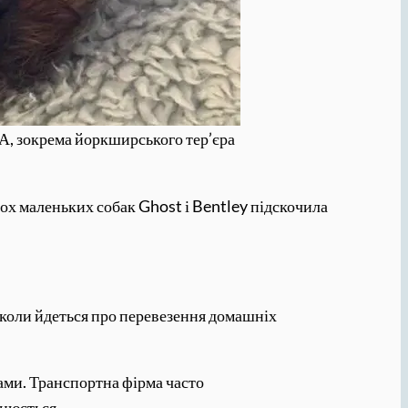
А, зокрема йоркширського тер’єра
двох маленьких собак Ghost і Bentley підскочила
, коли йдеться про перевезення домашніх
ами. Транспортна фірма часто
інюється.