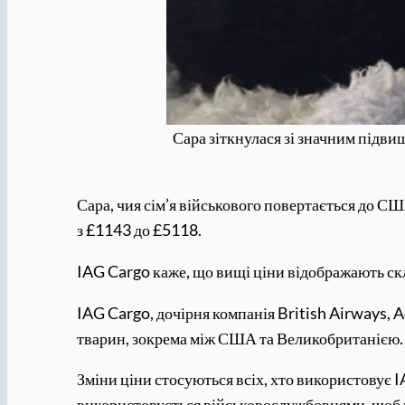
Сара зіткнулася зі значним підв
Сара, чия сім’я військового повертається до СШ
з £1143 до £5118.
IAG Cargo каже, що вищі ціни відображають ск
IAG Cargo, дочірня компанія British Airways, 
тварин, зокрема між США та Великобританією.
Зміни ціни стосуються всіх, хто використовує
використовується військовослужбовцями, щоб ви