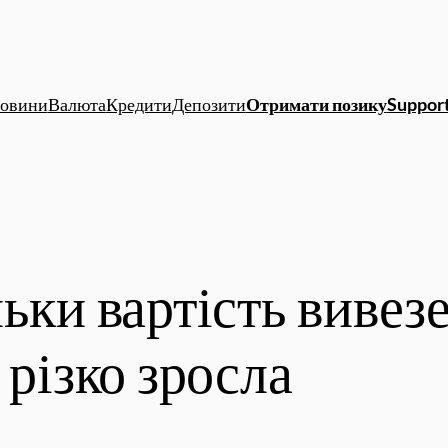
овини
Валюта
Кредити
Депозити
Отримати позику
Support
льки вартість виве
 різко зросла