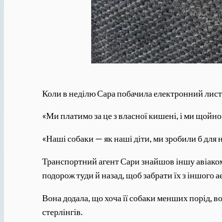
Коли в неділю Сара побачила електронний лист 
«Ми платимо за це з власної кишені, і ми щойно
«Наші собаки — як наші діти, ми зробили б для н
Транспортний агент Сари знайшов іншу авіаком
подорож туди й назад, щоб забрати їх з іншого 
Вона додала, що хоча її собаки менших порід,
стерлінгів.