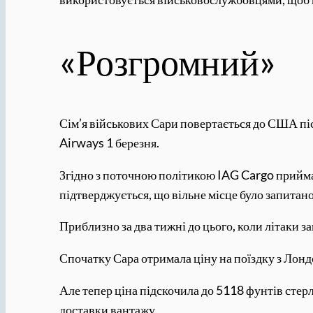
«Розгромний»
Сім’я військових Сари повертається до США піс
Airways 1 березня.
Згідно з поточною політикою IAG Cargo прийма
підтверджується, що вільне місце було запитано
Приблизно за два тижні до цього, коли літаки 
Спочатку Сара отримала ціну на поїздку з Лондо
Але тепер ціна підскочила до 5118 фунтів стерл
доставки вантажу.