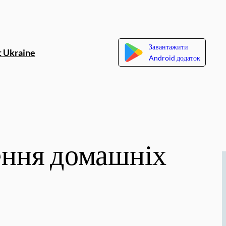
Завантажити
 Ukraine
Android додаток
зення домашніх