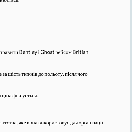
правити Bentley і Ghost рейсом British
а шість тижнів до польоту, після чого
 ціна фіксується.
ентства, яке вона використовує для організації