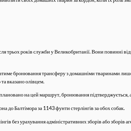
ля трьох років служби у Великобританії. Вони повинні від
тиме бронювання трансферу з домашніми тваринами лише з
 та вказано олівцем.
заплановано на цей маршрут, бронювання підтверджується, а
на до Балтімора за 1143 фунти стерлінгів за обох собак.
інгів без урахування адміністративних зборів або зборів аг