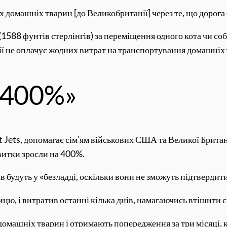
їх домашніх тварин [до Великобританії] через те, що дорог
1588 фунтів стерлінгів) за переміщення одного кота чи со
ї не оплачує жодних витрат на транспортування домашніх
а 400%»
et Jets, допомагає сім’ям військових США та Великої Брита
квитки зросли на 400%.
в будуть у «безладді, оскільки вони не зможуть підтвердит
ицю, і витратив останні кілька днів, намагаючись втішити 
 домашніх тварин і отримають попередження за три місяці, 