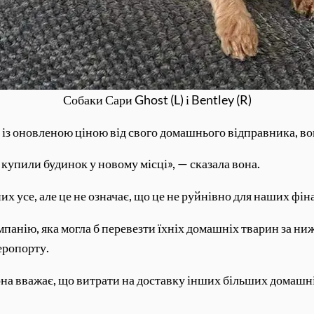
Собаки Сари Ghost (L) і Bentley (R)
із оновленою ціною від свого домашнього відправника, вона
 купили будинок у новому місці», — сказала вона.
их усе, але це не означає, що це не руйнівно для наших фін
панію, яка могла б перевезти їхніх домашніх тварин за ни
аеропорту.
 вона вважає, що витрати на доставку інших більших дома