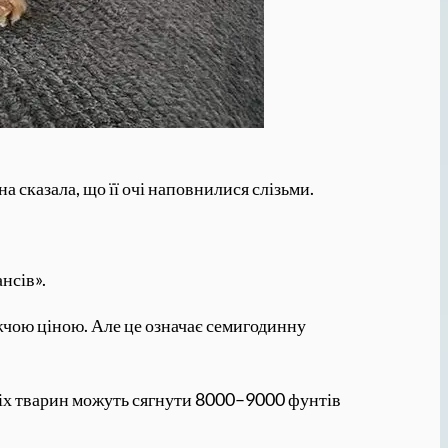
 сказала, що її очі наповнилися слізьми.
ансів».
жчою ціною. Але це означає семигодинну
шніх тварин можуть сягнути 8000–9000 фунтів