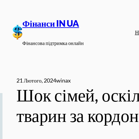
Перейти
до
Фінанси IN UA
вмісту
Н
Фінансова підтримка онлайн
21 Лютого, 2024
winax
Шок сімей, оскі
тварин за кордон