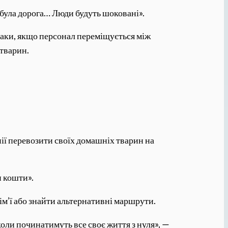
а була дорога… Люди будуть шоковані».
баки, якщо персонал переміщується між
 тварин.
нії перевозити своїх домашніх тварин на
и кошти».
сім’ї або знайти альтернативні маршрути.
коли починатимуть все своє життя з нуля», —