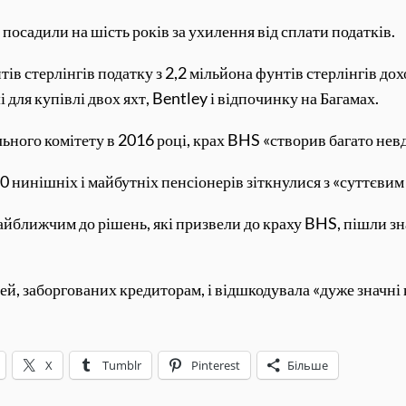
осадили на шість років за ухилення від сплати податків.
ів стерлінгів податку з 2,2 мільйона фунтів стерлінгів до
для купівлі двох яхт, Bentley і відпочинку на Багамах.
ного комітету в 2016 році, крах BHS «створив багато невд
00 нинішніх і майбутніх пенсіонерів зіткнулися з «суттєвим
 найближчим до рішень, які призвели до краху BHS, пішли 
й, заборгованих кредиторам, і відшкодувала «дуже значні 
X
Tumblr
Pinterest
Більше