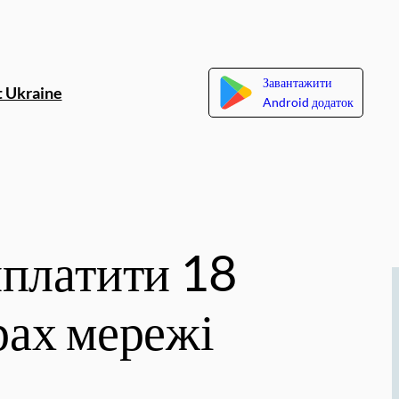
Завантажити
 Ukraine
Android додаток
иплатити 18
рах мережі