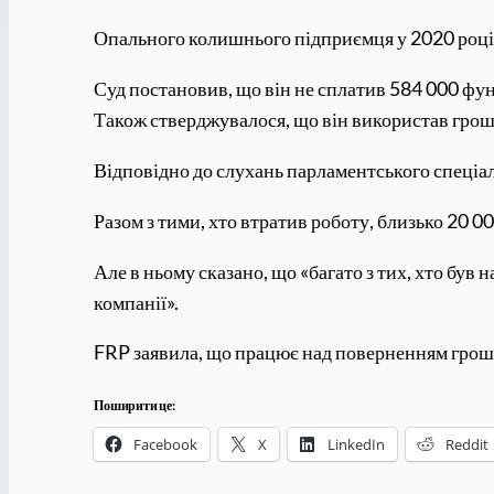
Опального колишнього підприємця у 2020 році п
Суд постановив, що він не сплатив 584 000 фунт
Також стверджувалося, що він використав гроші 
Відповідно до слухань парламентського спеціаль
Разом з тими, хто втратив роботу, близько 20 0
Але в ньому сказано, що «багато з тих, хто був
компанії».
FRP заявила, що працює над поверненням гроше
Поширити це:
Facebook
X
LinkedIn
Reddit