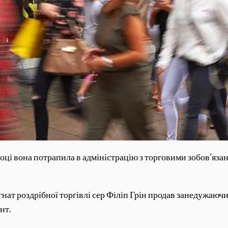
оці вона потрапила в адміністрацію з торговими зобов’язан
магнат роздрібної торгівлі сер Філіп Грін продав занедужа
нт.