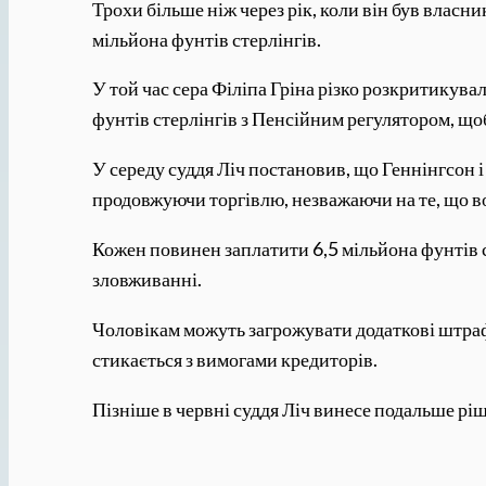
Трохи більше ніж через рік, коли він був власн
мільйона фунтів стерлінгів.
У той час сера Філіпа Гріна різко розкритикува
фунтів стерлінгів з Пенсійним регулятором, що
У середу суддя Ліч постановив, що Геннінгсон і
продовжуючи торгівлю, незважаючи на те, що в
Кожен повинен заплатити 6,5 мільйона фунтів ст
зловживанні.
Чоловікам можуть загрожувати додаткові штрафи
стикається з вимогами кредиторів.
Пізніше в червні суддя Ліч винесе подальше рі