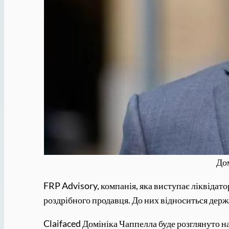
Дом
FRP Advisory, компанія, яка виступає ліквідато
роздрібного продавця. До них відноситься дер
Claifaced Домініка Чаппелла буде розглянуто н