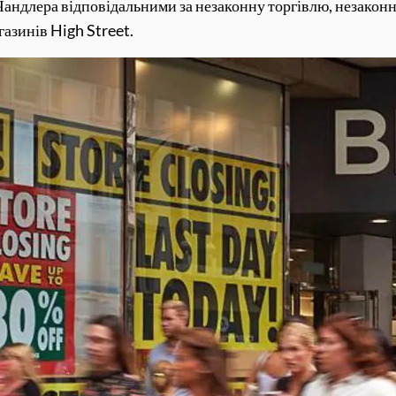
Чандлера відповідальними за незаконну торгівлю, незакон
азинів High Street.