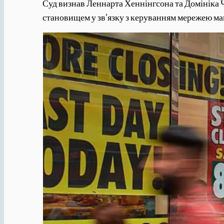
Суд визнав Леннарта Хеннінгсона та Домініка 
становищем у зв’язку з керуванням мережею маг