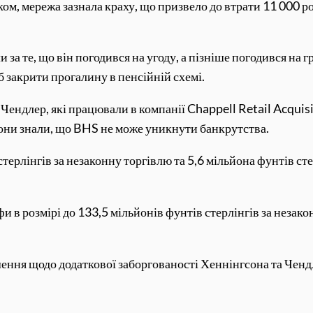
иком, мережа зазнала краху, що призвело до втрати 11 000 р
ли за те, що він погодився на угоду, а пізніше погодився н
б закрити прогалину в пенсійній схемі.
 Чендлер, які працювали в компанії Chappell Retail Acquis
они знали, що BHS не може уникнути банкрутства.
ерлінгів за незаконну торгівлю та 5,6 мільйона фунтів ст
 в розмірі до 133,5 мільйонів фунтів стерлінгів за незако
шення щодо додаткової заборгованості Хеннінгсона та Ченд