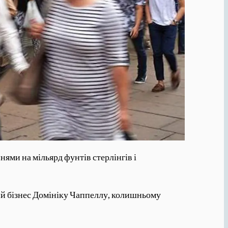
нями на мільярд фунтів стерлінгів і
ючий бізнес Домініку Чаппеллу, колишньому