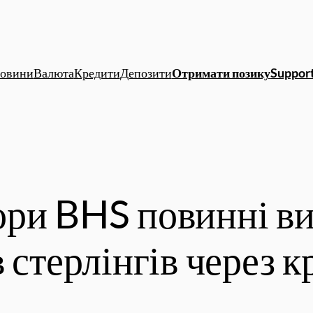
овини
Валюта
Кредити
Депозити
Отримати позику
Support
ори BHS повинні в
 стерлінгів через к