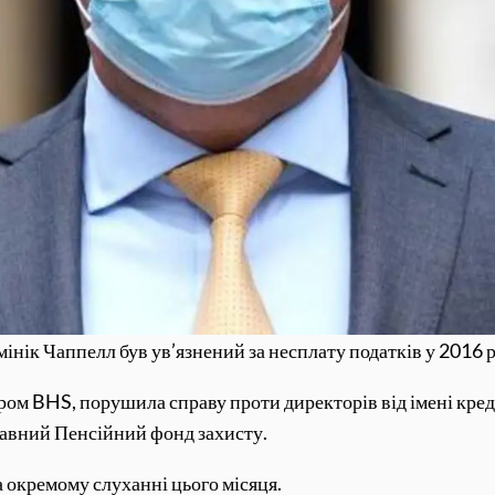
інік Чаппелл був ув’язнений за несплату податків у 2016 
ром BHS, порушила справу проти директорів від імені креди
жавний Пенсійний фонд захисту.
а окремому слуханні цього місяця.