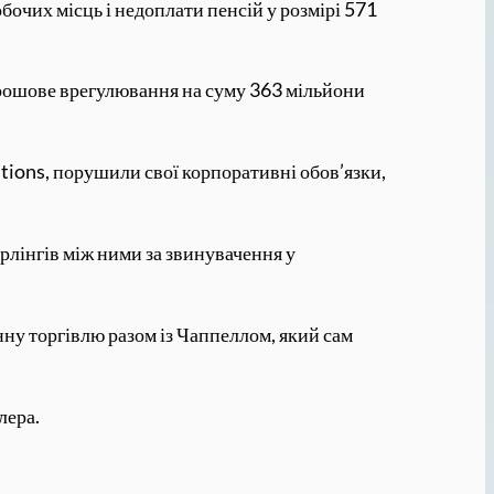
обочих місць і недоплати пенсій у розмірі 571
а грошове врегулювання на суму 363 мільйони
itions, порушили свої корпоративні обов’язки,
ерлінгів між ними за звинувачення у
нну торгівлю разом із Чаппеллом, який сам
лера.