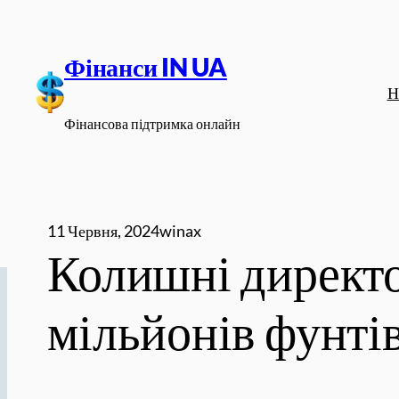
Перейти
до
Фінанси IN UA
вмісту
Н
Фінансова підтримка онлайн
11 Червня, 2024
winax
Колишні директ
мільйонів фунтів