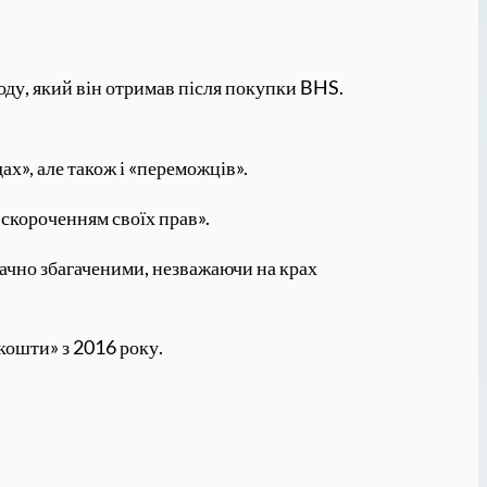
ходу, який він отримав після покупки BHS.
ах», але також і «переможців».
 скороченням своїх прав».
значно збагаченими, незважаючи на крах
кошти» з 2016 року.