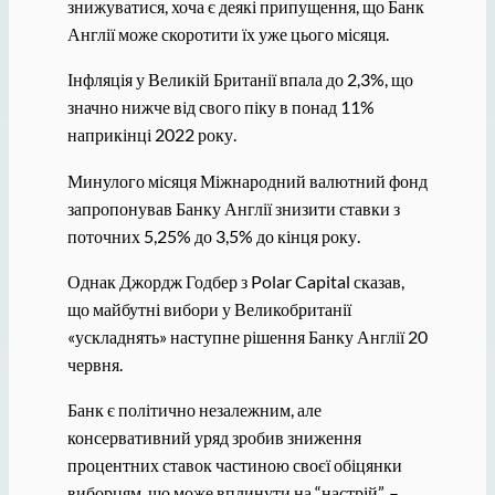
знижуватися, хоча є деякі припущення, що Банк
Англії може скоротити їх уже цього місяця.
Інфляція у Великій Британії впала до 2,3%, що
значно нижче від свого піку в понад 11%
наприкінці 2022 року.
Минулого місяця Міжнародний валютний фонд
запропонував Банку Англії знизити ставки з
поточних 5,25% до 3,5% до кінця року.
Однак Джордж Годбер з Polar Capital сказав,
що майбутні вибори у Великобританії
«ускладнять» наступне рішення Банку Англії 20
червня.
Банк є політично незалежним, але
консервативний уряд зробив зниження
процентних ставок частиною своєї обіцянки
виборцям, що може вплинути на “настрій”, –