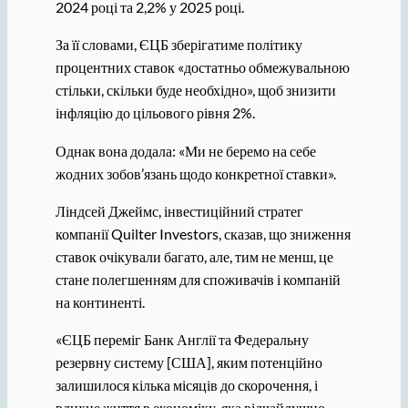
2024 році та 2,2% у 2025 році.
За її словами, ЄЦБ зберігатиме політику
процентних ставок «достатньо обмежувальною
стільки, скільки буде необхідно», щоб знизити
інфляцію до цільового рівня 2%.
Однак вона додала: «Ми не беремо на себе
жодних зобов’язань щодо конкретної ставки».
Ліндсей Джеймс, інвестиційний стратег
компанії Quilter Investors, сказав, що зниження
ставок очікували багато, але, тим не менш, це
стане полегшенням для споживачів і компаній
на континенті.
«ЄЦБ переміг Банк Англії та Федеральну
резервну систему [США], яким потенційно
залишилося кілька місяців до скорочення, і
вдихне життя в економіку, яка відчайдушно