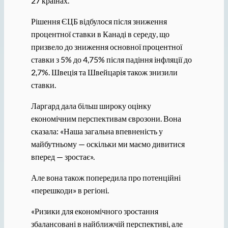
27 країнах.
Рішення ЄЦБ відбулося після зниження
процентної ставки в Канаді в середу, що
призвело до зниження основної процентної
ставки з 5% до 4,75% після падіння інфляції до
2,7%. Швеція та Швейцарія також знизили
ставки.
Ларгард дала більш широку оцінку
економічним перспективам єврозони. Вона
сказала: «Наша загальна впевненість у
майбутньому — оскільки ми маємо дивитися
вперед — зростає».
Але вона також попередила про потенційні
«перешкоди» в регіоні.
«Ризики для економічного зростання
збалансовані в найближчій перспективі, але