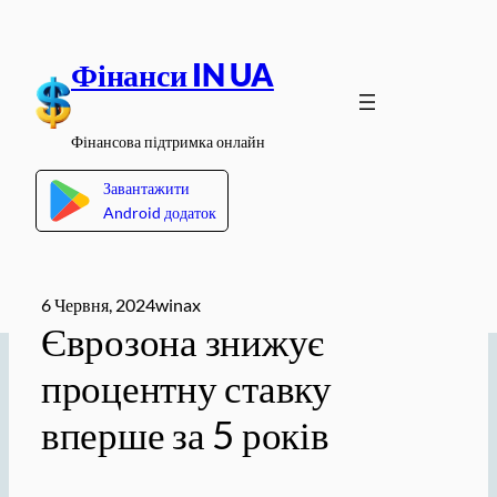
Перейти
до
Фінанси IN UA
вмісту
Фінансова підтримка онлайн
Завантажити
Android додаток
6 Червня, 2024
winax
Єврозона знижує
процентну ставку
вперше за 5 років