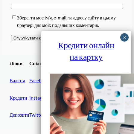
Зберегти моє ім’я, e-mail, та адресу сайту в цьому
браузері для моїх подальших коментарів.
Кредити онлайн
на картку
Завантажити
Лінки
Спілки
Android додаток
Валюта
Facebook
Кредити
Instagram
Депозити
Twitter
Фінанси IN UA