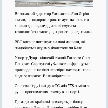
Виконавчий директор Eurotunnel Янн Леріш
сказав, що подорожі триватимуть на п’ять-сім
хвилин довше, але додаткові смуги та
технології означають, що процес пройде гладко.
BBC вперше поглянула на нові машини, які
знадобляться людям у Фолкстоні чи Кале.
У порту Дувра, кінцевій станції Eurostar Сент-
Панкрас і Євротунелі у Фолкстоні французька
прикордонна поліція перевіряє паспорти, коли
люди залишають Великобританію.
Система в’їзду і виїзду в ЄС, або EES, замінить
ручне проставлення штампу в паспорті.
Громадянам країн, які не входять до блоку,
включаючи Велику Британію, потрібно буде