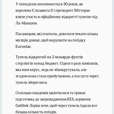
У понеділок виповнюється 30 років, як
королева Єлизавета II і президент Міттеран
взяли участь в офіційному відкритті тунелю під
Ла-Маншем.
Пасажирам, які платили, довелося чекати кілька
місяців довше, щоб вирушити на поїздку
Eurostar.
Тунель відкритий на 2 мільярди фунтів
стерлінгів понад бюджет. Одного разу компанія,
яка ним керує, ледь не збанкрутувала, але
згодом вона стала прибутковою, а послуги через
тунель збереглися.
Оскільки пандемія закінчилася та триває
підготовка до запровадження EES, керівник
Getlink Леріш хоче, щоб через тунель їздила все
більша кількість поїздів.