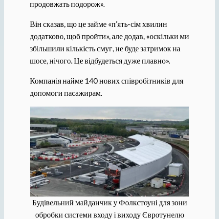
продовжать подорож».
Він сказав, що це займе «п’ять-сім хвилин
додатково, щоб пройти», але додав, «оскільки ми
збільшили кількість смуг, не буде затримок на
шосе, нічого. Це відбудеться дуже плавно».
Компанія найме 140 нових співробітників для
допомоги пасажирам.
Будівельний майданчик у Фолкстоуні для зони
обробки системи входу і виходу Євротунелю