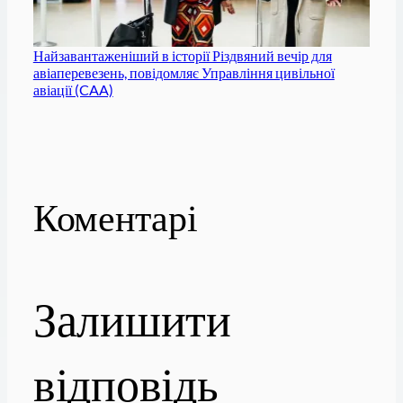
Найзавантаженіший в історії Різдвяний вечір для
авіаперевезень, повідомляє Управління цивільної
авіації (CAA)
Коментарі
Залишити
відповідь