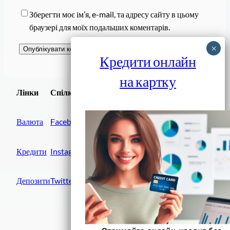
Зберегти моє ім’я, e-mail, та адресу сайту в цьому
браузері для моїх подальших коментарів.
Кредити онлайн
на картку
Завантажити
Лінки
Спілки
Android додаток
Валюта
Facebook
Кредити
Instagram
Депозити
Twitter
Фінанси IN UA