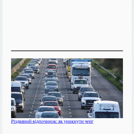
Різдвяний відпочинок: як уникнути черг