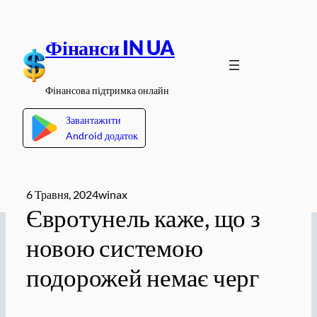
Перейти
до
Фінанси IN UA
вмісту
Фінансова підтримка онлайн
Завантажити
Android додаток
6 Травня, 2024
winax
Євротунель каже, що з
новою системою
подорожей немає черг