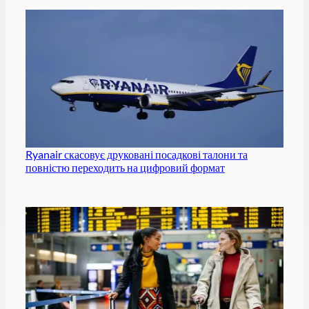
Ryanair скасовує друковані посадкові талони та
повністю переходить на цифровий формат