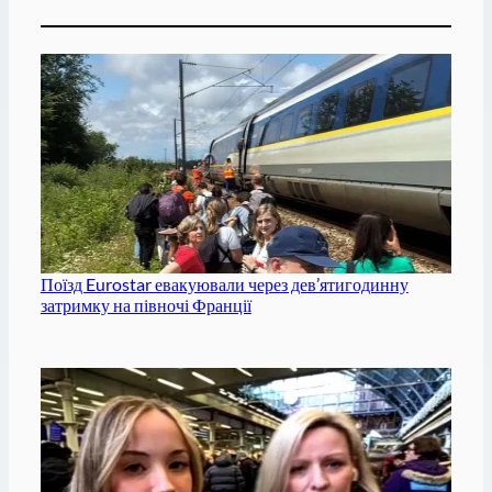
Поїзд Eurostar евакуювали через дев’ятигодинну
затримку на півночі Франції