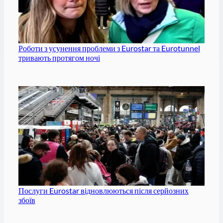
Роботи з усунення проблеми з Eurostar та Eurotunnel
тривають протягом ночі
Послуги Eurostar відновлюються після серйозних
збоїв