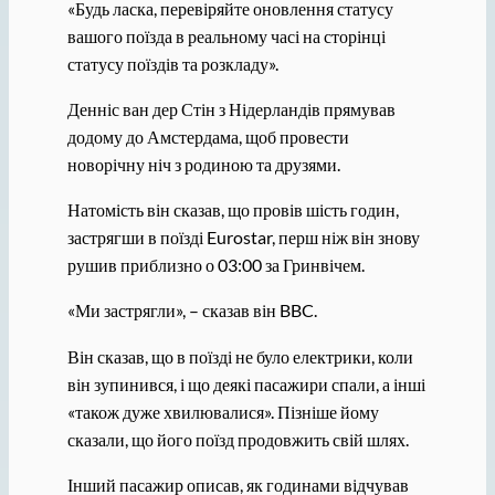
«Будь ласка, перевіряйте оновлення статусу
вашого поїзда в реальному часі на сторінці
статусу поїздів та розкладу».
Денніс ван дер Стін з Нідерландів прямував
додому до Амстердама, щоб провести
новорічну ніч з родиною та друзями.
Натомість він сказав, що провів шість годин,
застрягши в поїзді Eurostar, перш ніж він знову
рушив приблизно о 03:00 за Гринвічем.
«Ми застрягли», – сказав він BBC.
Він сказав, що в поїзді не було електрики, коли
він зупинився, і що деякі пасажири спали, а інші
«також дуже хвилювалися». Пізніше йому
сказали, що його поїзд продовжить свій шлях.
Інший пасажир описав, як годинами відчував