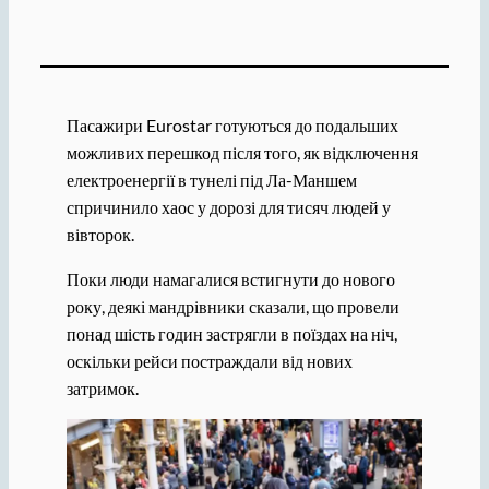
Пасажири Eurostar готуються до подальших
можливих перешкод після того, як відключення
електроенергії в тунелі під Ла-Маншем
спричинило хаос у дорозі для тисяч людей у ​​
вівторок.
Поки люди намагалися встигнути до нового
року, деякі мандрівники сказали, що провели
понад шість годин застрягли в поїздах на ніч,
оскільки рейси постраждали від нових
затримок.