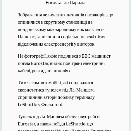
Eurostar до Парижа
Зображення величезних натовпів пасажирів, що
опинилися в скрутному становищі на
лондонському міжнародному вокзалі Сент-
Панкрас, заполонили соціальні мережі після
відключення електроенергії у вівторок.
На фотографії, якою поділився з BBC машиніст
поїзда Eurostar, видно повітряні електричні
кабелі, розкидані по коліях.
Тим часом автомобілі, які сподівалися
скористатися тунелем під Ла-Маншем,
спричинили затори поблизу терміналу
LeShuttle у Фолкстоні.
Тунель під Ла-Маншем обслуговує рейси
Eurostar, а також поїзди LeShuttle, що
перевозять автомобілі, між Великою Британією