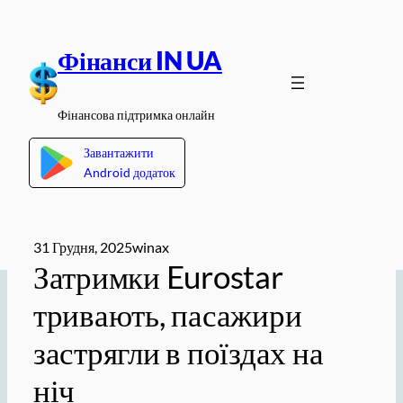
Перейти
до
Фінанси IN UA
вмісту
Фінансова підтримка онлайн
Завантажити
Android додаток
31 Грудня, 2025
winax
Затримки Eurostar
тривають, пасажири
застрягли в поїздах на
ніч