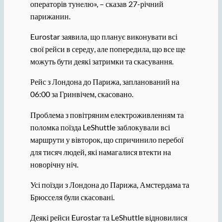
операторів тунелю», – сказав 27-річний
парижанин.
Eurostar заявила, що планує виконувати всі
свої рейси в середу, але попередила, що все ще
можуть бути деякі затримки та скасування.
Рейс з Лондона до Парижа, запланований на
06:00 за Гринвічем, скасовано.
Проблема з повітряним електроживленням та
поломка поїзда LeShuttle заблокували всі
маршрути у вівторок, що спричинило перебої
для тисяч людей, які намагалися втекти на
новорічну ніч.
Усі поїзди з Лондона до Парижа, Амстердама та
Брюсселя були скасовані.
Деякі рейси Eurostar та LeShuttle відновилися