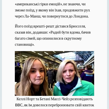
«американські гірки емоцій», не знаючи, чи
зможе поїзд, у якому він їхав, продовжити рух
через Ла-Манш, чи повернутися до Лондона.
Його поїзд врешті-решт дістався Брюсселя,
сказав він, додавши: «Радий бути вдома, бачив
багато сімей, що опинилися в скрутному
становищі».
Келлі Норт та Бетані Массі-Чейз розповідають
BBC, як їм довелося перебронювати свій квиток