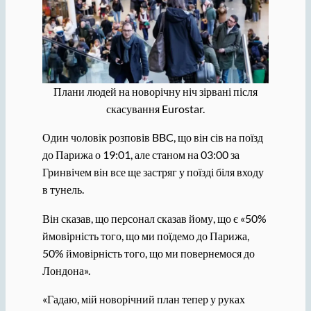
Плани людей на новорічну ніч зірвані після
скасування Eurostar.
Один чоловік розповів BBC, що він сів на поїзд
до Парижа о 19:01, але станом на 03:00 за
Гринвічем він все ще застряг у поїзді біля входу
в тунель.
Він сказав, що персонал сказав йому, що є «50%
ймовірність того, що ми поїдемо до Парижа,
50% ймовірність того, що ми повернемося до
Лондона».
«Гадаю, мій новорічний план тепер у руках