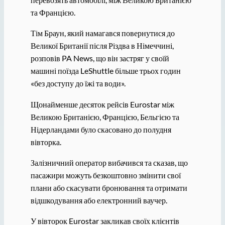
та Францією.
Тім Браун, який намагався повернутися до
Великої Британії після Різдва в Німеччині,
розповів PA News, що він застряг у своїй
машині поїзда LeShuttle більше трьох годин
«без доступу до їжі та води».
Щонайменше десяток рейсів Eurostar між
Великою Британією, Францією, Бельгією та
Нідерландами було скасовано до полудня
вівторка.
Залізничний оператор вибачився та сказав, що
пасажири можуть безкоштовно змінити свої
плани або скасувати бронювання та отримати
відшкодування або електронний ваучер.
У вівторок Eurostar закликав своїх клієнтів