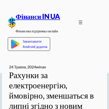
Перейти
до
Фінанси IN UA
вмісту
Фінансова підтримка онлайн
Завантажити
Android додаток
24 Травня, 2024
winax
Рахунки за
електроенергію,
ймовірно, зменшаться в
липні згідно з новим