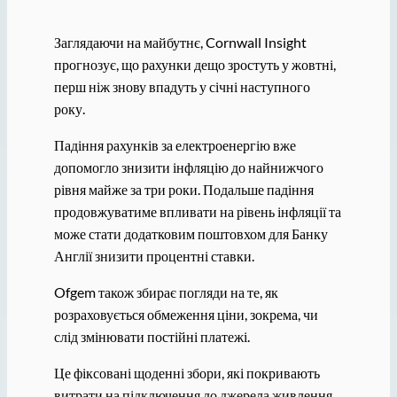
Заглядаючи на майбутнє, Cornwall Insight
прогнозує, що рахунки дещо зростуть у жовтні,
перш ніж знову впадуть у січні наступного
року.
Падіння рахунків за електроенергію вже
допомогло знизити інфляцію до найнижчого
рівня майже за три роки. Подальше падіння
продовжуватиме впливати на рівень інфляції та
може стати додатковим поштовхом для Банку
Англії знизити процентні ставки.
Ofgem також збирає погляди на те, як
розраховується обмеження ціни, зокрема, чи
слід змінювати постійні платежі.
Це фіксовані щоденні збори, які покривають
витрати на підключення до джерела живлення,