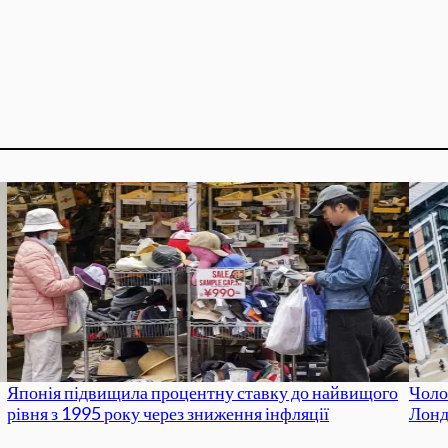
Японія підвищила процентну ставку до найвищого
Чоло
рівня з 1995 року через зниження інфляції
Лонд