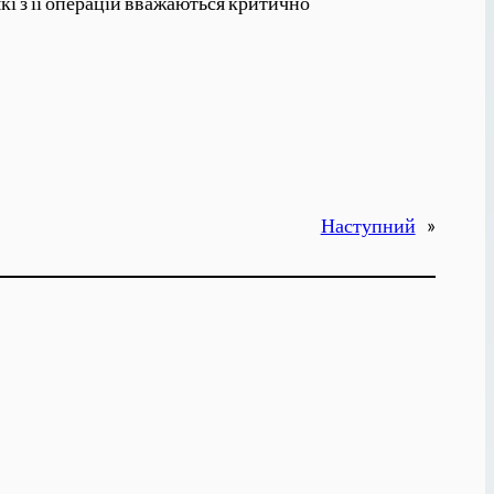
які з її операцій вважаються критично
Наступний
»