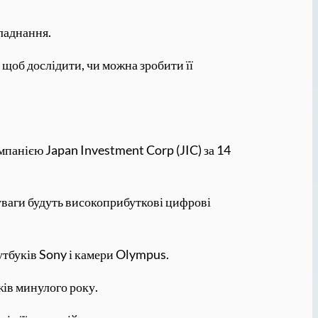
бладнання.
 щоб дослідити, чи можна зробити її
омпанією Japan Investment Corp (JIC) за 14
 уваги будуть високоприбуткові цифрові
утбуків Sony і камери Olympus.
жів минулого року.