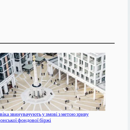
віка звинувачують у змові з метою зриву
онської фондової біржі