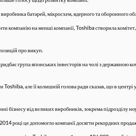
и виробника батарей, мікросхем, ядерного та оборонного о
лити компанію на менші компанії, Toshiba створила комітет,
позицій про викуп.
 придбає група японських інвесторів на чолі з державною к
 Toshiba, але її колишній голова ради сказав, що в центрі
нні бізнесу від великих виробників, зокрема підрозділу но
 2014 році це допомогло компанії досягти рекордних прода