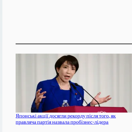
Японські акції досягли рекорду після того, як
правляча партія назвала пробізнес-лідера