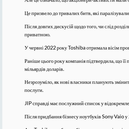
Це призвело до тривалих битв, які паралізувал
Після довгих дискусій щодо того, чи слід розді
приватною.
У червні 2022 року Toshiba отримала вісім про
Раніше цього року компанія підтвердила, що її
мільярдів доларів.
Незрозуміло, як нові власники планують змінити
послуги.
JIP справді має послужний список у відокремле
Після придбання бізнесу ноутбуків Sony Vaio у