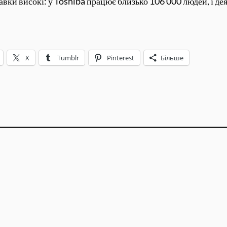
авки високі: у Toshiba працює близько 106 000 людей, і де
X
Tumblr
Pinterest
Більше