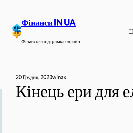
Перейти
до
Фінанси IN UA
вмісту
Н
Фінансова підтримка онлайн
20 Грудня, 2023
winax
Кінець ери для е