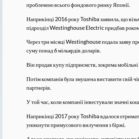
проблемою всього фондового ринку Японії.
Наприкінці 2016 року Toshiba заявила, що візьм
підрозділ Westinghouse Electric придбав роком
Через три місяці Westinghouse подала заяву про
суму понад 6 мільярдів доларів.
Він продав купу підприємств, зокрема мобільні
Потім компанія була змушена виставити свій чіп
партнерів.
У той час, коли компанії інвестували значні ко
Наприкінці 2017 року Toshiba вдалося отримати
уникнути примусового вилучення з біржі.
Але це означало, що акціонери-активісти мали 