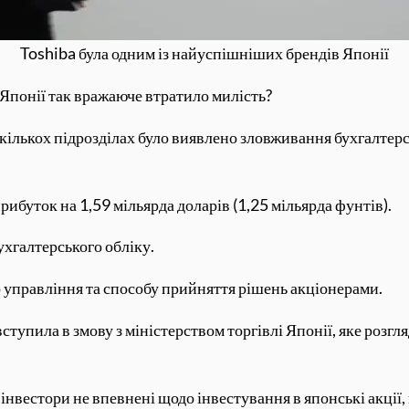
Toshiba була одним із найуспішніших брендів Японії
Японії так вражаюче втратило милість?
 кількох підрозділах було виявлено зловживання бухгалтерс
ибуток на 1,59 мільярда доларів (1,25 мільярда фунтів).
ухгалтерського обліку.
управління та способу прийняття рішень акціонерами.
тупила в змову з міністерством торгівлі Японії, яке розгл
і інвестори не впевнені щодо інвестування в японські акції