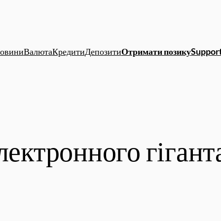
овини
Валюта
Кредити
Депозити
Отримати позику
Support
лектронного гігант