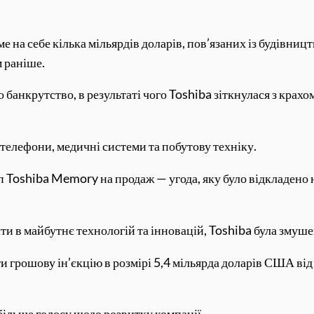
е на себе кілька мільярдів доларів, пов’язаних із будівни
 раніше.
 банкрутство, в результаті чого Toshiba зіткнулася з крахо
 телефони, медичні системи та побутову техніку.
 Toshiba Memory на продаж — угода, яку було відкладено на 
шти в майбутнє технологій та інновацій, Toshiba була змуш
 грошову ін’єкцію в розмірі 5,4 мільярда доларів США від
більше голосу щодо розвитку компанії.