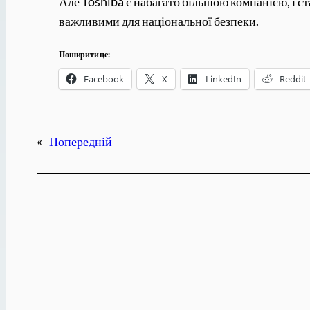
Але Toshiba є набагато більшою компанією, і ст
важливими для національної безпеки.
Поширити це:
Facebook
X
LinkedIn
Reddit
«
Попередній