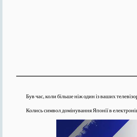
Був час, коли більше ніж один із ваших телеві
Колись символ домінування Японії в електроніці