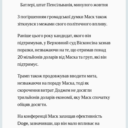
Батлері, штат Пенсільванія, минулого жовтня
З погіршенням громадської думки Маск також
зіткнувся з межами свого політичного впливу.
Раніше цього року кандидат, якого він
підтримував, у Верховний суд Вісконсіна зазнав
поразки, незважаючи на те, що отримав понад
20 мільйонів доларів від Маска та груп, які він
підтримує.
Трамп також продовжував вводити мита,
незважаючи на пораду Маска, тоді як
скорочення витрат Доджем не досягли
трильйонів доларів економії, яку Маск спочатку
обіцяв досягти.
На конференції Маск захищав ефективність
Doge, зазначивши, що він мало впливає на