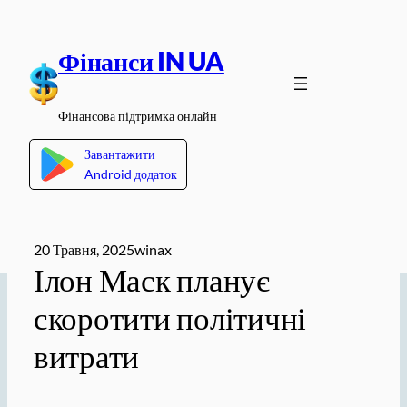
Перейти
до
Фінанси IN UA
вмісту
Фінансова підтримка онлайн
Завантажити
Android додаток
20 Травня, 2025
winax
Ілон Маск планує
скоротити політичні
витрати