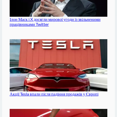
Ілон Маск і X досягли мирової угоди із звільненими
працівниками Twitter
Акції Tesla впали після падіння продажів у Європі