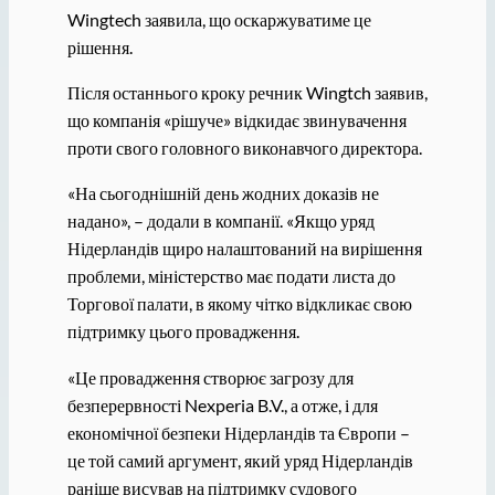
Wingtech заявила, що оскаржуватиме це
рішення.
Після останнього кроку речник Wingtch заявив,
що компанія «рішуче» відкидає звинувачення
проти свого головного виконавчого директора.
«На сьогоднішній день жодних доказів не
надано», – додали в компанії. «Якщо уряд
Нідерландів щиро налаштований на вирішення
проблеми, міністерство має подати листа до
Торгової палати, в якому чітко відкликає свою
підтримку цього провадження.
«Це провадження створює загрозу для
безперервності Nexperia B.V., а отже, і для
економічної безпеки Нідерландів та Європи –
це той самий аргумент, який уряд Нідерландів
раніше висував на підтримку судового