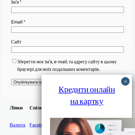
Ім’я
*
Email
*
Сайт
Зберегти моє ім’я, e-mail, та адресу сайту в цьому
браузері для моїх подальших коментарів.
Кредити онлайн
на картку
Завантажити
Лінки
Спілки
Android додаток
Валюта
Facebook