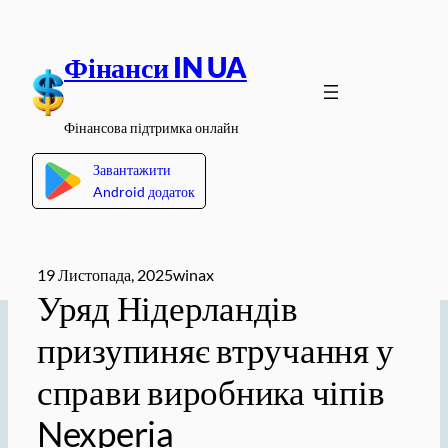
Перейти
до
Фінанси IN UA
вмісту
Фінансова підтримка онлайн
Завантажити
Android додаток
19 Листопада, 2025
winax
Уряд Нідерландів
призупиняє втручання у
справи виробника чіпів
Nexperia