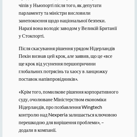
чіпів у Ньюпорті після того, як депутати
парламенту та міністри висловили
занепокоєння щодо національної безпеки.
Наразі вона володіє заводом у Великій Британії
у Стокпорті.
Після скасування рішення урядом Нідерландів
Пекін визнав цей крок, але заявив, що це «все
ще крок від усунення першопричини
глобальних потрясінь та хаосу в ланцюжку
поставок напівпровідників».
«Крім того, помилкове рішення корпоративного
суду, очолюване Міністерством економіки
Нідерландів, про позбавлення Wingtech
контролю над Nexperia залишається ключовою
перешкодою для вирішення проблеми», –
додали в компанії.