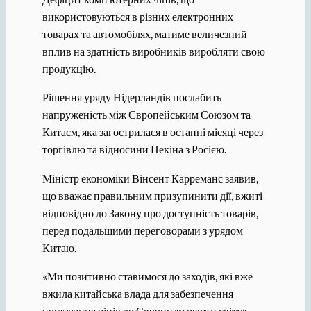
використовуються в різних електронних
товарах та автомобілях, матиме величезний
вплив на здатність виробників виробляти свою
продукцію.
Рішення уряду Нідерландів послабить
напруженість між Європейським Союзом та
Китаєм, яка загострилася в останні місяці через
торгівлю та відносини Пекіна з Росією.
Міністр економіки Вінсент Карреманс заявив,
що вважає правильним призупинити дії, вжиті
відповідно до Закону про доступність товарів,
перед подальшими переговорами з урядом
Китаю.
«Ми позитивно ставимося до заходів, які вже
вжила китайська влада для забезпечення
постачання чіпів до Європи та решти світу», –