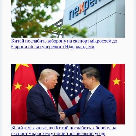
Китай послабить заборону на експорт мікросхем до
Європи після суперечки з Нідерландами
Білий дім заявляє, що Китай послабить заборону на
експорт мікросхем у новій торговельній угоді