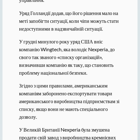
Уряд Голландії додав, що його рішення мало на
меті запобігти ситуації, коли чіпи можуть стати
недоступними в надзвичайній ситуації.
У грудні минулого року уряд США вніс
компанію Wingtech, яка володіє Nexperia, до
свого так званого «списку організацій»,
визначивши компанію як таку, що становить
проблему національної безпеки.
Згідно з цими правилами, американським
компаніям заборонено експортувати товари
американського виробництва підприємствам зі
списку, якщо вони не мають спеціального
дозволу.
У Великій Британії Nexperia була змушена
продати свій завод з виробництва кремнієвих