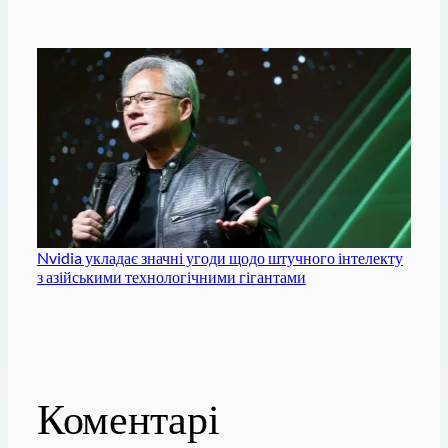
Nvidia укладає значні угоди щодо штучного інтелекту
з азійськими технологічними гігантами
Коментарі