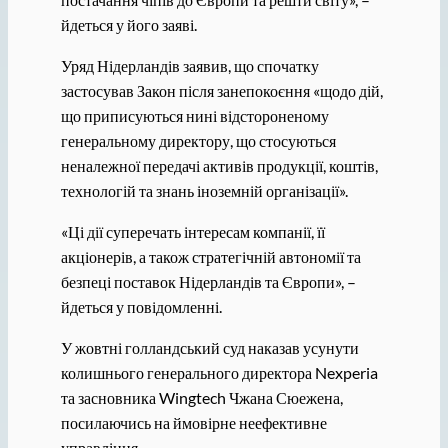
йдеться у його заяві.
Уряд Нідерландів заявив, що спочатку
застосував Закон після занепокоєння «щодо дій,
що приписуються нині відстороненому
генеральному директору, що стосуються
неналежної передачі активів продукції, коштів,
технологій та знань іноземній організації».
«Ці дії суперечать інтересам компанії, її
акціонерів, а також стратегічній автономії та
безпеці поставок Нідерландів та Європи», –
йдеться у повідомленні.
У жовтні голландський суд наказав усунути
колишнього генерального директора Nexperia
та засновника Wingtech Чжана Сюежена,
посилаючись на ймовірне неефективне
управління.