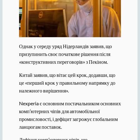
Однак у середу уряд Нідерландів заявив, що
призупинить своє початкове рішення після
«конструктивних переговорів» з Пекіном.
Китай заявив, що вітає цей крок, додавши, що
це «перший крок у правильному напрямку до
належного вирішення».
Nexperia є основним постачальником основних
комп’ютерних чіпів для автомобільної
промисловості, і дефіцит загрожує глобальним
ланцюгам поставок.
Дефіцит комп’ютерних чіпів, що