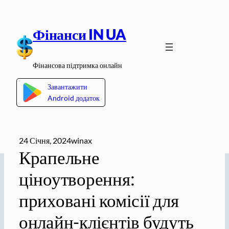
Перейти
до
Фінанси IN UA
вмісту
Фінансова підтримка онлайн
Завантажити
Android додаток
24 Січня, 2024
winax
Крапельне
ціноутворення:
приховані комісії для
онлайн-клієнтів будуть