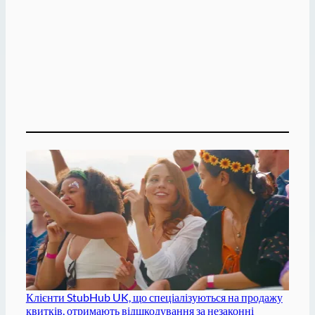
Клієнти StubHub UK, що спеціалізуються на продажу
квитків, отримають відшкодування за незаконні