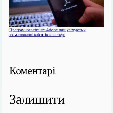
Програмного гіганта Adobe звинувачують у
«заманюванні клієнтів в пастку»
Коментарі
Залишити