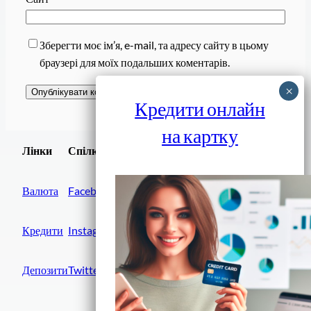
Зберегти моє ім’я, e-mail, та адресу сайту в цьому
браузері для моїх подальших коментарів.
Кредити онлайн
на картку
Завантажити
Лінки
Спілки
Android додаток
Валюта
Facebook
Кредити
Instagram
Депозити
Twitter
Фінанси IN UA