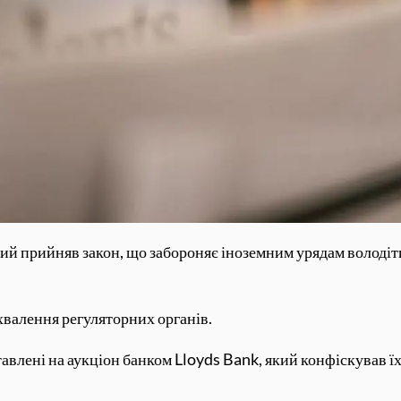
який прийняв закон, що забороняє іноземним урядам волод
валення регуляторних органів.
ставлені на аукціон банком Lloyds Bank, який конфіскував 