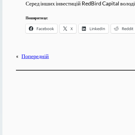
Серед інших інвестицій RedBird Capital волод
Поширити це:
Facebook
X
LinkedIn
Reddit
«
Попередній