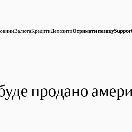
овини
Валюта
Кредити
Депозити
Отримати позику
Support
 буде продано амери