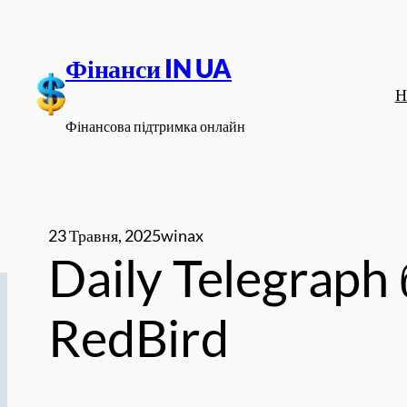
Перейти
до
Фінанси IN UA
вмісту
Н
Фінансова підтримка онлайн
23 Травня, 2025
winax
Daily Telegraph
RedBird