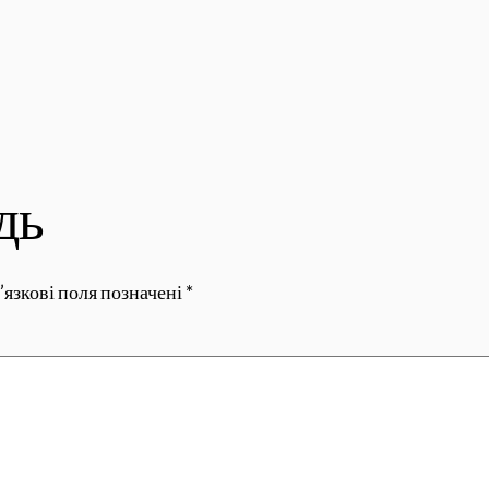
дь
’язкові поля позначені
*