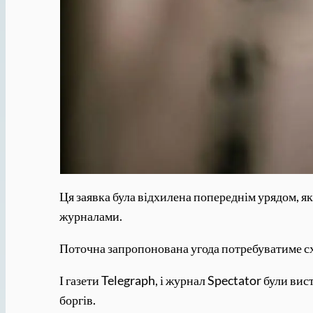
Ця заявка була відхилена попереднім урядом, 
журналами.
Поточна запропонована угода потребуватиме сх
І газети Telegraph, і журнал Spectator були ви
боргів.