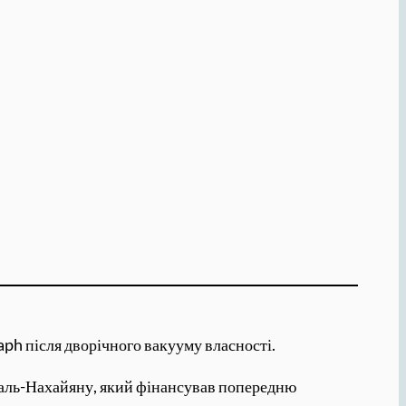
ph після дворічного вакууму власності.
 аль-Нахайяну, який фінансував попередню