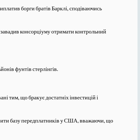
иплатив борги братів Барклі, сподіваючись
а завадив консорціуму отримати контрольний
онів фунтів стерлінгів.
ні тим, що бракує достатніх інвестицій і
рити базу передплатників у США, вважаючи, що