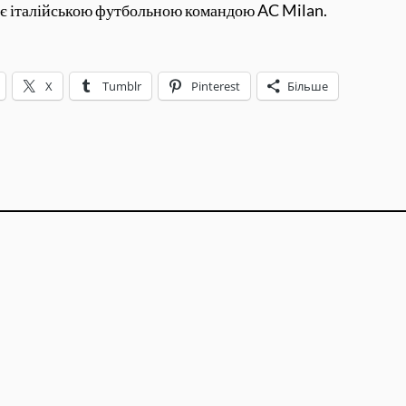
іє італійською футбольною командою AC Milan.
X
Tumblr
Pinterest
Більше