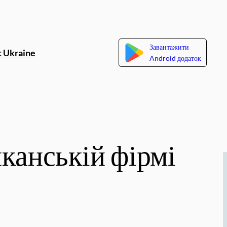
Завантажити
 Ukraine
Android додаток
канській фірмі