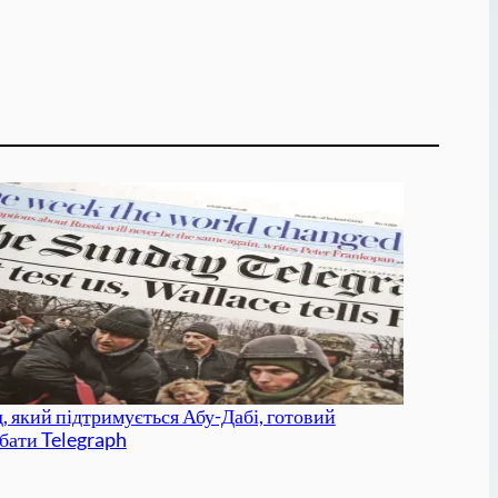
, який підтримується Абу-Дабі, готовий
бати Telegraph