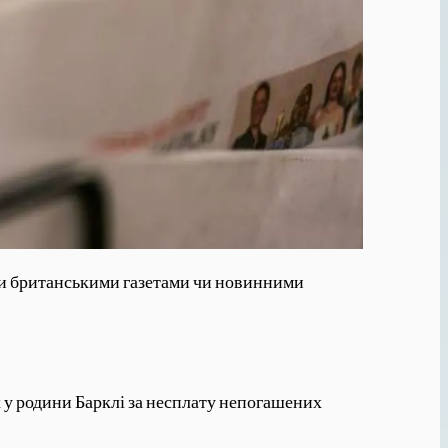
іти британськими газетами чи новинними
їх у родини Барклі за несплату непогашених