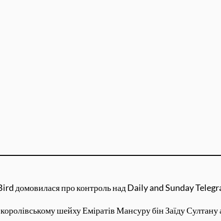
ird домовилася про контроль над Daily and Sunday Telegra
 королівському шейху Еміратів Мансуру бін Заїду Султану