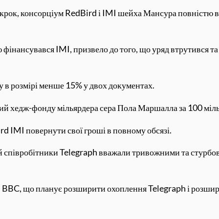
крок, консорціум RedBird і IMI шейха Мансура повністю в
 фінансувався IMI, призвело до того, що уряд втрутився т
у в розмірі менше 15% у двох документах.
ий хедж-фонду мільярдера сера Пола Маршалла за 100 мільй
d IMI повернути свої гроші в повному обсязі.
 співробітники Telegraph вважали тривожними та стурбова
 BBC, що планує розширити охоплення Telegraph і розши