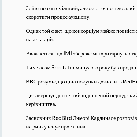
Здійснюючи сміливий, але остаточно невдалий 
скоротити процес аукціону.
Однак той факт, що консорціум майже повністю
пакет акцій.
Вважається, що IMI збереже міноритарну частк
Тим часом Spectator минулого року був продан
BBC розуміє, що ціна покупки дозволить RedBir
Це завершує дворічний підвішений період, який
керівництва.
Засновник RedBird Джеррі Кардинале розповів
на ринку існує прогалина.