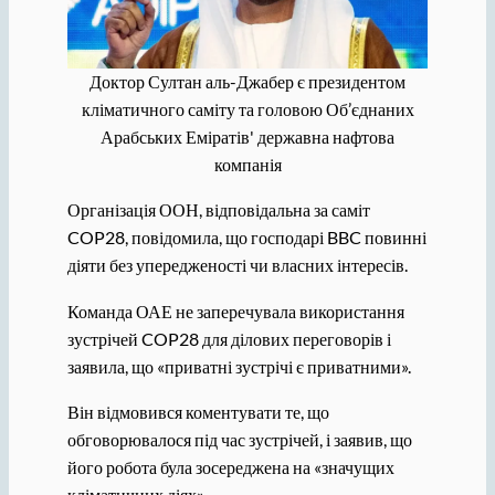
Доктор Султан аль-Джабер є президентом
кліматичного саміту та головою Об’єднаних
Арабських Еміратів' державна нафтова
компанія
Організація ООН, відповідальна за саміт
COP28, повідомила, що господарі BBC повинні
діяти без упередженості чи власних інтересів.
Команда ОАЕ не заперечувала використання
зустрічей COP28 для ділових переговорів і
заявила, що «приватні зустрічі є приватними».
Він відмовився коментувати те, що
обговорювалося під час зустрічей, і заявив, що
його робота була зосереджена на «значущих
кліматичних діях».