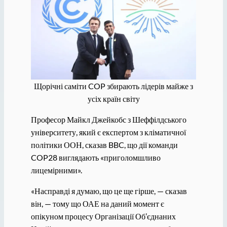
Щорічні саміти COP збирають лідерів майже з
усіх країн світу
Професор Майкл Джейкобс з Шеффілдського
університету, який є експертом з кліматичної
політики ООН, сказав BBC, що дії команди
COP28 виглядають «приголомшливо
лицемірними».
«Насправді я думаю, що це ще гірше, — сказав
він, — тому що ОАЕ на даний момент є
опікуном процесу Організації Об’єднаних