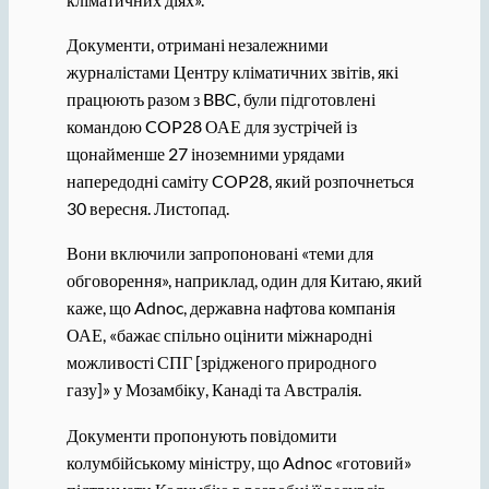
Документи, отримані незалежними
журналістами Центру кліматичних звітів, які
працюють разом з BBC, були підготовлені
командою COP28 ОАЕ для зустрічей із
щонайменше 27 іноземними урядами
напередодні саміту COP28, який розпочнеться
30 вересня. Листопад.
Вони включили запропоновані «теми для
обговорення», наприклад, один для Китаю, який
каже, що Adnoc, державна нафтова компанія
ОАЕ, «бажає спільно оцінити міжнародні
можливості СПГ [зрідженого природного
газу]» у Мозамбіку, Канаді та Австралія.
Документи пропонують повідомити
колумбійському міністру, що Adnoc «готовий»