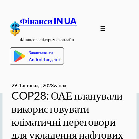
Перейти
до
Фінанси IN UA
вмісту
Фінансова підтримка онлайн
Завантажити
Android додаток
29 Листопада, 2023
winax
COP28: ОАЕ планували
використовувати
кліматичні переговори
для укладення нафтових