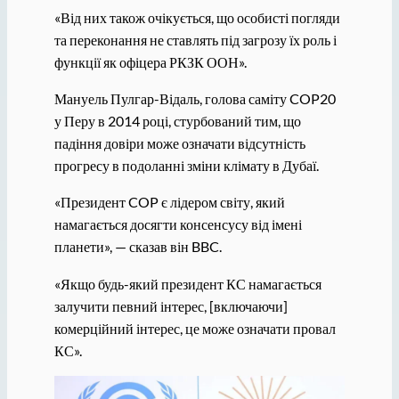
«Від них також очікується, що особисті погляди
та переконання не ставлять під загрозу їх роль і
функції як офіцера РКЗК ООН».
Мануель Пулгар-Відаль, голова саміту COP20
у Перу в 2014 році, стурбований тим, що
падіння довіри може означати відсутність
прогресу в подоланні зміни клімату в Дубаї.
«Президент COP є лідером світу, який
намагається досягти консенсусу від імені
планети», — сказав він BBC.
«Якщо будь-який президент КС намагається
залучити певний інтерес, [включаючи]
комерційний інтерес, це може означати провал
КС».