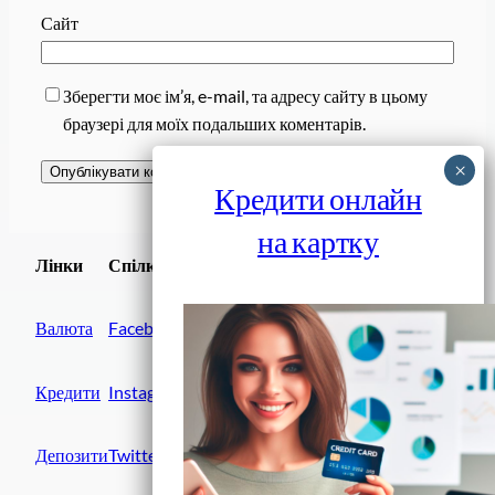
Сайт
Зберегти моє ім’я, e-mail, та адресу сайту в цьому
браузері для моїх подальших коментарів.
Кредити онлайн
на картку
Завантажити
Лінки
Спілки
Android додаток
Валюта
Facebook
Кредити
Instagram
Депозити
Twitter