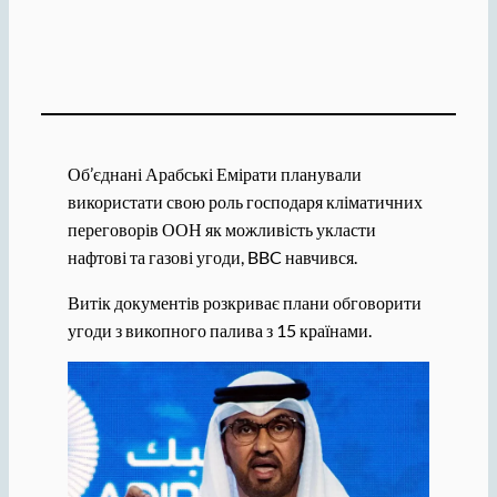
Об’єднані Арабські Емірати планували
використати свою роль господаря кліматичних
переговорів ООН як можливість укласти
нафтові та газові угоди, BBC навчився.
Витік документів розкриває плани обговорити
угоди з викопного палива з 15 країнами.