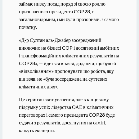
займає низку посад поряд зі своєю роллю
призначеного президента COP28, є
загальновідомим, і ми були прозорими. з самого
початку.
«Д-р Султан аль-Джабер зосереджений
виключно на бізнесі COP і досягненні амбітних
і трансформаційних кліматичних результатів на
COP28», — йдеться в заяві, додаючи, що було б
«відволіканням» пропонувати що робота, яку
він взяв, не «була зосереджена на суттєвих
кліматичних діях».
Це серйозні звинувачення, але в кінцевому
підсумку успіх лідерства ОАЕ в кліматичних
переговорах і самого президента COP28 буде
судячи з результатів, досягнутих на саміті,
кажуть експерти.