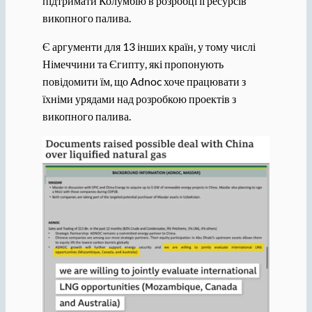
підтримати Колумбію в розробці її ресурсів
викопного палива.
Є аргументи для 13 інших країн, у тому числі
Німеччини та Єгипту, які пропонують
повідомити їм, що Adnoc хоче працювати з
їхніми урядами над розробкою проектів з
викопного палива.