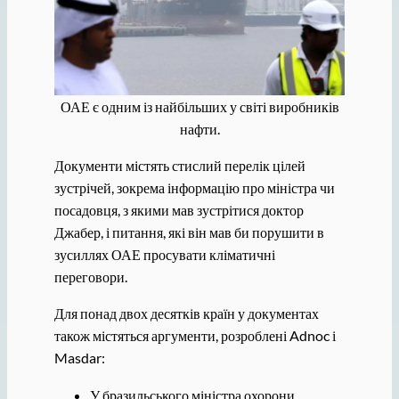
ОАЕ є одним із найбільших у світі виробників
нафти.
Документи містять стислий перелік цілей
зустрічей, зокрема інформацію про міністра чи
посадовця, з якими мав зустрітися доктор
Джабер, і питання, які він мав би порушити в
зусиллях ОАЕ просувати кліматичні
переговори.
Для понад двох десятків країн у документах
також містяться аргументи, розроблені Adnoc і
Masdar:
У бразильського міністра охорони