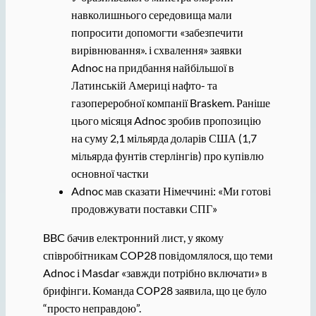
навколишнього середовища мали
попросити допомогти «забезпечити
вирівнювання». і схвалення» заявки
Adnoc на придбання найбільшої в
Латинській Америці нафто- та
газопереробної компанії Braskem. Раніше
цього місяця Adnoc зробив пропозицію
на суму 2,1 мільярда доларів США (1,7
мільярда фунтів стерлінгів) про купівлю
основної частки
Adnoc мав сказати Німеччині: «Ми готові
продовжувати поставки СПГ»
BBC бачив електронний лист, у якому
співробітникам COP28 повідомлялося, що теми
Adnoc і Masdar «завжди потрібно включати» в
брифінги. Команда COP28 заявила, що це було
“просто неправдою”.