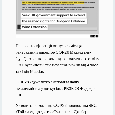
На прес-конференції минулого місяця
генеральний директор COP28 Маджід аль-
Суваїді заявив, що команда кліматичного саміту
ОАЕ була «повністю незалежною» як від Adnoc,
так і від Masdar.
COP28 «дуже чітко висловила нашу
незалежність» у дискусіях з РКЗК ООН, додав
він.
У своїй заяві команда COP28 повідомила BBC:
«Той факт, що доктор Султан аль-Джабер