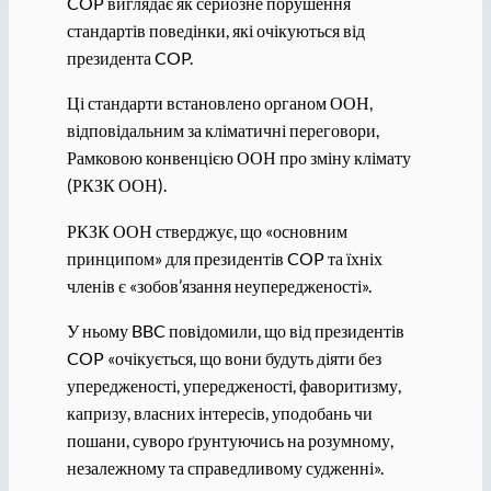
COP виглядає як серйозне порушення
стандартів поведінки, які очікуються від
президента COP.
Ці стандарти встановлено органом ООН,
відповідальним за кліматичні переговори,
Рамковою конвенцією ООН про зміну клімату
(РКЗК ООН).
РКЗК ООН стверджує, що «основним
принципом» для президентів COP та їхніх
членів є «зобов’язання неупередженості».
У ньому BBC повідомили, що від президентів
COP «очікується, що вони будуть діяти без
упередженості, упередженості, фаворитизму,
капризу, власних інтересів, уподобань чи
пошани, суворо ґрунтуючись на розумному,
незалежному та справедливому судженні».