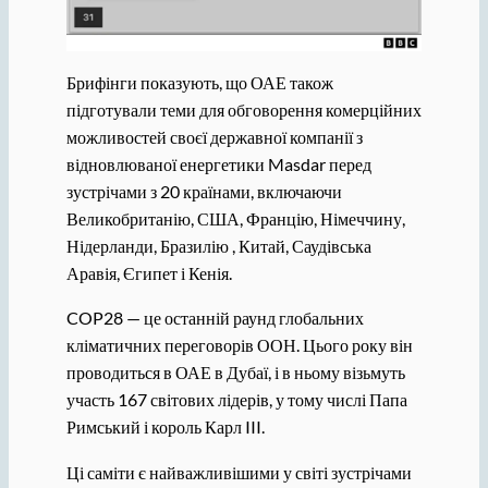
Брифінги показують, що ОАЕ також
підготували теми для обговорення комерційних
можливостей своєї державної компанії з
відновлюваної енергетики Masdar перед
зустрічами з 20 країнами, включаючи
Великобританію, США, Францію, Німеччину,
Нідерланди, Бразилію , Китай, Саудівська
Аравія, Єгипет і Кенія.
COP28 — це останній раунд глобальних
кліматичних переговорів ООН. Цього року він
проводиться в ОАЕ в Дубаї, і в ньому візьмуть
участь 167 світових лідерів, у тому числі Папа
Римський і король Карл III.
Ці саміти є найважливішими у світі зустрічами