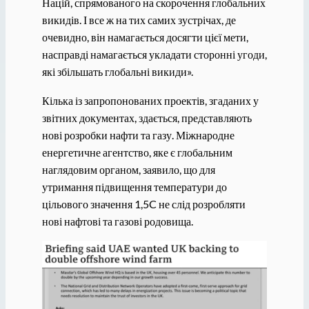
Націй, спрямованого на скорочення глобальних
викидів. І все ж на тих самих зустрічах, де
очевидно, він намагається досягти цієї мети,
насправді намагається укладати сторонні угоди,
які збільшать глобальні викиди».
Кілька із запропонованих проектів, згаданих у
звітних документах, здається, представляють
нові розробки нафти та газу. Міжнародне
енергетичне агентство, яке є глобальним
наглядовим органом, заявило, що для
утримання підвищення температури до
цільового значення 1,5C не слід розробляти
нові нафтові та газові родовища.