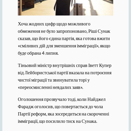
Хоча жодних цифр щодо можливого
обмеження не було запропоновано, Ріші Сунак
сказав, що його єдина партія, яка готова вжити
«сміливих дій для зменшення імміграції», якщо
буде обрана 4 липня.
Тіньовий міністр внутрішніх справ Іветт Купер
від Лейбористської партії вказала на потроєння
чистої міграції та звинуватила торі у
«переосмисленні невдалих заяв».
Оголошення прозвучало тоді, коли Найджел
Фарадж оголосив, що повертається до чола
Партії реформ, яка зосередиться на скороченні
імміграції, що посилило тиск на Сунака.