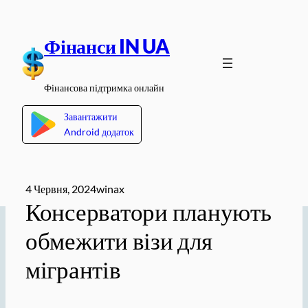
Перейти
до
Фінанси IN UA
вмісту
Фінансова підтримка онлайн
Завантажити
Android додаток
4 Червня, 2024
winax
Консерватори планують
обмежити візи для
мігрантів