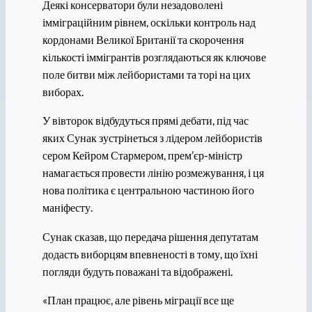
Деякі консерватори були незадоволені
імміграційним рівнем, оскільки контроль над
кордонами Великої Британії та скорочення
кількості іммігрантів розглядаються як ключове
поле битви між лейбористами та торі на цих
виборах.
У вівторок відбудуться прямі дебати, під час
яких Сунак зустрінеться з лідером лейбористів
сером Кейром Стармером, прем’єр-міністр
намагається провести лінію розмежування, і ця
нова політика є центральною частиною його
маніфесту.
Сунак сказав, що передача рішення депутатам
додасть виборцям впевненості в тому, що їхні
погляди будуть поважані та відображені.
«План працює, але рівень міграції все ще