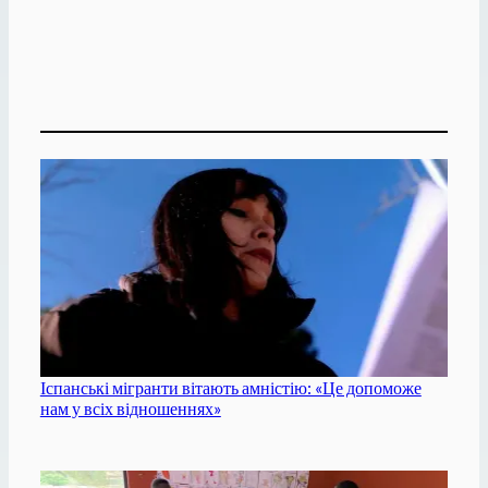
Іспанські мігранти вітають амністію: «Це допоможе
нам у всіх відношеннях»