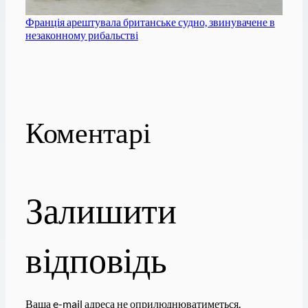
Франція арештувала британське судно, звинувачене в
незаконному рибальстві
Коментарі
Залишити
відповідь
Ваша e-mail адреса не оприлюднюватиметься.