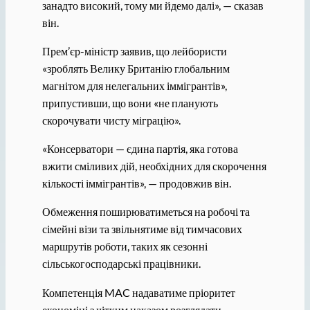
занадто високий, тому ми йдемо далі», — сказав
він.
Прем’єр-міністр заявив, що лейбористи
«зроблять Велику Британію глобальним
магнітом для нелегальних іммігрантів»,
припустивши, що вони «не планують
скорочувати чисту міграцію».
«Консерватори — єдина партія, яка готова
вжити сміливих дій, необхідних для скорочення
кількості іммігрантів», — продовжив він.
Обмеження поширюватиметься на робочі та
сімейні візи та звільнятиме від тимчасових
маршрутів роботи, таких як сезонні
сільськогосподарські працівники.
Компетенція MAC надаватиме пріоритет
економіці з чітким наказом розглядати