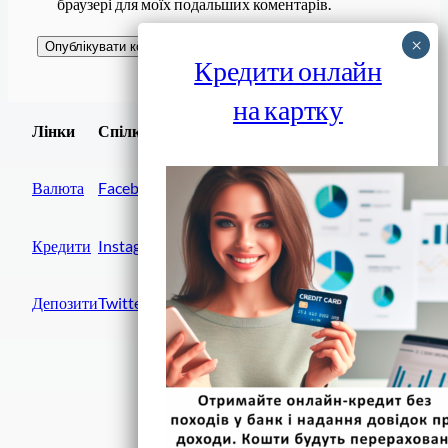
браузері для моїх подальших коментарів.
Кредити онлайн
на картку
Завантажити
Лінки
Спілки
Android додаток
Валюта
Facebook
Кредити
Instagram
Депозити
Twitter
Фінанси IN UA
вулиця Хрещатик, 14
Київ, 01001