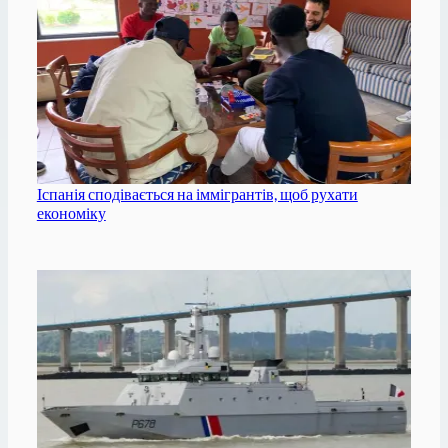
Іспанія сподівається на іммігрантів, щоб рухати
економіку