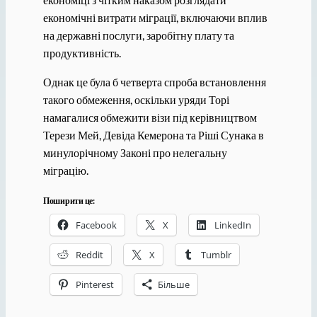
економічні витрати міграції, включаючи вплив
на державні послуги, заробітну плату та
продуктивність.
Однак це була б четверта спроба встановлення
такого обмеження, оскільки уряди Торі
намагалися обмежити візи під керівництвом
Терези Мей, Девіда Кемерона та Ріші Сунака в
минулорічному Законі про нелегальну
міграцію.
Поширити це:
Facebook
X
LinkedIn
Reddit
X
Tumblr
Pinterest
Більше