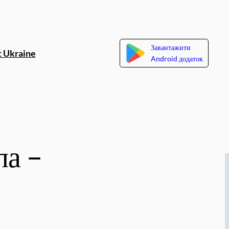
Завантажити
 Ukraine
Android додаток
па –