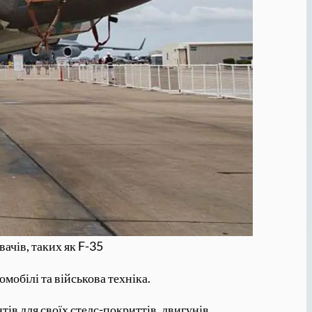
ачів, таких як F-35
омобілі та військова техніка.
ів для своїх стелс-покриттів, двигунів,