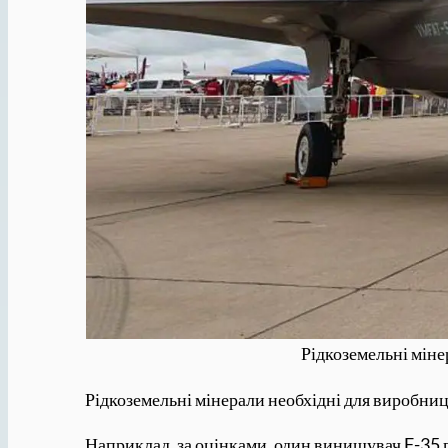
Рідкоземельні міне
Рідкоземельні мінерали необхідні для виробницт
Наприклад, за оцінками, один винищувач F-35 п