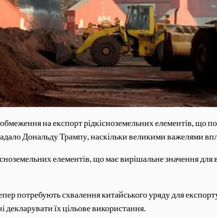
 обмеження на експорт рідкісноземельних елементів, що п
гадало Дональду Трампу, наскільки великими важелями впли
сноземельних елементів, що має вирішальне значення для в
тепер потребують схвалення китайського уряду для експорту
ні декларувати їх цільове використання.