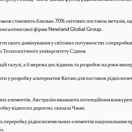
акож становить близько 70% світових поставок металів, щ
 консалтингової фірми Newland Global Group.
ти свого домінування у світових потужностях з переробки
 Технологічного університету Сіднея.
ій галузі, а її мережа досліджень та розробок на роки випе
ти у розробку альтернатив Китаю для поставок рідкіснозем
них елементів, Австралію вважають потенційним конкурен
робку відносно дорогою, сказала Чжан.
ь переробку рідкісноземельних елементів національним про
».