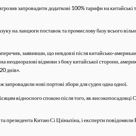
грозив запровадити додаткові 100% тарифи на китайські т
зуку на ланцюги поставок та промислову базу всього вільно
заперечив, заявивши, що невдовзі після китайсько-америка
 на неодноразові відмови з боку китайської сторони, амери
20 днів».
ж запровадили нові портові збори для суден одна одної.
місяцям відносного спокою після того, як високопосадовці
а та президента Китаю Сі Цзіньпіна, і експерти повідоми