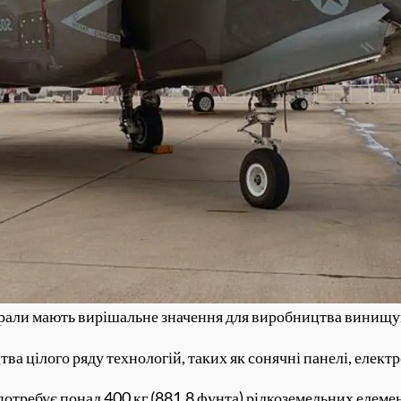
рали мають вирішальне значення для виробництва винищув
ва цілого ряду технологій, таких як сонячні панелі, електр
отребує понад 400 кг (881,8 фунта) рідкоземельних елемент