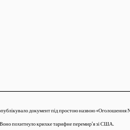
опублікувало документ під простою назвою «Оголошення №
 Воно похитнуло крихке тарифне перемир’я зі США.