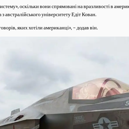
стему», оскільки вони спрямовані на вразливості в амери
з австралійського університету Едіт Кован.
ворів, яких хотіли американці», – додав він.