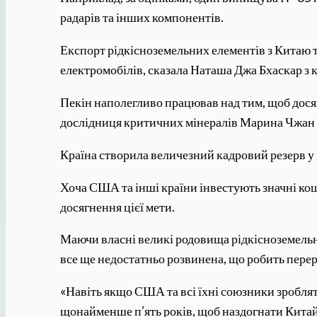
радарів та інших компонентів.
Експорт рідкісноземельних елементів з Китаю т
електромобілів, сказала Наташа Джа Бхаскар з
Пекін наполегливо працював над тим, щоб досяг
дослідниця критичних мінералів Марина Чжан з
Країна створила величезний кадровий резерв у ц
Хоча США та інші країни інвестують значні кош
досягнення цієї мети.
Маючи власні великі родовища рідкісноземель
все ще недостатньо розвинена, що робить пере
«Навіть якщо США та всі їхні союзники зроблят
щонайменше п’ять років, щоб наздогнати Китай