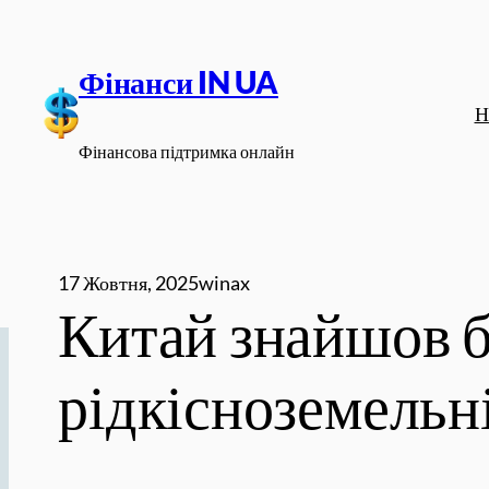
Перейти
до
Фінанси IN UA
вмісту
Н
Фінансова підтримка онлайн
17 Жовтня, 2025
winax
Китай знайшов б
рідкісноземельн