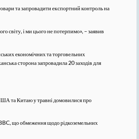
овари та запровадити експортний контроль на
го світу, і ми цього не потерпимо», – заявив
нських економічних та торговельних
канська сторона запровадила 20 заходів для
 США та Китаю у травні домовилися про
ли BBC, що обмеження щодо рідкоземельних