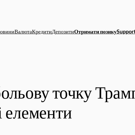
овини
Валюта
Кредити
Депозити
Отримати позику
Support
ольову точку Трам
і елементи