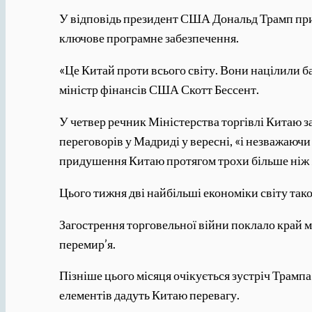
У відповідь президент США Дональд Трамп при
ключове програмне забезпечення.
«Це Китай проти всього світу. Вони націлили ба
міністр фінансів США Скотт Бессент.
У четвер речник Міністерства торгівлі Китаю 
переговорів у Мадриді у вересні, «і незважаючи
придушення Китаю протягом трохи більше ніж 
Цього тижня дві найбільші економіки світу тако
Загострення торговельної війни поклало край 
перемир’я.
Пізніше цього місяця очікується зустріч Трамп
елементів дадуть Китаю перевагу.