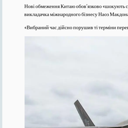
Нові обмеження Китаю обов’язково «шокують си
викладачка міжнародного бізнесу Наоз Макдона 
«Вибраний час дійсно порушив ті терміни перего