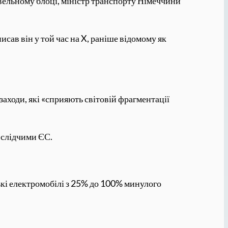
вельному блоці, міністр транспорту Німеччини
сав він у той час на X, раніше відомому як
є заходи, які «сприяють світовій фрагментації
 слідчими ЄС.
ькі електромобілі з 25% до 100% минулого