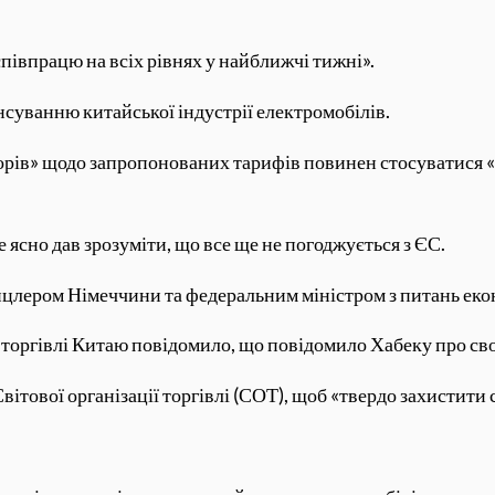
півпрацю на всіх рівнях у найближчі тижні».
суванню китайської індустрії електромобілів.
ворів» щодо запропонованих тарифів повинен стосуватися
 ясно дав зрозуміти, що все ще не погоджується з ЄС.
анцлером Німеччини та федеральним міністром з питань еко
о торгівлі Китаю повідомило, що повідомило Хабеку про св
ітової організації торгівлі (СОТ), щоб «твердо захистити с