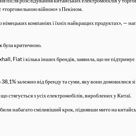
я після розслідування китайських електромобілів у торго
є «торговельною війною» з Пекіном.
 німецьких компаніях і їхніх найкращих продуктах», — напи
ж була критичною.
xhall, Fiat і кілька інших брендів, заявила, що не підтриму
38,1% залежно від бренду та суми, яку вони домовилися зі
 стягується з усіх електромобілів, вироблених у Китаї.
обили набагато сміливіший крок, піднявши мито на китайс