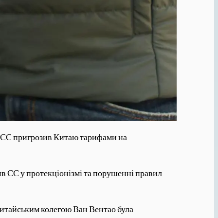
як ЄС пригрозив Китаю тарифами на
ив ЄС у протекціонізмі та порушенні правил
китайським колегою Ван Вентао була