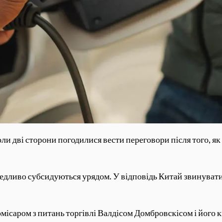
ли дві сторони погодилися вести переговори після того, 
ведливо субсидуються урядом. У відповідь Китай звинуват
місаром з питань торгівлі Валдісом Домбровскісом і його 