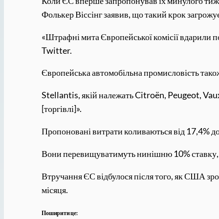
Коли ЄС вперше запропонував їх минулого тижн
Фолькер Віссінг заявив, що такий крок загрожу
«Штрафні мита Європейської комісії вдарили по
Twitter.
Європейська автомобільна промисловість тако
Stellantis, якій належать Citroën, Peugeot, Vau
[торгівлі]».
Пропоновані витрати коливаються від 17,4% до 
Вони перевищуватимуть нинішню 10% ставку, що
Втручання ЄС відбулося після того, як США зр
місяця.
Поширити це: