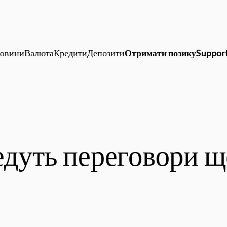
овини
Валюта
Кредити
Депозити
Отримати позику
Support
едуть переговори щ