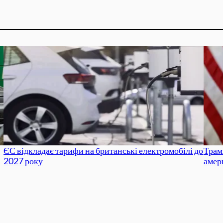
ЄС відкладає тарифи на британські електромобілі до
Трамп
2027 року
амер