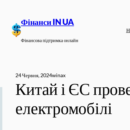
Перейти
до
Фінанси IN UA
вмісту
Н
Фінансова підтримка онлайн
24 Червня, 2024
winax
Китай і ЄС пров
електромобілі