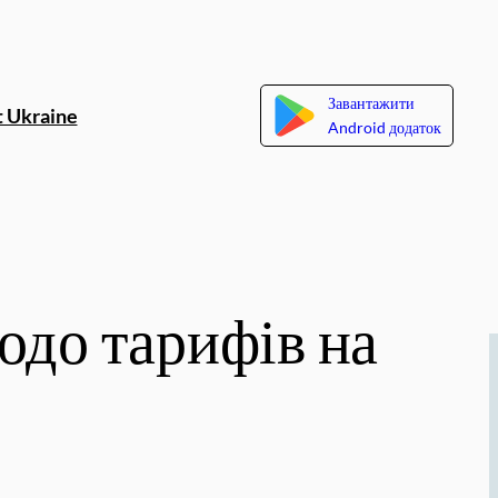
Завантажити
 Ukraine
Android додаток
одо тарифів на