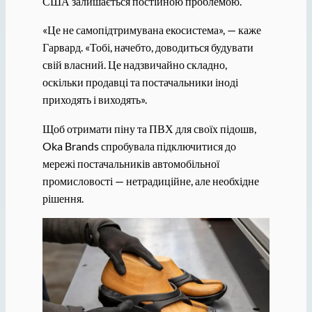
США залишається постійною проблемою.
«Це не самопідтримувана екосистема», — каже
Гарвард. «Тобі, начебто, доводиться будувати
свій власний. Це надзвичайно складно,
оскільки продавці та постачальники іноді
приходять і виходять».
Щоб отримати піну та ПВХ для своїх підошв,
Oka Brands спробувала підключитися до
мережі постачальників автомобільної
промисловості — нетрадиційне, але необхідне
рішення.