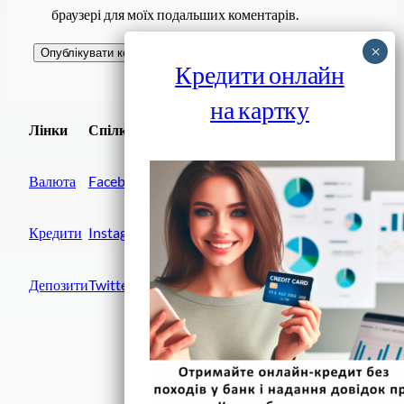
браузері для моїх подальших коментарів.
Кредити онлайн
на картку
Завантажити
Лінки
Спілки
Android додаток
Валюта
Facebook
Кредити
Instagram
Депозити
Twitter
Фінанси IN UA
вулиця Хрещатик, 14
Київ, 01001