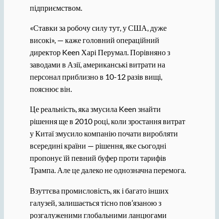
підприємством.
«Ставки за робочу силу тут, у США, дуже
високі», — каже головний операційний
директор Keen Харі Перумал. Порівняно з
заводами в Азії, американські витрати на
персонал приблизно в 10-12 разів вищі,
пояснює він.
Це реальність, яка змусила Keen знайти
рішення ще в 2010 році, коли зростання витрат
у Китаї змусило компанію почати виробляти
всередині країни — рішення, яке сьогодні
пропонує їй певний буфер проти тарифів
Трампа. Але це далеко не однозначна перемога.
Взуттєва промисловість, як і багато інших
галузей, залишається тісно пов’язаною з
розгалуженими глобальними ланцюгами