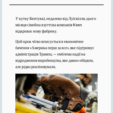
У кутку Кентуккі, недалеко від Луїсвілля, цього
місяця сімейна взуттєва компанія Keen
відкриває нову фабрику.
Цей крок чітко вписується в економічне
бачення «Америка перш за все», яке підтримує
адміністрація Трампа, — емблема надії на
відродження виробництва, яке давно обіцяли,
але рідко реалізовували.