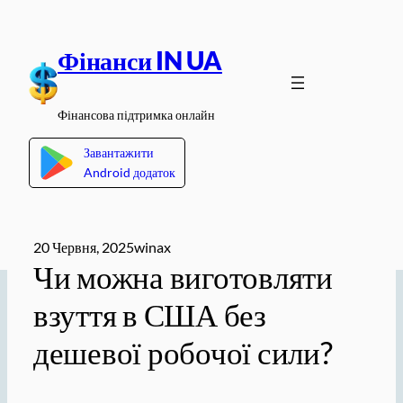
Перейти
до
Фінанси IN UA
вмісту
Фінансова підтримка онлайн
Завантажити
Android додаток
20 Червня, 2025
winax
Чи можна виготовляти
взуття в США без
дешевої робочої сили?