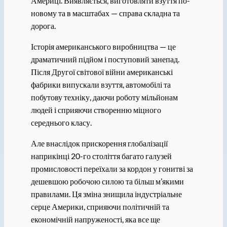
Америці. Виявляється, виготовляти взуття по-
новому та в масштабах — справа складна та
дорога.
Історія американського виробництва — це
драматичний підйом і поступовий занепад.
Після Другої світової війни американські
фабрики випускали взуття, автомобілі та
побутову техніку, даючи роботу мільйонам
людей і сприяючи створенню міцного
середнього класу.
Але внаслідок прискорення глобалізації
наприкінці 20-го століття багато галузей
промисловості переїхали за кордон у гонитві за
дешевшою робочою силою та більш м’якими
правилами. Ця зміна знищила індустріальне
серце Америки, сприяючи політичній та
економічній напруженості, яка все ще