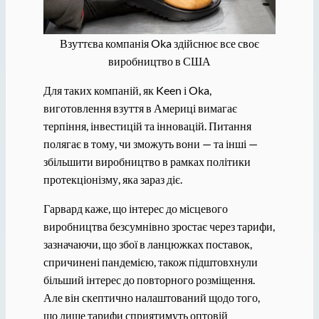
Взуттєва компанія Oka здійснює все своє
виробництво в США
Для таких компаній, як Keen і Oka,
виготовлення взуття в Америці вимагає
терпіння, інвестицій та інновацій. Питання
полягає в тому, чи зможуть вони — та інші —
збільшити виробництво в рамках політики
протекціонізму, яка зараз діє.
Гарвард каже, що інтерес до місцевого
виробництва безсумнівно зростає через тарифи,
зазначаючи, що збої в ланцюжках поставок,
спричинені пандемією, також підштовхнули
більший інтерес до повторного розміщення.
Але він скептично налаштований щодо того,
що лише тарифи сприятимуть оптовій