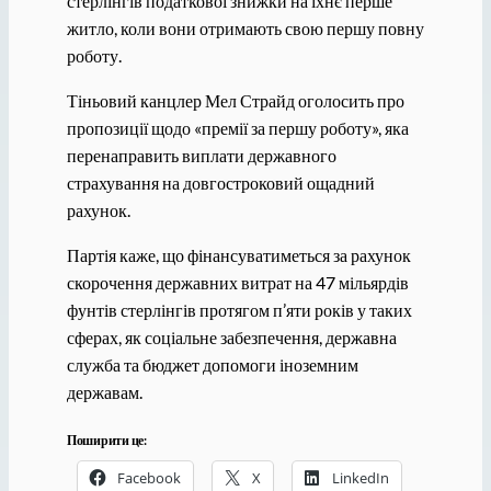
стерлінгів податкової знижки на їхнє перше
житло, коли вони отримають свою першу повну
роботу.
Тіньовий канцлер Мел Страйд оголосить про
пропозиції щодо «премії за першу роботу», яка
перенаправить виплати державного
страхування на довгостроковий ощадний
рахунок.
Партія каже, що фінансуватиметься за рахунок
скорочення державних витрат на 47 мільярдів
фунтів стерлінгів протягом п’яти років у таких
сферах, як соціальне забезпечення, державна
служба та бюджет допомоги іноземним
державам.
Поширити це:
Facebook
X
LinkedIn