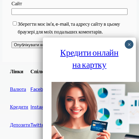
Сайт
Зберегти моє ім’я, e-mail, та адресу сайту в цьому
браузері для моїх подальших коментарів.
Кредити онлайн
на картку
Завантажити
Лінки
Спілки
Android додаток
Валюта
Facebook
Кредити
Instagram
Депозити
Twitter