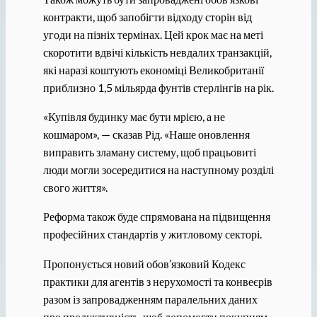
контракти, щоб запобігти відходу сторін від
угоди на пізніх термінах. Цей крок має на меті
скоротити вдвічі кількість невдалих транзакцій,
які наразі коштують економіці Великобританії
приблизно 1,5 мільярда фунтів стерлінгів на рік.
«Купівля будинку має бути мрією, а не
кошмаром», — сказав Рід. «Наше оновлення
виправить зламану систему, щоб працьовиті
люди могли зосередитися на наступному розділі
свого життя».
Реформа також буде спрямована на підвищення
професійних стандартів у житловому секторі.
Пропонується новий обов’язковий Кодекс
практики для агентів з нерухомості та конвеєрів
разом із запровадженням паралельних даних
про продуктивність, щоб допомогти покупцям