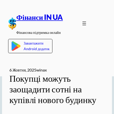
Перейти
до
Фінанси IN UA
вмісту
Фінансова підтримка онлайн
Завантажити
Android додаток
6 Жовтня, 2025
winax
Покупці можуть
заощадити сотні на
купівлі нового будинку