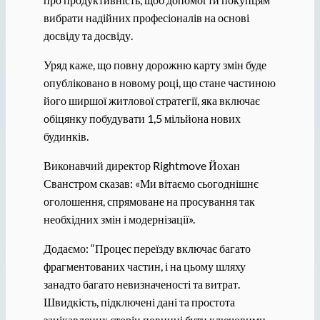
вибрати надійних професіоналів на основі
досвіду та досвіду.
Уряд каже, що повну дорожню карту змін буде
опубліковано в новому році, що стане частиною
його ширшої житлової стратегії, яка включає
обіцянку побудувати 1,5 мільйона нових
будинків.
Виконавчий директор Rightmove Йохан
Сванстром сказав: «Ми вітаємо сьогоднішнє
оголошення, спрямоване на просування так
необхідних змін і модернізації».
Додаємо: “Процес переїзду включає багато
фрагментованих частин, і на цьому шляху
занадто багато невизначеності та витрат.
Швидкість, підключені дані та простота
зацікавлених сторін повинні бути ключовими