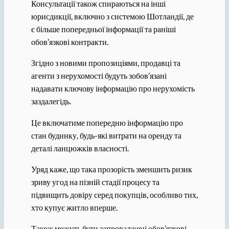
Консультації також спираються на інші
юрисдикції, включно з системою Шотландії, де
є більше попередньої інформації та раніші
обов’язкові контракти.
Згідно з новими пропозиціями, продавці та
агенти з нерухомості будуть зобов’язані
надавати ключову інформацію про нерухомість
заздалегідь.
Це включатиме попередню інформацію про
стан будинку, будь-які витрати на оренду та
деталі ланцюжків власності.
Уряд каже, що така прозорість зменшить ризик
зриву угод на пізній стадії процесу та
підвищить довіру серед покупців, особливо тих,
хто купує житло вперше.
Також можуть бути запроваджені обов’язкові