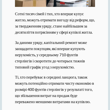
Сотні тисяч сімей і тих, хто вперше купує
житло, можуть отримати вигоду від реформ, що,
за твердженням уряду, стане найбільшим за
десятиліття потрясінням у сфері купівлі житла.
За даними уряду, капітальний ремонт може
заощадити покупцям, які вперше купують
нерухомість, у середньому 710 фунтів
стерлінгів і скоротити до чотирьох тижнів
типовий графік угод з нерухомістю.
Ті, хто перебуває в середині ланцюга, також
можуть потенційно отримати чисту економію в
розмірі 400 фунтів стерлінгів у результаті того,
що збільшення витрат на продаж буде
переважено меншими витратами на купівлю.