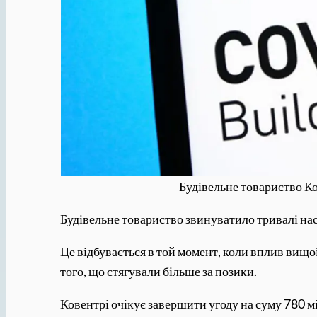
Будівельне товариство Ко
Будівельне товариство звинуватило тривалі на
Це відбувається в той момент, коли вплив вищої
того, що стягували більше за позики.
Ковентрі очікує завершити угоду на суму 780 м