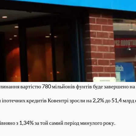
глинання вартістю 780 мільйонів фунтів буде завершено на
іпотечних кредитів Ковентрі зросли на 2,2% до 51,4 млрд 
івняно з 1,34% за той самий період минулого року.