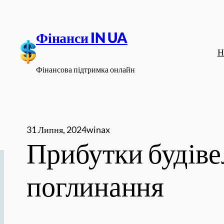
Перейти
до
Фінанси IN UA
вмісту
Н
Фінансова підтримка онлайн
31 Липня, 2024
winax
Прибутки будіве
поглинання