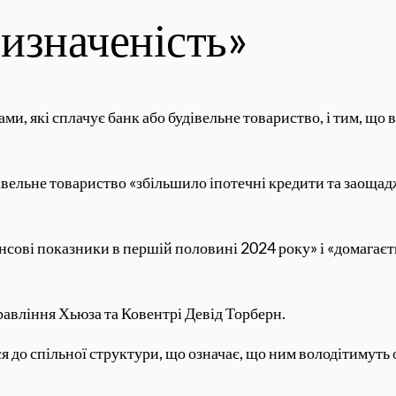
изначеність»
, які сплачує банк або будівельне товариство, і тим, що в
вельне товариство «збільшило іпотечні кредити та заощадж
ансові показники в першій половині 2024 року» і «домагає
равління Хьюза та Ковентрі Девід Торберн.
до спільної структури, що означає, що ним володітимуть ок