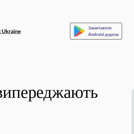
Завантажити
 Ukraine
Android додаток
 випереджають