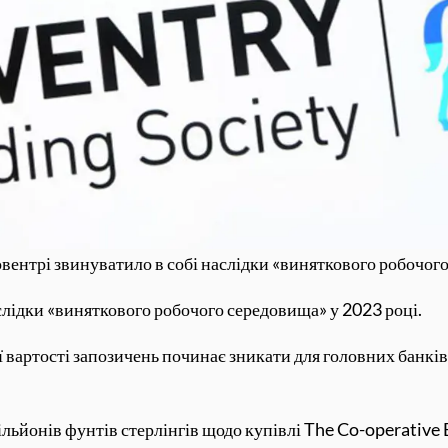
вентрі звинуватило в собі наслідки «виняткового робочог
слідки «виняткового робочого середовища» у 2023 році.
 вартості запозичень починає зникати для головних банків 
ільйонів фунтів стерлінгів щодо купівлі The Co-operative