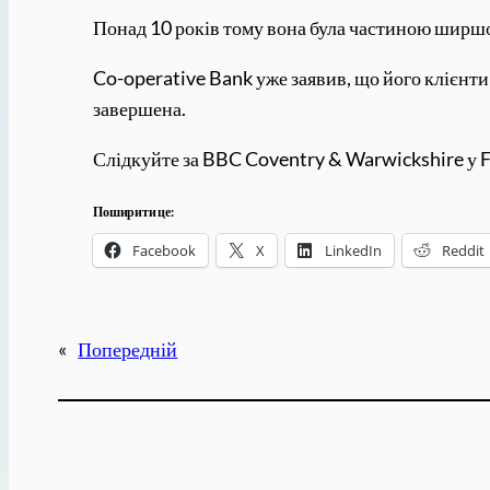
Понад 10 років тому вона була частиною ширшо
Co-operative Bank уже заявив, що його клієнти
завершена.
Слідкуйте за BBC Coventry & Warwickshire у Fa
Поширити це:
Facebook
X
LinkedIn
Reddit
«
Попередній