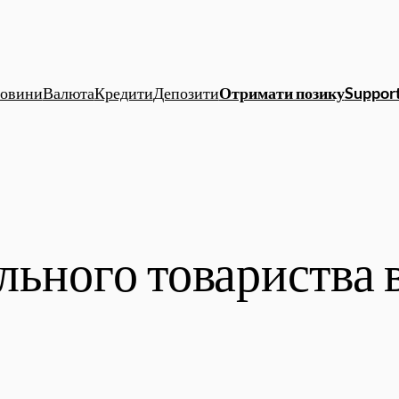
овини
Валюта
Кредити
Депозити
Отримати позику
Support
льного товариства