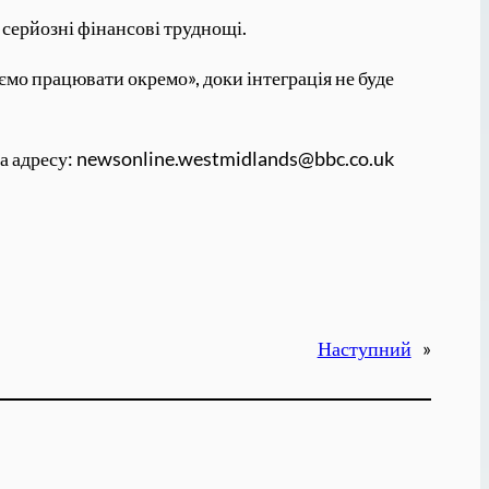
серйозні фінансові труднощі.
ємо працювати окремо», доки інтеграція не буде
й на адресу: newsonline.westmidlands@bbc.co.uk
Наступний
»