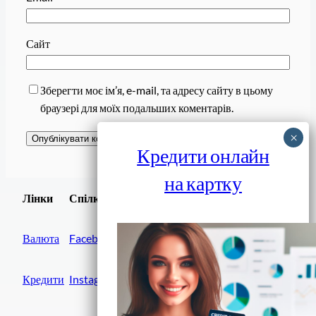
Сайт
Зберегти моє ім’я, e-mail, та адресу сайту в цьому
браузері для моїх подальших коментарів.
Кредити онлайн
на картку
Завантажити
Лінки
Спілки
Android додаток
Валюта
Facebook
Кредити
Instagram