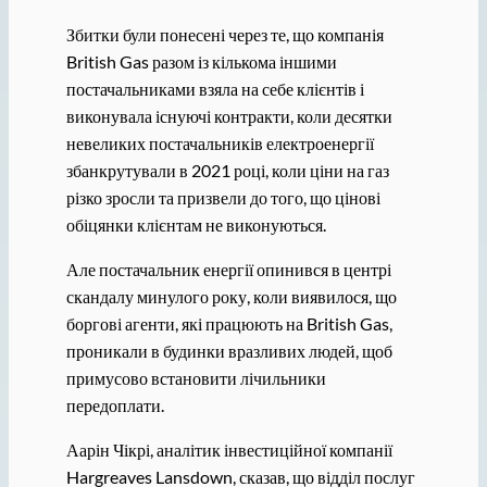
Збитки були понесені через те, що компанія
British Gas разом із кількома іншими
постачальниками взяла на себе клієнтів і
виконувала існуючі контракти, коли десятки
невеликих постачальників електроенергії
збанкрутували в 2021 році, коли ціни на газ
різко зросли та призвели до того, що цінові
обіцянки клієнтам не виконуються.
Але постачальник енергії опинився в центрі
скандалу минулого року, коли виявилося, що
боргові агенти, які працюють на British Gas,
проникали в будинки вразливих людей, щоб
примусово встановити лічильники
передоплати.
Аарін Чікрі, аналітик інвестиційної компанії
Hargreaves Lansdown, сказав, що відділ послуг