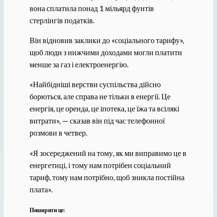
вона сплатила понад 1 мільярд фунтів
стерлінгів податків.
Він відновив заклики до «соціального тарифу»,
щоб люди з нижчими доходами могли платити
менше за газ і електроенергію.
«Найбідніші верстви суспільства дійсно
борються, але справа не тільки в енергії. Це
енергія, це оренда, це іпотека, це їжа та всілякі
витрати», — сказав він під час телефонної
розмови в четвер.
«Я зосереджений на тому, як ми виправимо це в
енергетиці, і тому нам потрібен соціальний
тариф, тому нам потрібно, щоб зникла постійна
плата».
Поширити це: