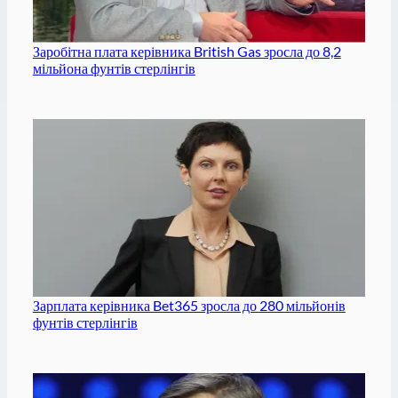
Заробітна плата керівника British Gas зросла до 8,2
мільйона фунтів стерлінгів
Зарплата керівника Bet365 зросла до 280 мільйонів
фунтів стерлінгів