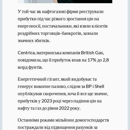
У той час як нафтогазові фірми реєстрували
прибутки під час різкого зростання цін на
енергоносії, постачальники, які взяли клієнтів
роздрібних торговців-банкротів, зазнали
значних збитків.
Centrica, материнська компанія British Gas,
повідомила, що її прибуток впав на 17% до 2,8
млрд фунтів.
Енергетичний гігант, який видобуває та
генерує викопне паливо, слідом за BP і Shell
опублікував скорочення, хоча й все ще значне,
прибутків у 2023 році через падіння цін на
нафту та газ до рівня 2022 року.
Останніми роками мільйони домогосподарств
постраждали від підвищення рахунків за