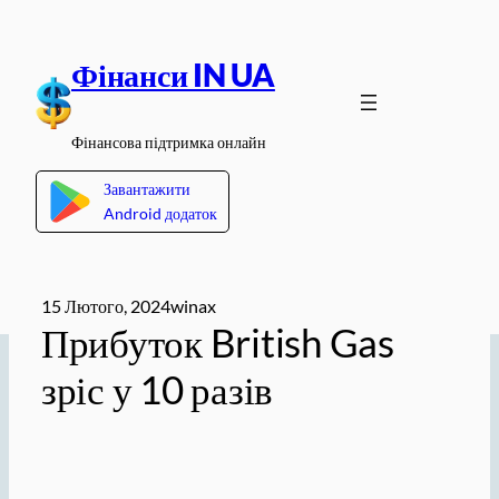
Перейти
до
Фінанси IN UA
вмісту
Фінансова підтримка онлайн
Завантажити
Android додаток
15 Лютого, 2024
winax
Прибуток British Gas
зріс у 10 разів