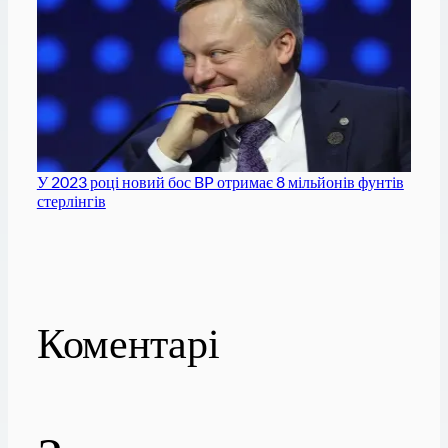
У 2023 році новий бос BP отримає 8 мільйонів фунтів
стерлінгів
Коментарі