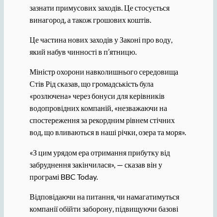
зазнати примусових заходів. Це стосується
винагород, а також грошових коштів.
Це частина нових заходів у Законі про воду,
який набув чинності в п’ятницю.
Міністр охорони навколишнього середовища
Стів Рід сказав, що громадськість була
«розлючена» через бонуси для керівників
водопровідних компаній, «незважаючи на
спостереження за рекордним рівнем стічних
вод, що вливаються в наші річки, озера та моря».
«З цим урядом ера отримання прибутку від
забруднення закінчилася», — сказав він у
програмі BBC Today.
Відповідаючи на питання, чи намагатимуться
компанії обійти заборону, підвищуючи базові