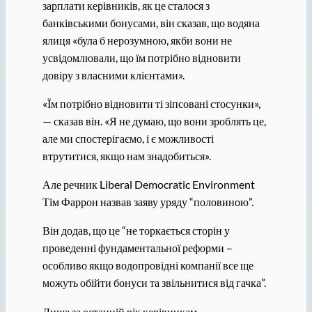
зарплати керівників, як це сталося з
банківськими бонусами, він сказав, що водяна
ялиця «була б нерозумною, якби вони не
усвідомлювали, що їм потрібно відновити
довіру з власними клієнтами».
«Їм потрібно відновити ті зіпсовані стосунки»,
— сказав він. «Я не думаю, що вони зроблять це,
але ми спостерігаємо, і є можливості
втрутитися, якщо нам знадобиться».
Але речник Liberal Democratic Environment
Тім Фаррон назвав заяву уряду “половиною”.
Він додав, що це “не торкається сторін у
проведенні фундаментальної реформи –
особливо якщо водопровідні компанії все ще
можуть обійти бонуси та звільнитися від гачка”.
Лише за останній рік керівникам