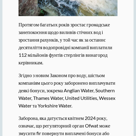
Протягом багатьох років зростає громадське
занепокоєння щодо виливів стічних вод і
зростання рахунків, у той час як за останнє
десятиліття водопровідні компанії виплатили
112 мільйонів фунтів стерлінгів винагород
керівникам.
Згідно з новим Законом про воду, шістьом
компаніям цього року заборонено виплачувати
деякі бонуси, зокрема Anglian Water, Southern
Water, Thames Water, United Utilities, Wessex
Water та Yorkshire Water.
Заборона, яка датується квітнем 2024 року,
означає, що регуляторний орган Ofwat може
змусити fir повернути виплачені бонуси або