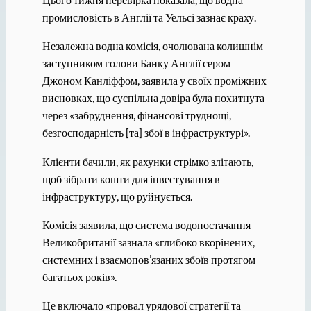
промисловість в Англії та Уельсі зазнає краху.
Незалежна водна комісія, очолювана колишнім
заступником голови Банку Англії сером
Джоном Канліффом, заявила у своїх проміжних
висновках, що суспільна довіра була похитнута
через «забруднення, фінансові труднощі,
безгосподарність [та] збої в інфраструктурі».
Клієнти бачили, як рахунки стрімко злітають,
щоб зібрати кошти для інвестування в
інфраструктуру, що руйнується.
Комісія заявила, що система водопостачання
Великобританії зазнала «глибоко вкорінених,
системних і взаємопов’язаних збоїв протягом
багатьох років».
Це включало «провал урядової стратегії та