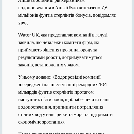
водопостачання в Англії було виплачено 7,6
мільйонів фунтів стерлінгів бонусів, повідомляє
уряд.
Water UK, яка представляє компанії в галузі,
заявила, що незалежні комітети фірм, які
приймають рішення про винагороду за
результатами роботи, дотримуватимуться
законів, встановлених урядом.
У ньому додано: «Водопровідні компанії
зосереджені на інвестуванні рекордних 104
мільярдів фунтів стерлінгів протягом
наступних п’яти років, щоб забезпечити наші
водопостачання, припинити потрапляння
стічних вод у наші річки та моря та підтримати
економічне зростання».
Цього тижня перевірка показала, що водна