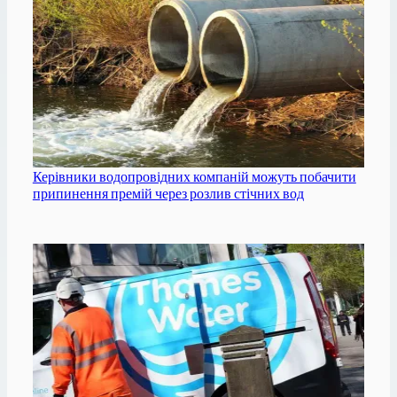
Керівники водопровідних компаній можуть побачити
припинення премій через розлив стічних вод