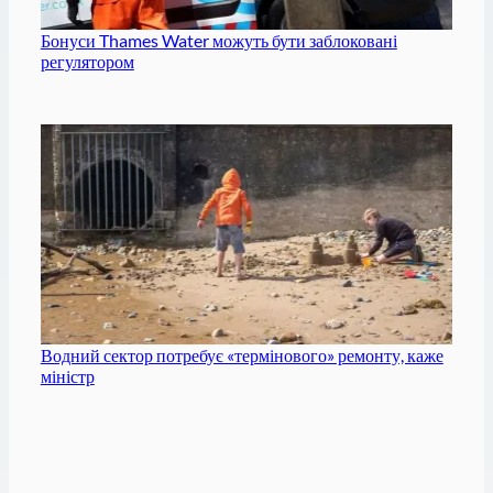
Бонуси Thames Water можуть бути заблоковані
регулятором
Водний сектор потребує «термінового» ремонту, каже
міністр