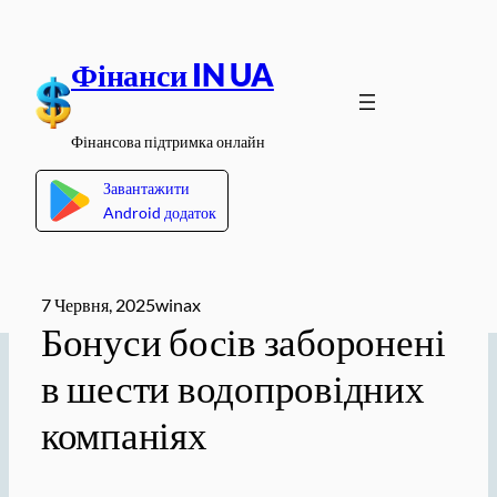
Перейти
до
Фінанси IN UA
вмісту
Фінансова підтримка онлайн
Завантажити
Android додаток
7 Червня, 2025
winax
Бонуси босів заборонені
в шести водопровідних
компаніях