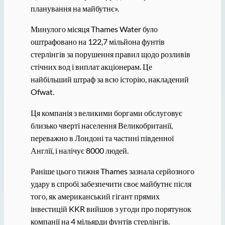
планування на майбутнє».
Минулого місяця Thames Water було
оштрафовано на 122,7 мільйона фунтів
стерлінгів за порушення правил щодо розливів
стічних вод і виплат акціонерам. Це
найбільший штраф за всю історію, накладений
Ofwat.
Ця компанія з великими боргами обслуговує
близько чверті населення Великобританії,
переважно в Лондоні та частині південної
Англії, і налічує 8000 людей.
Раніше цього тижня Thames зазнала серйозного
удару в спробі забезпечити своє майбутнє після
того, як американський гігант прямих
інвестицій KKR вийшов з угоди про порятунок
компанії на 4 мільярди фунтів стерлінгів.