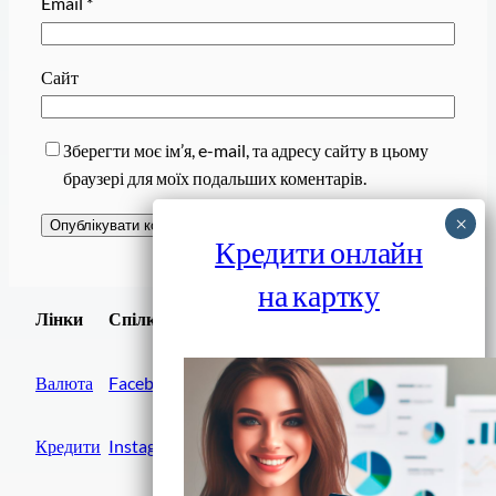
Email
*
Сайт
Зберегти моє ім’я, e-mail, та адресу сайту в цьому
браузері для моїх подальших коментарів.
Кредити онлайн
на картку
Завантажити
Лінки
Спілки
Android додаток
Валюта
Facebook
Кредити
Instagram