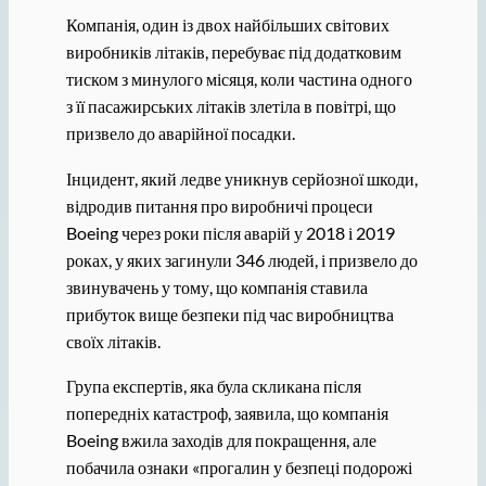
Компанія, один із двох найбільших світових
виробників літаків, перебуває під додатковим
тиском з минулого місяця, коли частина одного
з її пасажирських літаків злетіла в повітрі, що
призвело до аварійної посадки.
Інцидент, який ледве уникнув серйозної шкоди,
відродив питання про виробничі процеси
Boeing через роки після аварій у 2018 і 2019
роках, у яких загинули 346 людей, і призвело до
звинувачень у тому, що компанія ставила
прибуток вище безпеки під час виробництва
своїх літаків.
Група експертів, яка була скликана після
попередніх катастроф, заявила, що компанія
Boeing вжила заходів для покращення, але
побачила ознаки «прогалин у безпеці подорожі