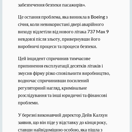
забезпечення безпеки пасажирів».
Це остання проблема, яка виникла в Boeing з
січня, коли невикористані двері аварійного
виходу відлетіли від нового літака 737 Max 9
невдовзі після зльоту, привернувши його
виробничі процеси та процеси безпеки.
Цей інцидент спричинив тимчасове
припинення експлуатації десятків літаків і
змусив фірму різко сповільнити виробництво,
водночас спричинивши посилений
регуляторний нагляд, кримінальне
розслідування та інші юридичні та фінансові
проблеми.
У березні виконавчий директор Дейв Калхун
заявив, що він піде у відставку до кінця року,
ставши найвідомішою особою, яка пішла з