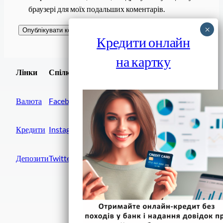
браузері для моїх подальших коментарів.
Кредити онлайн
на картку
Завантажити
Лінки
Спілки
Android додаток
Валюта
Facebook
Кредити
Instagram
Депозити
Twitter
Фінанси IN UA
вулиця Хрещатик, 14
Київ, 01001