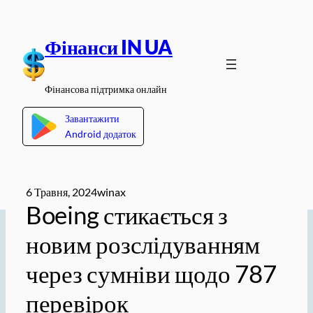
Перейти
до
Фінанси IN UA
вмісту
Фінансова підтримка онлайн
Завантажити
Android додаток
6 Травня, 2024
winax
Boeing стикається з
новим розслідуванням
через сумніви щодо 787
перевірок