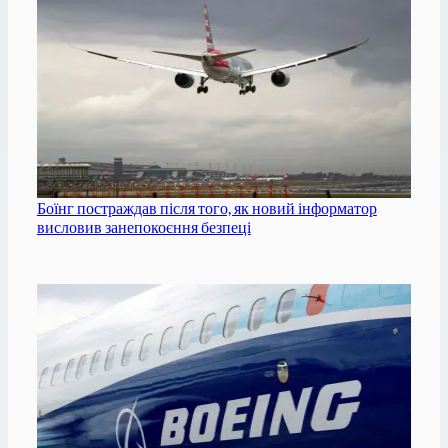
Боїнг постраждав після того, як новий інформатор
висловив занепокоєння безпеці