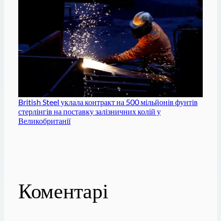
British Steel уклала контракт на 500 мільйонів фунтів
стерлінгів на поставку залізничних колій у
Великобританії
Коментарі