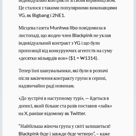
Це сталося з такими популярними виконавцями
YG, як Bigbang і 2NE1.
Місцева газета Munhwa Ilbo повідомила в
листопаді, що жоден член Blackpink не уклав
індивідуальний контракт з YG і що були
пропозиції від конкуруючих агентств на суму
«десятки мільярдів вон» ($1 = ₩1314).
Тепер їхні шанувальники, які були в розпачі
після закінчення контракту групи в серпні,
надзвичайно раді новинам.
«До зустрічі в наступному турі», — йдеться в
дописі, який більше ста разів поставив «лайк»
на X, раніше відомому як Twitter.
“Найбільша жіноча група у світі залишиться!
Blackpink буде і завжди буде четверо”, – каже