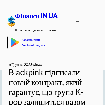
Перейти
до
Фінанси IN UA
вмісту
Фінансова підтримка онлайн
Завантажити
Android додаток
6 Грудня, 2023
winax
Blackpink підписали
новий контракт, який
гарантує, що група K-
pop залишиться разом