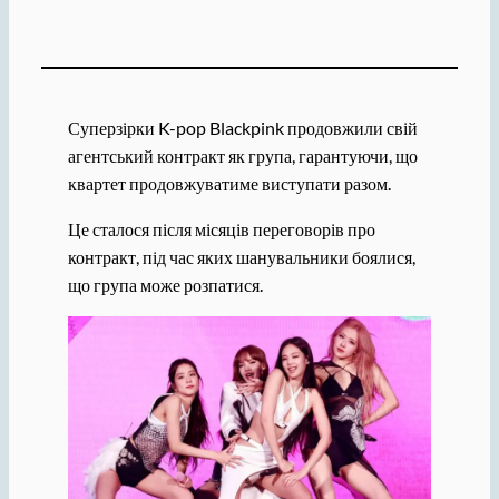
Суперзірки K-pop Blackpink продовжили свій
агентський контракт як група, гарантуючи, що
квартет продовжуватиме виступати разом.
Це сталося після місяців переговорів про
контракт, під час яких шанувальники боялися,
що група може розпатися.