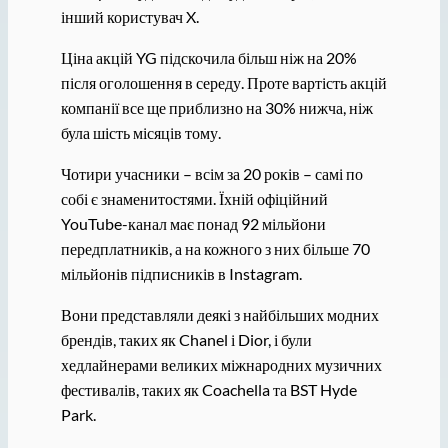
інший користувач X.
Ціна акцій YG підскочила більш ніж на 20%
після оголошення в середу. Проте вартість акцій
компанії все ще приблизно на 30% нижча, ніж
була шість місяців тому.
Чотири учасники – всім за 20 років – самі по
собі є знаменитостями. Їхній офіційний
YouTube-канал має понад 92 мільйони
передплатників, а на кожного з них більше 70
мільйонів підписників в Instagram.
Вони представляли деякі з найбільших модних
брендів, таких як Chanel і Dior, і були
хедлайнерами великих міжнародних музичних
фестивалів, таких як Coachella та BST Hyde
Park.