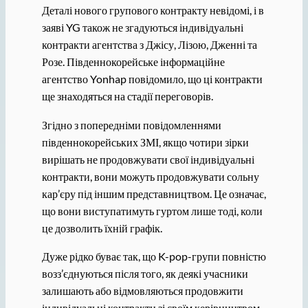
Деталі нового групового контракту невідомі, і в
заяві YG також не згадуються індивідуальні
контракти агентства з Джісу, Лізою, Дженні та
Розе. Південнокорейське інформаційне
агентство Yonhap повідомило, що ці контракти
ще знаходяться на стадії переговорів.
Згідно з попередніми повідомленнями
південнокорейських ЗМІ, якщо чотири зірки
вирішать не продовжувати свої індивідуальні
контракти, вони можуть продовжувати сольну
кар’єру під іншим представництвом. Це означає,
що вони виступатимуть гуртом лише тоді, коли
це дозволить їхній графік.
Дуже рідко буває так, що K-pop-групи повністю
возз’єднуються після того, як деякі учасники
залишають або відмовляються продовжити
індивідуальні контракти зі своїм керівництвом.