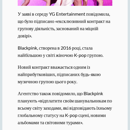
У заяві в середу YG Entertainment повідомила,
що було підписано «ексклюзивний контракт на
групову діяльність, заснований на міцній
довірі».
Blackpink, створена в 2016 році, стала
найбільшою у світі жіночою K-pop групою.
Новий контракт вважається одним із
найприбутковіших, підписаних будь-якою
музичною групою цього року.
Агентство також повідомило, що Blackpink
планують «відплатити своїм шанувальникам по
всьому світу заходами, які відповідають їхньому
глобальному статусу на K-pop сцені, новими
альбомами та світовими турами».