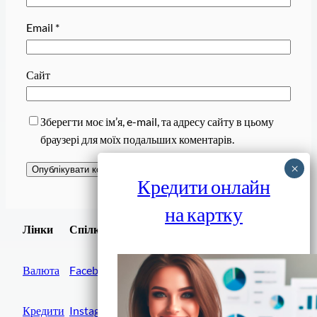
Email
*
Сайт
Зберегти моє ім’я, e-mail, та адресу сайту в цьому
браузері для моїх подальших коментарів.
Кредити онлайн
на картку
Завантажити
Лінки
Спілки
Android додаток
Валюта
Facebook
Кредити
Instagram