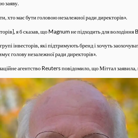
ю заяву.
и, хто має бути головою незалежної ради директорів».
орів], я б сказав, що Magnum не підходить для володіння Be
 групі інвесторів, які підтримують бренд і хочуть заохочув
римує голову незалежної ради директорів».
ційне агентство Reuters повідомило, що Міттал заявила, 