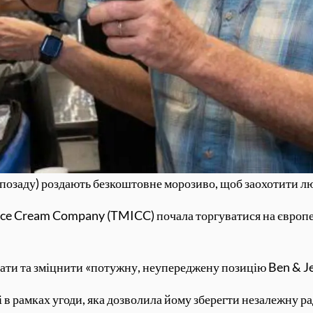
(позаду) роздають безкоштовне морозиво, щоб заохотити л
 Ice Cream Company (TMICC) почала торгуватися на євро
и та зміцнити «потужну, неупереджену позицію Ben & Jerr
ці в рамках угоди, яка дозволила йому зберегти незалежну 