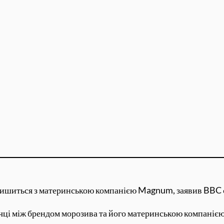
алишиться з материнською компанією Magnum, заявив BBC 
ечці між брендом морозива та його материнською компанією