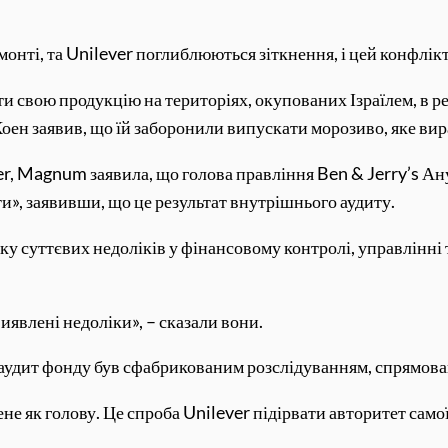
монті, та Unilever поглиблюються зіткнення, і цей конфлі
и свою продукцію на територіях, окупованих Ізраїлем, в рез
 Коен заявив, що їй заборонили випускати морозиво, яке ви
er, Magnum заявила, що голова правління Ben & Jerry’s Ан
ти», заявивши, що це результат внутрішнього аудиту.
у суттєвих недоліків у фінансовому контролі, управлінні
иявлені недоліки», – сказали вони.
ий аудит фонду був сфабрикованим розслідуванням, спрямов
не як голову. Це спроба Unilever підірвати авторитет само