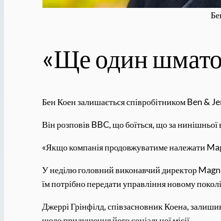
Бе
«Ще один шмато
Бен Коен залишається співробітником Ben & Je
Він розповів BBC, що боїться, що за нинішньої
«Якщо компанія продовжуватиме належати Magnum
У неділю головний виконавчий директор Magnum 
їм потрібно передати управління новому покол
Джеррі Грінфілд, співзасновник Коена, залишив
щодо придушення його соціальної місії.