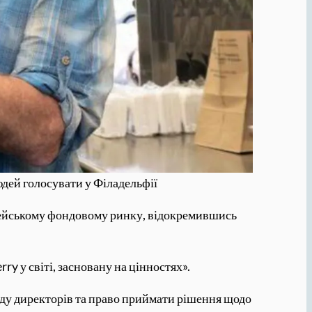
юдей голосувати у Філадельфії
пейському фондовому ринку, відокремившись
y у світі, засновану на цінностях».
раду директорів та право приймати рішення щодо