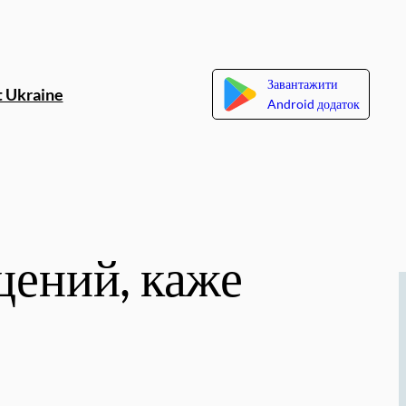
Завантажити
 Ukraine
Android додаток
щений, каже