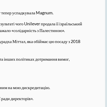
кт тепер успадкувала Magnum.
ультаті чого Unilever продала її ізраїльський
ражало «солідарність з Палестиною».
урадха Міттал, яка обіймає цю посаду з 2018
 та інших політиках дотримання вимог,
аним на мою дискредитацію.
ї ради директорів».