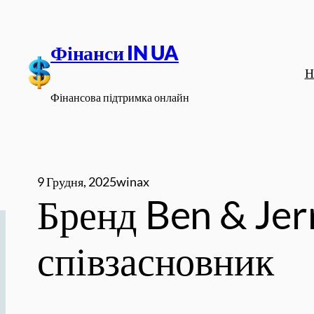
Перейти
до
Фінанси IN UA
вмісту
Н
Фінансова підтримка онлайн
9 Грудня, 2025
winax
Бренд Ben & Jer
співзасновник