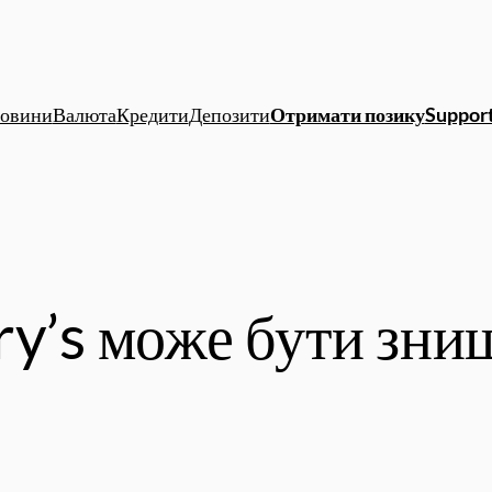
овини
Валюта
Кредити
Депозити
Отримати позику
Support
ry’s може бути зни