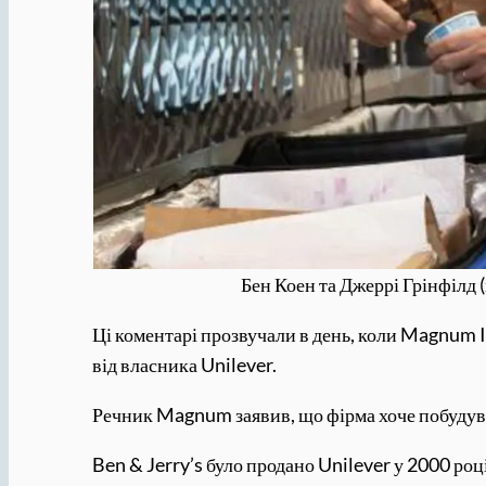
Бен Коен та Джеррі Грінфілд 
Ці коментарі прозвучали в день, коли Magnum
від власника Unilever.
Речник Magnum заявив, що фірма хоче побудуват
Ben & Jerry’s було продано Unilever у 2000 ро