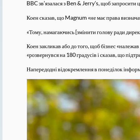
BBC зв’язалася з Ben & Jerry’s, щоб запросити ц
Коен сказав, що Magnum «не має права визначат
«Тому, намагаючись [змінити голову ради директ
Коен закликав або до того, щоб бізнес «належав
«розвернувся на 180 градусів і сказав, що підт
Напередодні відокремлення в понеділок інформа