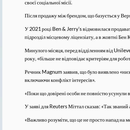
своєї соціальної місії.
Після продажу між брендом, що базується у Вер
У 2021 році Ben & Jerry’s відмовилася продават
підрозділ місцевому ліцензіату, а в жовтні Бен
Минулого місяця, перед відділенням від Unilev
року, «більше не відповідає критеріям для робо
Речник Magnum заявив, що було виявлено «низк
включаючи конфлікт інтересів».
«Поки що довірені особи не повністю усунули в
У заяві для Reuters Міттал сказав: «Так зван
«Важливо розуміти, що це не просто напад на ме