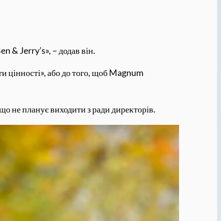
n & Jerry’s», – додав він.
ати цінності», або до того, щоб Magnum
що не планує виходити з ради директорів.