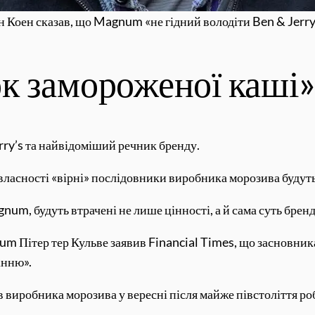
н Коен сказав, що Magnum «не гідний володіти Ben & Jerry
к замороженої каші
rry’s та найвідоміший речник бренду.
 власності «вірні» послідовники виробника морозива будуть
, будуть втрачені не лише цінності, а й сама суть бренду»
Пітер тер Кульве заявив Financial Times, що засновникам 
інню».
 виробника морозива у вересні після майже півстоліття ро