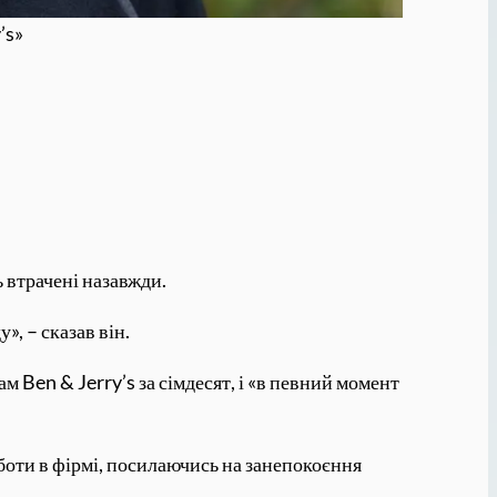
’s»
»
 втрачені назавжди.
, – сказав він.
Ben & Jerry’s за сімдесят, і «в певний момент
боти в фірмі, посилаючись на занепокоєння