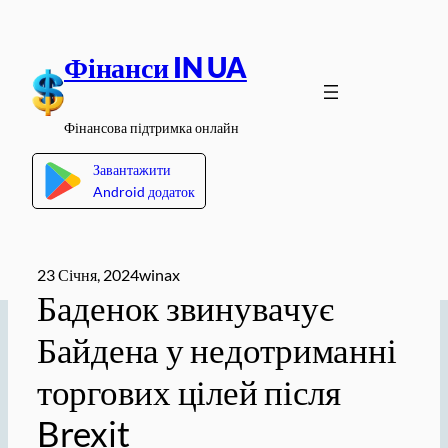
Перейти
до
Фінанси IN UA
вмісту
Фінансова підтримка онлайн
Завантажити
Android додаток
23 Січня, 2024
winax
Баденок звинувачує
Байдена у недотриманні
торгових цілей після
Brexit