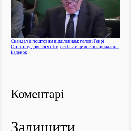
Скандал із поштовим відділенням: голові Генрі
Стонтону довелося піти, оскільки це «не працювало» –
Баденок
Коментарі
Залишити