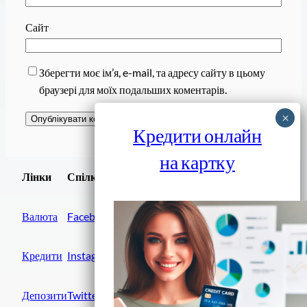
Сайт
Зберегти моє ім’я, e-mail, та адресу сайту в цьому
браузері для моїх подальших коментарів.
Кредити онлайн
на картку
Завантажити
Лінки
Спілки
Android додаток
Валюта
Facebook
Кредити
Instagram
Депозити
Twitter