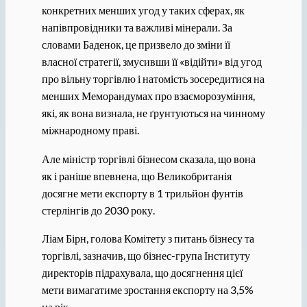
конкретних менших угод у таких сферах, як
напівпровідники та важливі мінерали. За
словами Баденок, це призвело до зміни її
власної стратегії, змусивши її «відійти» від угод
про вільну торгівлю і натомість зосередитися на
менших Меморандумах про взаєморозуміння,
які, як вона визнала, не ґрунтуються на чинному
міжнародному праві.
Але міністр торгівлі бізнесом сказала, що вона
як і раніше впевнена, що Великобританія
досягне мети експорту в 1 трильйон фунтів
стерлінгів до 2030 року.
Ліам Бірн, голова Комітету з питань бізнесу та
торгівлі, зазначив, що бізнес-група Інституту
директорів підрахувала, що досягнення цієї
мети вимагатиме зростання експорту на 3,5%
на рік.