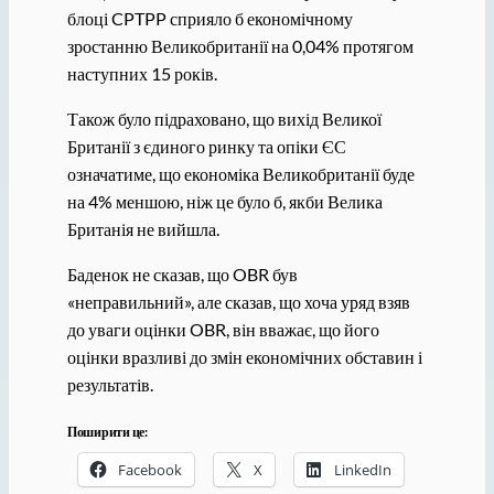
блоці CPTPP сприяло б економічному
зростанню Великобританії на 0,04% протягом
наступних 15 років.
Також було підраховано, що вихід Великої
Британії з єдиного ринку та опіки ЄС
означатиме, що економіка Великобританії буде
на 4% меншою, ніж це було б, якби Велика
Британія не вийшла.
Баденок не сказав, що OBR був
«неправильний», але сказав, що хоча уряд взяв
до уваги оцінки OBR, він вважає, що його
оцінки вразливі до змін економічних обставин і
результатів.
Поширити це:
Facebook
X
LinkedIn