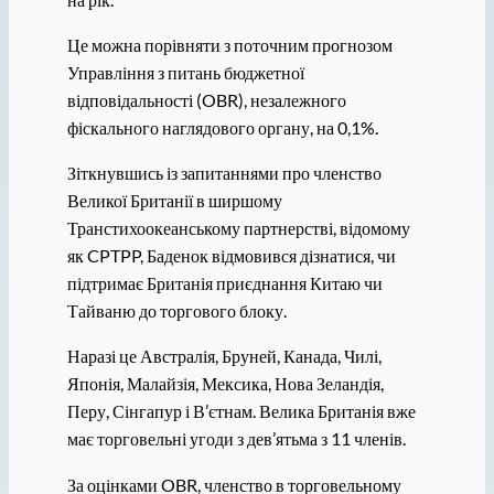
Це можна порівняти з поточним прогнозом
Управління з питань бюджетної
відповідальності (OBR), незалежного
фіскального наглядового органу, на 0,1%.
Зіткнувшись із запитаннями про членство
Великої Британії в ширшому
Транстихоокеанському партнерстві, відомому
як CPTPP, Баденок відмовився дізнатися, чи
підтримає Британія приєднання Китаю чи
Тайваню до торгового блоку.
Наразі це Австралія, Бруней, Канада, Чилі,
Японія, Малайзія, Мексика, Нова Зеландія,
Перу, Сінгапур і В’єтнам. Велика Британія вже
має торговельні угоди з дев’ятьма з 11 членів.
За оцінками OBR, членство в торговельному