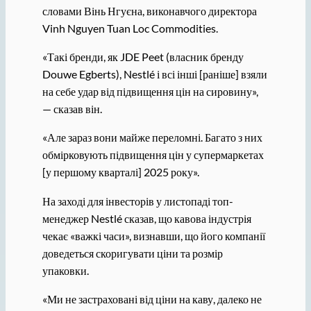
словами Вінь Нгуєна, виконавчого директора
Vinh Nguyen Tuan Loc Commodities.
«Такі бренди, як JDE Peet (власник бренду
Douwe Egberts), Nestlé і всі інші [раніше] взяли
на себе удар від підвищення цін на сировину»,
— сказав він.
«Але зараз вони майже переломні. Багато з них
обмірковують підвищення цін у супермаркетах
[у першому кварталі] 2025 року».
На заході для інвесторів у листопаді топ-
менеджер Nestlé сказав, що кавова індустрія
чекає «важкі часи», визнавши, що його компанії
доведеться скоригувати ціни та розмір
упаковки.
«Ми не застраховані від ціни на каву, далеко не