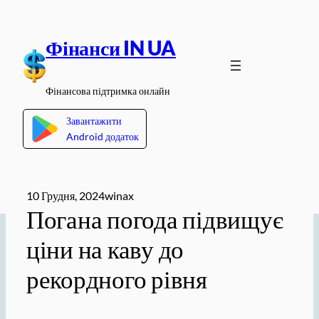
Перейти
до
Фінанси IN UA
вмісту
Фінансова підтримка онлайн
Завантажити
Android додаток
10 Грудня, 2024
winax
Погана погода підвищує
ціни на каву до
рекордного рівня