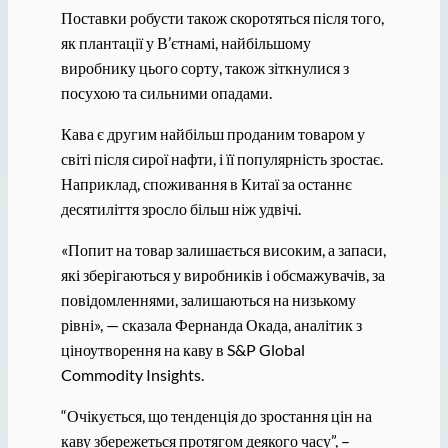
Поставки робусти також скоротяться після того,
як плантації у В’єтнамі, найбільшому
виробнику цього сорту, також зіткнулися з
посухою та сильними опадами.
Кава є другим найбільш проданим товаром у
світі після сирої нафти, і її популярність зростає.
Наприклад, споживання в Китаї за останнє
десятиліття зросло більш ніж удвічі.
«Попит на товар залишається високим, а запаси,
які зберігаються у виробників і обсмажувачів, за
повідомленнями, залишаються на низькому
рівні», — сказала Фернанда Окада, аналітик з
ціноутворення на каву в S&P Global
Commodity Insights.
“Очікується, що тенденція до зростання цін на
каву збережеться протягом деякого часу”, –