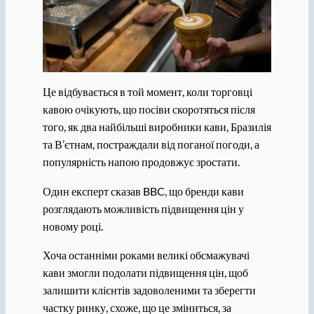
Це відбувається в той момент, коли торговці
кавою очікують, що посіви скоротяться після
того, як два найбільші виробники кави, Бразилія
та В’єтнам, постраждали від поганої погоди, а
популярність напою продовжує зростати.
Один експерт сказав BBC, що бренди кави
розглядають можливість підвищення цін у
новому році.
Хоча останніми роками великі обсмажувачі
кави змогли подолати підвищення цін, щоб
залишити клієнтів задоволеними та зберегти
частку ринку, схоже, що це зміниться, за