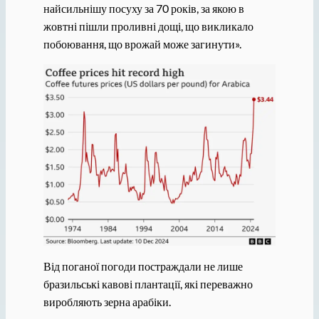
найсильнішу посуху за 70 років, за якою в
жовтні пішли проливні дощі, що викликало
побоювання, що врожай може загинути».
Від поганої погоди постраждали не лише
бразильські кавові плантації, які переважно
виробляють зерна арабіки.