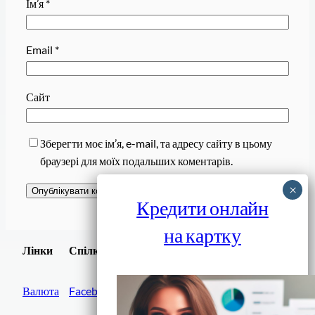
Ім’я
*
Email
*
Сайт
Зберегти моє ім’я, e-mail, та адресу сайту в цьому
браузері для моїх подальших коментарів.
Кредити онлайн
на картку
Завантажити
Лінки
Спілки
Android додаток
Валюта
Facebook