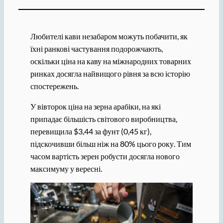
Любителі кави незабаром можуть побачити, як
їхні ранкові частування подорожчають,
оскільки ціна на каву на міжнародних товарних
ринках досягла найвищого рівня за всю історію
спостережень.
У вівторок ціна на зерна арабіки, на які
припадає більшість світового виробництва,
перевищила $3,44 за фунт (0,45 кг),
підскочивши більш ніж на 80% цього року. Тим
часом вартість зерен робусти досягла нового
максимуму у вересні.