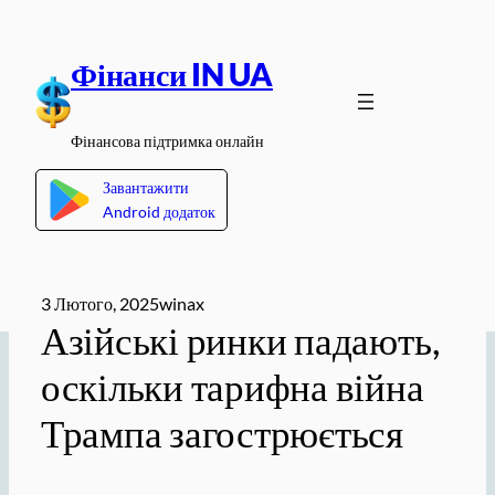
Перейти
до
Фінанси IN UA
вмісту
Фінансова підтримка онлайн
Завантажити
Android додаток
3 Лютого, 2025
winax
Азійські ринки падають,
оскільки тарифна війна
Трампа загострюється