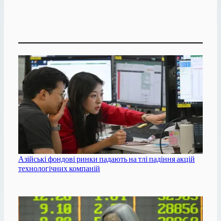
Азійські фондові ринки падають на тлі падіння акцій
технологічних компаній