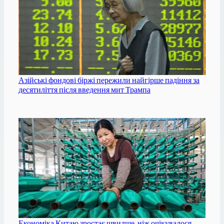
Азійські фондові біржі пережили найгірше падіння за
десятиліття після введення мит Трампа
Економіка Китаю зростає швидше, ніж очікувалося,