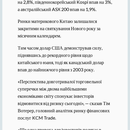
на 2,8%, південнокорейський Kospi впав на 3%,
а австралійський ASX 200 впав на 1,9%.
Ринки материкового Китаю залишалися
закритими на святкування Нового року за
місячним календарем.
Тим часом долар США демонстрував силу,
піднявшись до рекордного рівня щодо
китайського юаня, тоді як канадський долар
впав до найнижчого рівня з 2003 року.
«Перспектива довготривалої торговельної
суперечки між двома найбільшими
економіками світу спонукає інвесторів
відмовитися від ризику сьогодні», — сказав Тім
Вотерер, головний аналітик ринку фінансових
послуг KCM Trade.
«Ще одна тривога для інвесторів полягає в