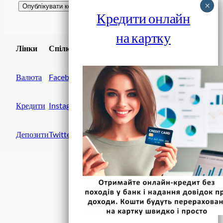
Кредити онлайн
на картку
Завантажити
Лінки
Спілки
Android додаток
Валюта
Facebook
Кредити
Instagram
Депозити
Twitter
Фінанси IN UA
вулиця Хрещатик, 14
Київ, 01001
Україна