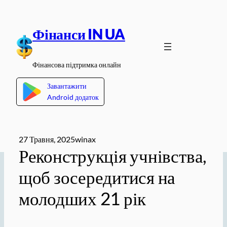
Перейти
до
Фінанси IN UA
вмісту
Фінансова підтримка онлайн
Завантажити
Android додаток
27 Травня, 2025
winax
Реконструкція учнівства,
щоб зосередитися на
молодших 21 рік