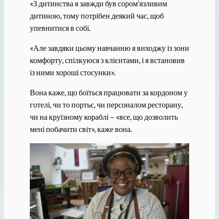
«З дитинства я завжди був сором’язливим
дитиною, тому потрібен деякий час, щоб
упевнитися в собі.
«Але завдяки цьому навчанню я виходжу із зони
комфорту, спілкуюся з клієнтами, і я встановив
із ними хороші стосунки».
Вона каже, що боїться працювати за кордоном у
готелі, чи то портьє, чи персоналом ресторану,
чи на круїзному кораблі – «все, що дозволить
мені побачити світ», каже вона.