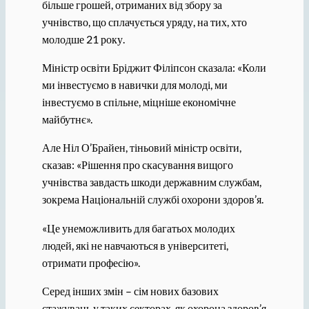
більше грошей, отриманих від збору за
учнівство, що сплачується уряду, на тих, хто
молодше 21 року.
Міністр освіти Бріджит Філіпсон сказала: «Коли
ми інвестуємо в навички для молоді, ми
інвестуємо в спільне, міцніше економічне
майбутнє».
Але Ніл О’Брайен, тіньовий міністр освіти,
сказав: «Рішення про скасування вищого
учнівства завдасть шкоди державним службам,
зокрема Національній службі охорони здоров’я.
«Це унеможливить для багатьох молодих
людей, які не навчаються в університеті,
отримати професію».
Серед інших змін – сім нових базових
стажувань у таких секторах, як охорона здоров’я