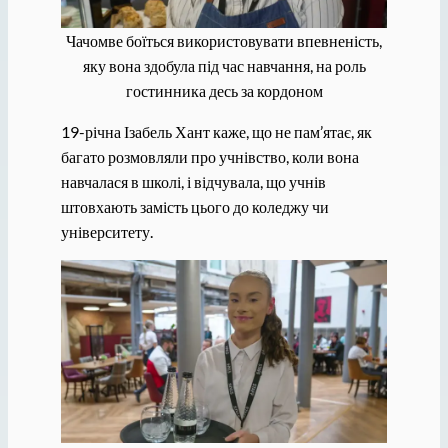
Чачомве боїться використовувати впевненість,
яку вона здобула під час навчання, на роль
гостинника десь за кордоном
19-річна Ізабель Хант каже, що не пам’ятає, як
багато розмовляли про учнівство, коли вона
навчалася в школі, і відчувала, що учнів
штовхають замість цього до коледжу чи
університету.