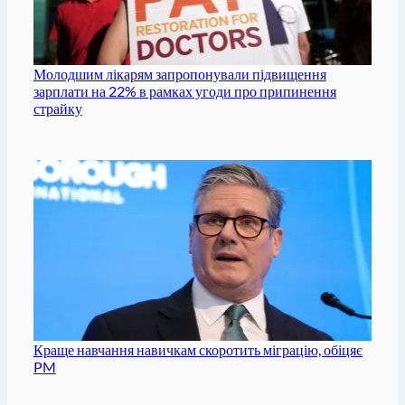
Молодшим лікарям запропонували підвищення
зарплати на 22% в рамках угоди про припинення
страйку
Краще навчання навичкам скоротить міграцію, обіцяє
PM