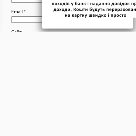
Email
*
Сайт
Зберегти моє ім’я, e-mail, та адресу сайту в цьому
браузері для моїх подальших коментарів.
Завантажити
Лінки
Спілки
Android додаток
Валюта
Facebook
Кредити
Instagram