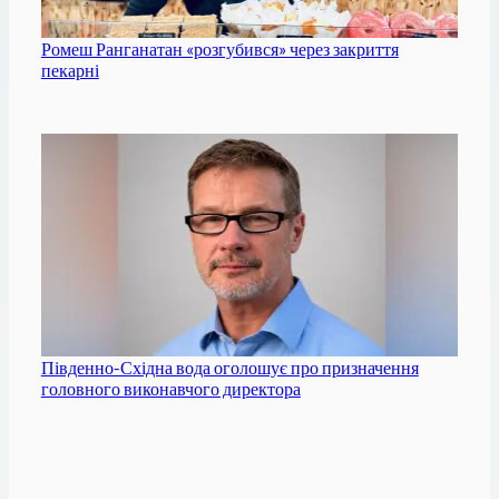
Ромеш Ранганатан «розгубився» через закриття
пекарні
Південно-Східна вода оголошує про призначення
головного виконавчого директора