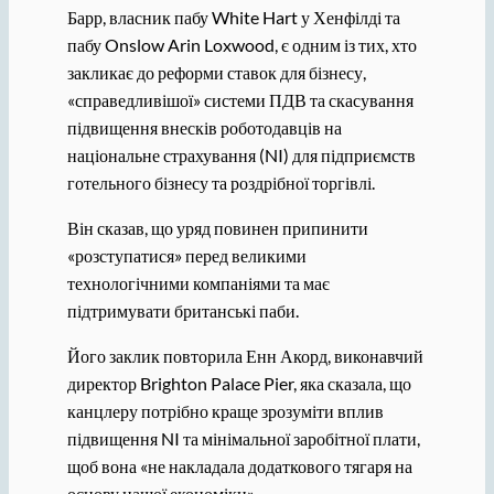
Барр, власник пабу White Hart у Хенфілді та
пабу Onslow Arin Loxwood, є одним із тих, хто
закликає до реформи ставок для бізнесу,
«справедливішої» системи ПДВ та скасування
підвищення внесків роботодавців на
національне страхування (NI) для підприємств
готельного бізнесу та роздрібної торгівлі.
Він сказав, що уряд повинен припинити
«розступатися» перед великими
технологічними компаніями та має
підтримувати британські паби.
Його заклик повторила Енн Акорд, виконавчий
директор Brighton Palace Pier, яка сказала, що
канцлеру потрібно краще зрозуміти вплив
підвищення NI та мінімальної заробітної плати,
щоб вона «не накладала додаткового тягаря на
основу нашої економіки».