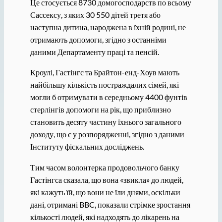
Це стосується 8730 домогосподарств по всьому
Сассексу, з яких 30 550 дітей третя або
наступна дитина, народжена в їхній родині, не
отримають допомоги, згідно з останніми
даними Департаменту праці та пенсій.
Кроулі, Гастінгс та Брайтон-енд-Хоув мають
найбільшу кількість постраждалих сімей, які
могли б отримувати в середньому 4400 фунтів
стерлінгів допомоги на рік, що приблизно
становить десяту частину їхнього загального
доходу, що є у розпорядженні, згідно з даними
Інституту фіскальних досліджень.
Тим часом волонтерка продовольчого банку
Гастінгса сказала, що вона «звикла» до людей,
які кажуть їй, що вони не їли днями, оскільки
дані, отримані BBC, показали стрімке зростання
кількості людей, які надходять до лікарень на