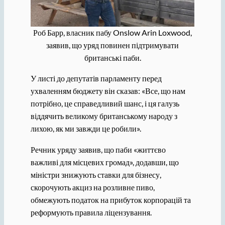
Роб Барр, власник пабу Onslow Arin Loxwood,
заявив, що уряд повинен підтримувати
британські паби.
У листі до депутатів парламенту перед
ухваленням бюджету він сказав: «Все, що нам
потрібно, це справедливий шанс, і ця галузь
віддячить великому британському народу з
лихою, як ми завжди це робили».
Речник уряду заявив, що паби «життєво
важливі для місцевих громад», додавши, що
міністри знижують ставки для бізнесу,
скорочують акциз на розливне пиво,
обмежують податок на прибуток корпорацій та
реформують правила ліцензування.