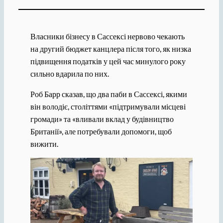
Власники бізнесу в Сассексі нервово чекають
на другий бюджет канцлера після того, як низка
підвищення податків у цей час минулого року
сильно вдарила по них.
Роб Барр сказав, що два паби в Сассексі, якими
він володіє, століттями «підтримували місцеві
громади» та «вливали вклад у будівництво
Британії», але потребували допомоги, щоб
вижити.