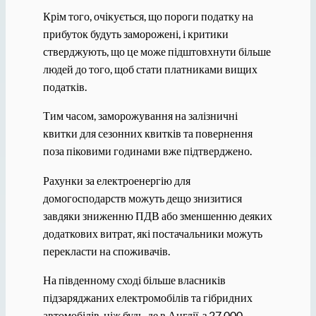
Крім того, очікується, що пороги податку на
прибуток будуть заморожені, і критики
стверджують, що це може підштовхнути більше
людей до того, щоб стати платниками вищих
податків.
Тим часом, заморожування на залізничні
квитки для сезонних квитків та повернення
поза піковими годинами вже підтверджено.
Рахунки за електроенергію для
домогосподарств можуть дещо знизитися
завдяки зниженню ПДВ або зменшенню деяких
додаткових витрат, які постачальники можуть
перекласти на споживачів.
На південному сході більше власників
підзаряджаних електромобілів та гібридних
автомобілів, ніж будь-де в Англії, з 27 000