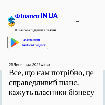
Перейти
до
Фінанси IN UA
вмісту
Фінансова підтримка онлайн
Завантажити
Android додаток
25 Листопада, 2025
winax
Все, що нам потрібно, це
справедливий шанс,
кажуть власники бізнесу