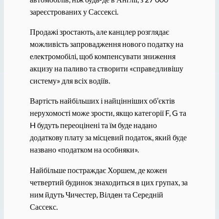
зареєстрованих у Сассексі.
Продажі зростають, але канцлер розглядає
можливість запровадження нового податку на
електромобілі, щоб компенсувати зниження
акцизу на паливо та створити «справедливішу
систему» ​​для всіх водіїв.
Вартість найбільших і найцінніших об’єктів
нерухомості може зрости, якщо категорії F, G та
H будуть переоцінені та їм буде надано
додаткову плату за місцевий податок, який буде
названо «податком на особняки».
Найбільше постраждає Хоршем, де кожен
четвертий будинок знаходиться в цих групах, за
ним йдуть Чичестер, Вілдeн та Середній
Сассекс.