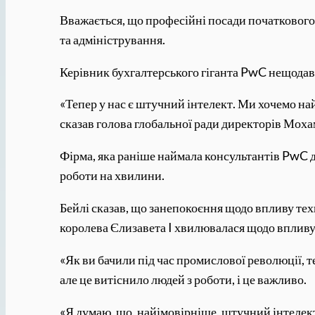
Вважається, що професійні посади початкового 
та адміністрування.
Керівник бухгалтерського гіганта PwC нещодав
«Тепер у нас є штучний інтелект. Ми хочемо най
сказав голова глобальної ради директорів Моха
Фірма, яка раніше наймала консультантів PwC д
роботи на хвилини.
Бейлі сказав, що занепокоєння щодо впливу техно
королева Єлизавета I хвилювалася щодо впливу 
«Як ви бачили під час промислової революції, т
але це витіснило людей з роботи, і це важливо.
«Я думаю, що, найімовірніше, штучний інтелект