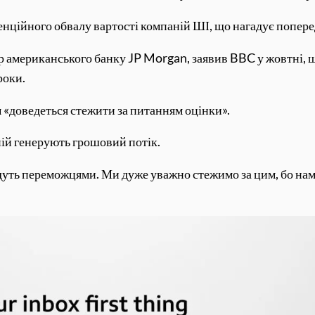
нційного обвалу вартості компаній ШІ, що нагадує поперед
американського банку JP Morgan, заявив BBC у жовтні, що
роки.
м «доведеться стежити за питанням оцінки».
ній генерують грошовий потік.
удуть переможцями. Ми дуже уважно стежимо за цим, бо нам