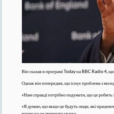
Він сказав в програмі Today на BBC Radio 4, щ
Однак він попередив, що існує проблема з мол
«Нам справді потрібно подумати, що це робить з
«Я думаю, що якщо це будуть люди, які працюют
маємо на це звернути увагу».