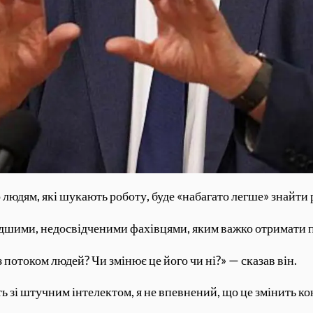
о людям, які шукають роботу, буде «набагато легше» знайти
одшими, недосвідченими фахівцями, яким важко отримати п
 потоком людей? Чи змінює це його чи ні?» — сказав він.
ь зі штучним інтелектом, я не впевнений, що це змінить ко