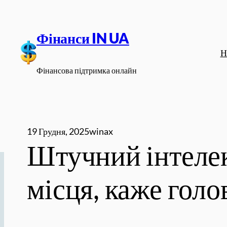
Перейти
до
Фінанси IN UA
вмісту
Н
Фінансова підтримка онлайн
19 Грудня, 2025
winax
Штучний інтелек
місця, каже голо