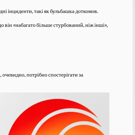
ні інциденти, такі як бульбашка доткомов.
 він «набагато більше стурбований, ніж інші»,
, очевидно, потрібно спостерігати за