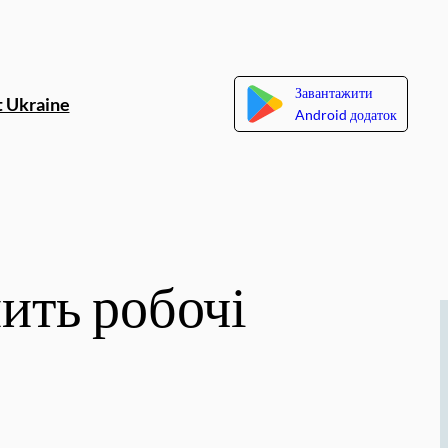
Завантажити
 Ukraine
Android додаток
ить робочі