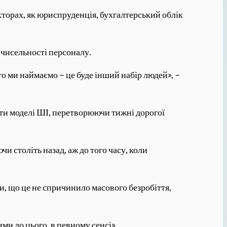
кторах, як юриспруденція, бухгалтерський облік
 чисельності персоналу.
ого ми наймаємо – це буде інший набір людей», –
ати моделі ШІ, перетворюючи тижні дорогої
чи століть назад, аж до того часу, коли
ти, що це не спричинило масового безробіття,
ми до цього, в певному сенсі».