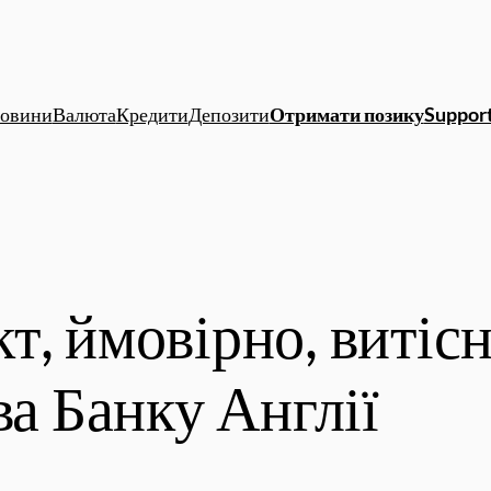
овини
Валюта
Кредити
Депозити
Отримати позику
Support
т, ймовірно, витісн
ва Банку Англії