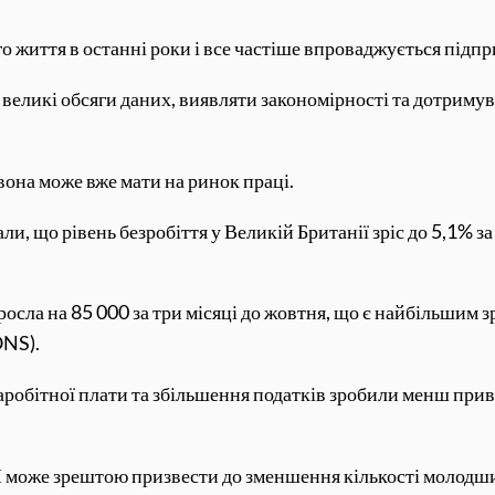
 життя в останні роки і все частіше впроваджується підп
великі обсяги даних, виявляти закономірності та дотримув
она може вже мати на ринок праці.
ли, що рівень безробіття у Великій Британії зріс до 5,1% з
зросла на 85 000 за три місяці до жовтня, що є найбільшим 
ONS).
аробітної плати та збільшення податків зробили менш при
І може зрештою призвести до зменшення кількості молодши