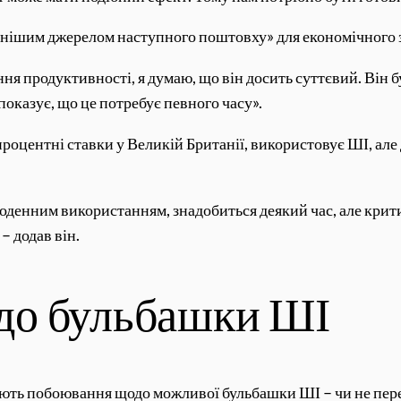
ірнішим джерелом наступного поштовху» для економічного з
я продуктивності, я думаю, що він досить суттєвий. Він б
 показує, що це потребує певного часу».
процентні ставки у Великій Британії, використовує ШІ, але 
денним використанням, знадобиться деякий час, але крит
– додав він.
до бульбашки ШІ
ують побоювання щодо можливої ​​бульбашки ШІ – чи не пере