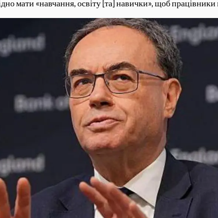
ідно мати «навчання, освіту [та] навички», щоб працівники