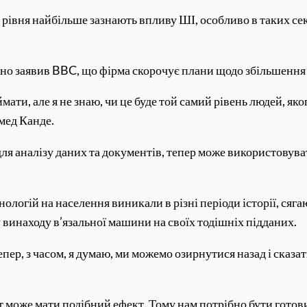
рівня найбільше зазнають впливу ШІ, особливо в таких се
но заявив BBC, що фірма скорочує плани щодо збільшення
мати, але я не знаю, чи це буде той самий рівень людей, як
мед Канде.
ля аналізу даних та документів, тепер може використовув
логій на населення виникали в різні періоди історії, сягаю
винаходу в’язальної машини на своїх тодішніх підданих.
епер, з часом, я думаю, ми можемо озирнутися назад і сказа
 може мати подібний ефект. Тому нам потрібно бути готови