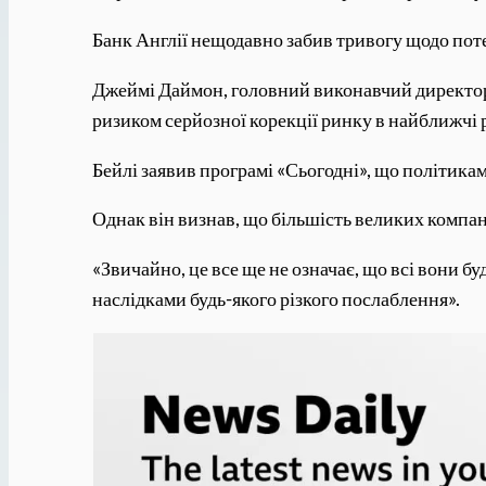
Банк Англії нещодавно забив тривогу щодо поте
Джеймі Даймон, головний виконавчий директор 
ризиком серйозної корекції ринку в найближчі 
Бейлі заявив програмі «Сьогодні», що політика
Однак він визнав, що більшість великих компа
«Звичайно, це все ще не означає, що всі вони б
наслідками будь-якого різкого послаблення».