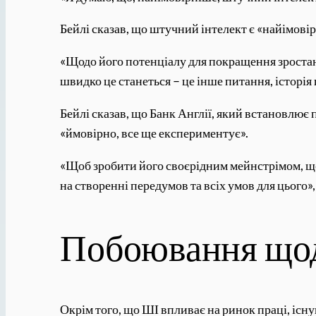
Бейлі сказав, що штучний інтелект є «найімов
«Щодо його потенціалу для покращення зростанн
швидко це станеться – це інше питання, історія
Бейлі сказав, що Банк Англії, який встановлює 
«ймовірно, все ще експериментує».
«Щоб зробити його своєрідним мейнстрімом, що
на створенні передумов та всіх умов для цього», 
Побоювання що
Окрім того, що ШІ впливає на ринок праці, існ