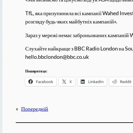
TfL, яка призупинила всі кампанії Wahed Inves
розгляду будь-яких майбутніх кампаній».
Зараз у мережі немає заброньованих кампаній 
Слухайте найкраще з BBC Radio London на Sound
hello.bbclondon@bbc.co.uk
Поширити це:
Facebook
X
LinkedIn
Reddit
«
Попередній