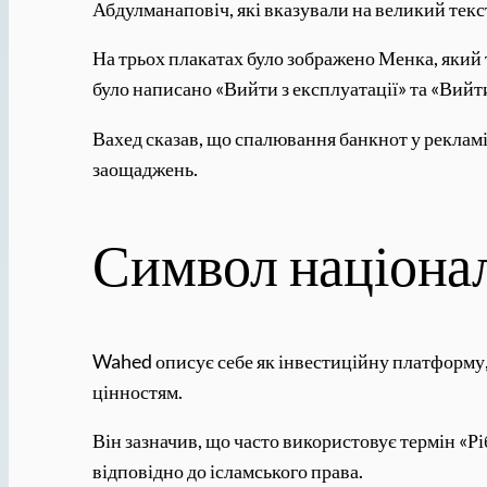
Абдулманаповіч, які вказували на великий тек
На трьох плакатах було зображено Менка, який
було написано «Вийти з експлуатації» та «Вийти
Вахед сказав, що спалювання банкнот у рекламі 
заощаджень.
Символ націонал
Wahed описує себе як інвестиційну платформу, щ
цінностям.
Він зазначив, що часто використовує термін «Р
відповідно до ісламського права.