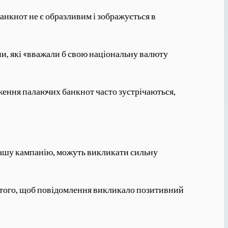
анкнот не є образливим і зображується в
ни, які «вважали б свою національну валюту
ження палаючих банкнот часто зустрічаються,
 нашу кампанію, можуть викликати сильну
я того, щоб повідомлення викликало позитивний