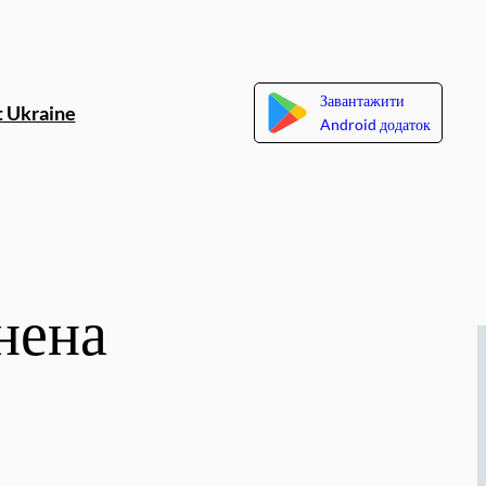
Завантажити
 Ukraine
Android додаток
нена