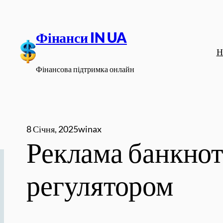
Перейти
до
Фінанси IN UA
вмісту
Н
Фінансова підтримка онлайн
8 Січня, 2025
winax
Реклама банкнот
регулятором