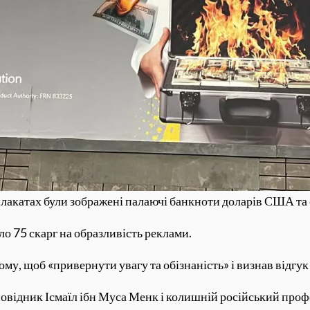
лакатах були зображені палаючі банкноти доларів США та
ло 75 скарг на образливість реклами.
тому, щоб «привернути увагу та обізнаність» і визнав від
овідник Ісмаїл ібн Муса Менк і колишній російський про