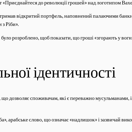
ст «Приєднайтеся до революції грошей» над логотипом Вахе
 тримав відкритий портфель, наповнений палаючими банкно
 з Ріби».
було розроблено, щоб показати, що гроші «згорають у вогні
ьної ідентичності
о дозволяє споживачам, які є переважно мусульманами, інве
іба», арабське слово, що означає «надлишок» і зазвичай ви