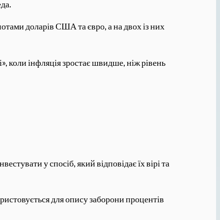
да.
тами доларів США та євро, а на двох із них
», коли інфляція зростає швидше, ніж рівень
стувати у спосіб, який відповідає їх вірі та
користовується для опису заборони процентів