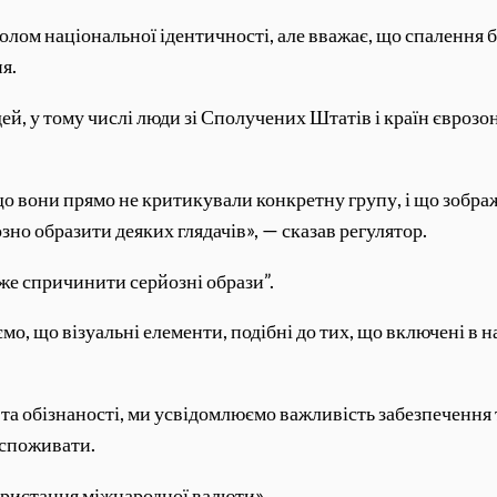
олом національної ідентичності, але вважає, що спалення б
ня.
ей, у тому числі люди зі Сполучених Штатів і країн єврозо
що вони прямо не критикували конкретну групу, і що зобра
но образити деяких глядачів», — сказав регулятор.
же спричинити серйозні образи”.
мо, що візуальні елементи, подібні до тих, що включені в
та обізнаності, ми усвідомлюємо важливість забезпеченн
х споживати.
ористання міжнародної валюти».