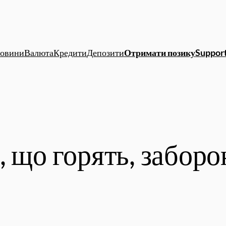
овини
Валюта
Кредити
Депозити
Отримати позику
Support
, що горять, заборо