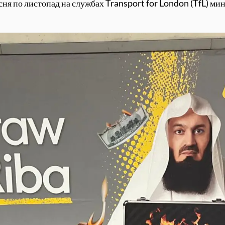
есня по листопад на службах Transport for London (TfL) ми