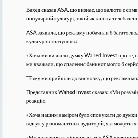
Вахед сказав ASA, що визнає, що валюти є симв
популярній культурі, такій як кіно та телебачен
ASA заявила, що рекламу побачили б багато люд
культурно значущою».
«Хоча ми визнали думку Wahed Invest про те, 
ми вважали, що спалення банкнот могло б серйоз
“Тому ми прийшли до висновку, що реклама мо
Представник Wahed Invest сказав: «Ми розуміє
реакцію.
«Хоча нашим наміром було спонукати до думки 
відгук у різноманітних аудиторій, які можуть ї
«Ми визнаємо та цінуємо відгук ASA щодо вик